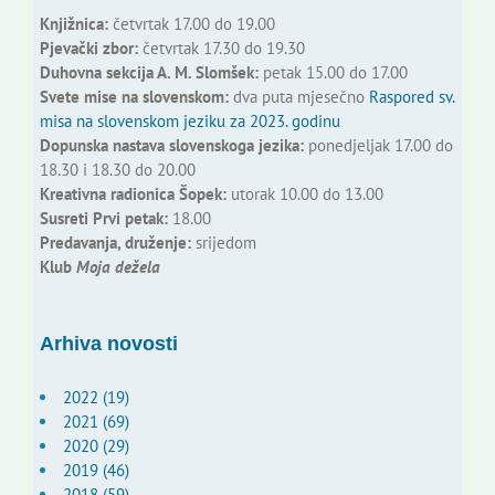
Knjižnica:
četvrtak 17.00 do 19.00
Pjevački zbor:
četvrtak 17.30 do 19.30
Duhovna sekcija A. M. Slomšek:
petak 15.00 do 17.00
Svete mise na slovenskom:
dva puta mjesečno
Raspored sv.
misa na slovenskom jeziku za 2023. godinu
Dopunska nastava slovenskoga jezika:
ponedjeljak 17.00 do
18.30 i 18.30 do 20.00
Kreativna radionica Šopek:
utorak 10.00 do 13.00
Susreti Prvi petak:
18.00
Predavanja, druženje:
srijedom
Klub
Moja dežela
Arhiva novosti
2022 (19)
2021 (69)
2020 (29)
2019 (46)
2018 (59)