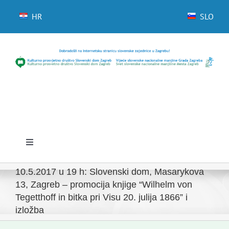
Skip
to
HR
SLO
content
Toggle
Navigation
Početna
10.5.2017 u 19 h: Slovenski dom, Masarykova
13, Zagreb – promocija knjige “Wilhelm von
Tegetthoff in bitka pri Visu 20. julija 1866” i
Novosti
izložba