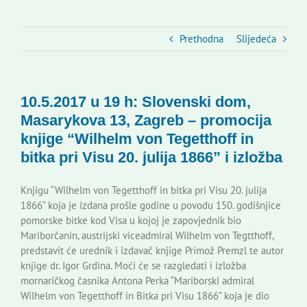
Slovenski dom Zagreb
Prethodna
Slijedeća
Vijeće
Kontakti
10.5.2017 u 19 h: Slovenski dom,
Masarykova 13, Zagreb – promocija
knjige “Wilhelm von Tegetthoff in
Novi odmev – naše glasilo
bitka pri Visu 20. julija 1866” i izložba
Izdavaštvo
Knjigu “Wilhelm von Tegetthoff in bitka pri Visu 20. julija
1866” koja je izdana prošle godine u povodu 150. godišnjice
pomorske bitke kod Visa u kojoj je zapovjednik bio
Korisne informacije
Mariborčanin, austrijski viceadmiral Wilhelm von Tegtthoff,
predstavit će urednik i izdavač knjige Primož Premzl te autor
knjige dr. Igor Grdina. Moći će se razgledati i izložba
mornaričkog časnika Antona Perka “Mariborski admiral
Wilhelm von Tegetthoff in Bitka pri Visu 1866” koja je dio