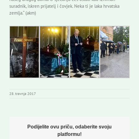
suradnik, iskren prijatelj i čovjek. Neka ti je laka hrvatska
zemlja.“ (akm)
28. travnja 2017
Podijelite ovu priču, odaberite svoju
platformu!