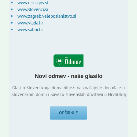
www.uszs.gov.si
www.slovenci.si
www.zagreb.veleposlanistvo.si
www.vlada.hr
www.sabor.hr
Novi odmev - naše glasilo
Glasilo Slovenskoga doma bilježi najznačajnije događaje u
Slovenskom domu i Savezu slovenskih društava u Hrvatskoj
OPŠIRNIJE