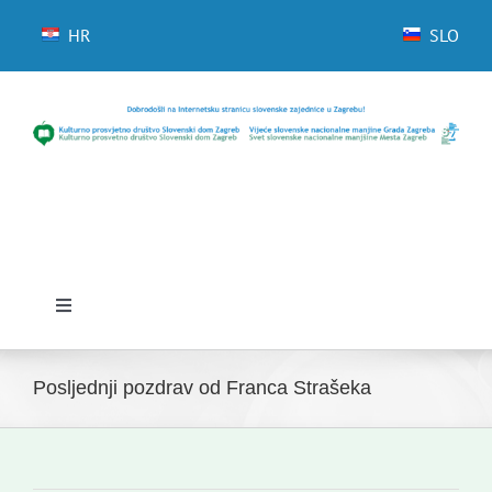
Skip
to
HR
SLO
content
Toggle
Navigation
Početna
Posljednji pozdrav od Franca Strašeka
Novosti