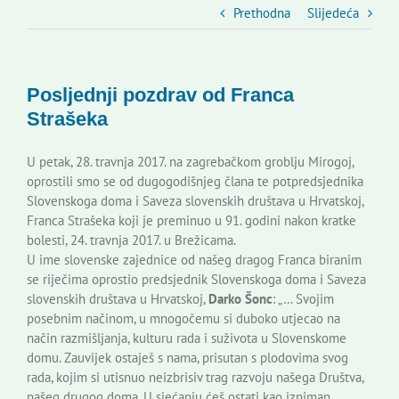
Slovenski dom Zagreb
Prethodna
Slijedeća
Vijeće
Posljednji pozdrav od Franca
Strašeka
Kontakti
U petak, 28. travnja 2017. na zagrebačkom groblju Mirogoj,
oprostili smo se od dugogodišnjeg člana te potpredsjednika
Novi odmev – naše glasilo
Slovenskoga doma i Saveza slovenskih društava u Hrvatskoj,
Franca Strašeka koji je preminuo u 91. godini nakon kratke
bolesti, 24. travnja 2017. u Brežicama.
Izdavaštvo
U ime slovenske zajednice od našeg dragog Franca biranim
se riječima oprostio predsjednik Slovenskoga doma i Saveza
slovenskih društava u Hrvatskoj,
Darko Šonc
: „… Svojim
Korisne informacije
posebnim načinom, u mnogočemu si duboko utjecao na
način razmišljanja, kulturu rada i suživota u Slovenskome
domu. Zauvijek ostaješ s nama, prisutan s plodovima svog
rada, kojim si utisnuo neizbrisiv trag razvoju našega Društva,
našeg drugog doma. U sjećanju ćeš ostati kao izniman