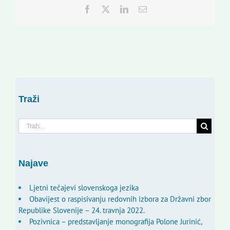
Facebook
Twitter
LinkedIn
Email:
Traži
Traži...
Najave
Ljetni tečajevi slovenskoga jezika
Obavijest o raspisivanju redovnih izbora za Državni zbor
Republike Slovenije – 24. travnja 2022.
Pozivnica – predstavljanje monografija Polone Jurinić,