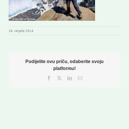
Izdavaštvo
Korisne informacije
28. veljače 2014
Podijelite ovu priču, odaberite svoju
platformu!
Facebook
Twitter
LinkedIn
Email: