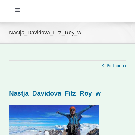
Toggle
Navigation
Početna
Nastja_Davidova_Fitz_Roy_w
Novosti
Slovenski dom Zagreb
Prethodna
Vijeće
Nastja_Davidova_Fitz_Roy_w
Kontakti
Novi odmev – naše glasilo