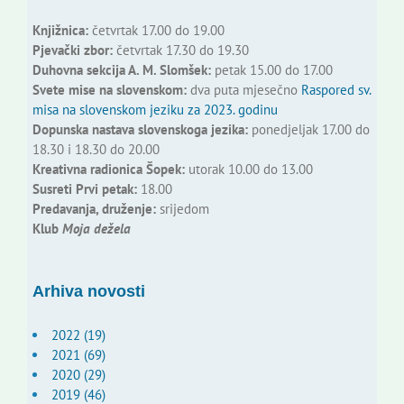
Knjižnica:
četvrtak 17.00 do 19.00
Pjevački zbor:
četvrtak 17.30 do 19.30
Duhovna sekcija A. M. Slomšek:
petak 15.00 do 17.00
Svete mise na slovenskom:
dva puta mjesečno
Raspored sv.
misa na slovenskom jeziku za 2023. godinu
Dopunska nastava slovenskoga jezika:
ponedjeljak 17.00 do
18.30 i 18.30 do 20.00
Kreativna radionica Šopek:
utorak 10.00 do 13.00
Susreti Prvi petak:
18.00
Predavanja, druženje:
srijedom
Klub
Moja dežela
Arhiva novosti
2022 (19)
2021 (69)
2020 (29)
2019 (46)