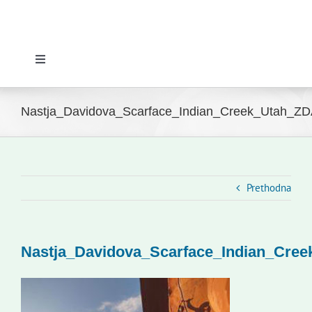
Toggle
Navigation
Početna
Nastja_Davidova_Scarface_Indian_Creek_Utah_Z
Novosti
Slovenski dom Zagreb
Prethodna
Vijeće
Nastja_Davidova_Scarface_Indian_Cre
Kontakti