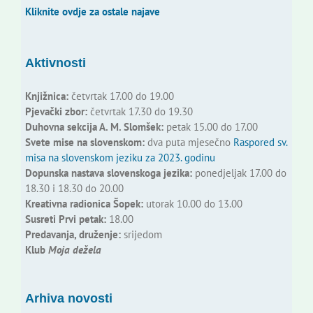
Kliknite ovdje za ostale najave
Aktivnosti
Knjižnica:
četvrtak 17.00 do 19.00
Pjevački zbor:
četvrtak 17.30 do 19.30
Duhovna sekcija A. M. Slomšek:
petak 15.00 do 17.00
Svete mise na slovenskom:
dva puta mjesečno
Raspored sv.
misa na slovenskom jeziku za 2023. godinu
Dopunska nastava slovenskoga jezika:
ponedjeljak 17.00 do
18.30 i 18.30 do 20.00
Kreativna radionica Šopek:
utorak 10.00 do 13.00
Susreti Prvi petak:
18.00
Predavanja, druženje:
srijedom
Klub
Moja dežela
Arhiva novosti