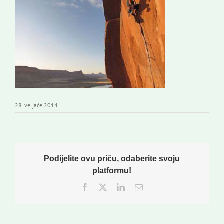
Novi odmev – naše glasilo
Izdavaštvo
Korisne informacije
28. veljače 2014
Podijelite ovu priču, odaberite svoju
platformu!
Facebook
Twitter
LinkedIn
Email: