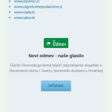
www.slovenci.si
www.zagreb.veleposlanistvo.si
www.vlada.hr
www.sabor.hr
Novi odmev - naše glasilo
Glasilo Slovenskoga doma bilježi najznačajnije događaje u
Slovenskom domu i Savezu slovenskih društava u Hrvatskoj
OPŠIRNIJE