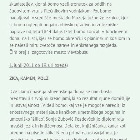
skladateljev, kjer si bomo vzeli trenutek za oddih na
čudovitem vrtu s Plečnikovim vodnjakom. Pot bomo
nadaljevali v središče mesta do Muzeja južne železnice, kjer
si bomo ogledali bogato arhivsko gradivo in železniške
naprave od leta 1844 dalje. Izlet bomo končali v Tončkovem
domu na Lisci, kjer se bomo okrepčili s planinskim kosilom in
se nalezli miru cvetoče narave in enkratnega razgleda.
Čim prej si zagotovite mesto v avtobusu.
1. junij 2011 ob 19. uri (sreda)
ŽICA, KAMEN, POLŽ
Dve članici našega Slovenskega doma se nam bosta
predstavili s svojimi kreacijami, ki so rezultat njune domišljije
in ustvarjalnosti. Videli bomo, kaj vse je mogoče narediti iz
enostavnega materiala, s kančkom umetniškega poguma in
umetniško “žilico”. Sonja Zubović Pezdevšek je diplomirala
hrvaški jezik in književnost. Dela kot knjižničarka, kadar koli
utegne, pa piše in slika. Njena primarna ustvarjalnost je
pesništvo in javnost jo pozna po knjigah za otroke. Pripoved