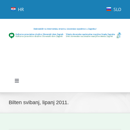
Skip
to
HR
SLO
content
Toggle
Navigation
Početna
Bilten svibanj, lipanj 2011.
Novosti