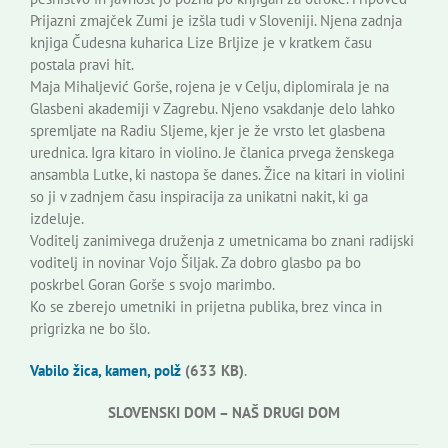
Prijazni zmajček Zumi je izšla tudi v Sloveniji. Njena zadnja
knjiga Čudesna kuharica Lize Brljize je v kratkem času
postala pravi hit.
Maja Mihaljević Gorše, rojena je v Celju, diplomirala je na
Glasbeni akademiji v Zagrebu. Njeno vsakdanje delo lahko
spremljate na Radiu Sljeme, kjer je že vrsto let glasbena
urednica. Igra kitaro in violino. Je članica prvega ženskega
ansambla Lutke, ki nastopa še danes. Žice na kitari in violini
so ji v zadnjem času inspiracija za unikatni nakit, ki ga
izdeluje.
Voditelj zanimivega druženja z umetnicama bo znani radijski
voditelj in novinar Vojo Šiljak. Za dobro glasbo pa bo
poskrbel Goran Gorše s svojo marimbo.
Ko se zberejo umetniki in prijetna publika, brez vinca in
prigrizka ne bo šlo.
Vabilo žica, kamen, polž
(633 KB)
.
SLOVENSKI DOM – NAŠ DRUGI DOM