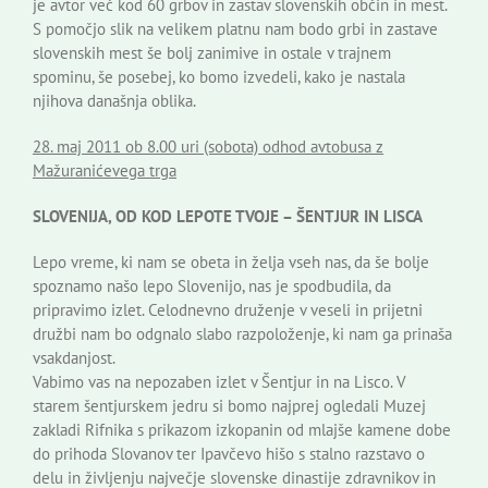
je avtor več kod 60 grbov in zastav slovenskih občin in mest.
S pomočjo slik na velikem platnu nam bodo grbi in zastave
slovenskih mest še bolj zanimive in ostale v trajnem
spominu, še posebej, ko bomo izvedeli, kako je nastala
njihova današnja oblika.
28. maj 2011 ob 8.00 uri (sobota) odhod avtobusa z
Mažuranićevega trga
SLOVENIJA, OD KOD LEPOTE TVOJE – ŠENTJUR IN LISCA
Lepo vreme, ki nam se obeta in želja vseh nas, da še bolje
spoznamo našo lepo Slovenijo, nas je spodbudila, da
pripravimo izlet. Celodnevno druženje v veseli in prijetni
družbi nam bo odgnalo slabo razpoloženje, ki nam ga prinaša
vsakdanjost.
Vabimo vas na nepozaben izlet v Šentjur in na Lisco. V
starem šentjurskem jedru si bomo najprej ogledali Muzej
zakladi Rifnika s prikazom izkopanin od mlajše kamene dobe
do prihoda Slovanov ter Ipavčevo hišo s stalno razstavo o
delu in življenju največje slovenske dinastije zdravnikov in