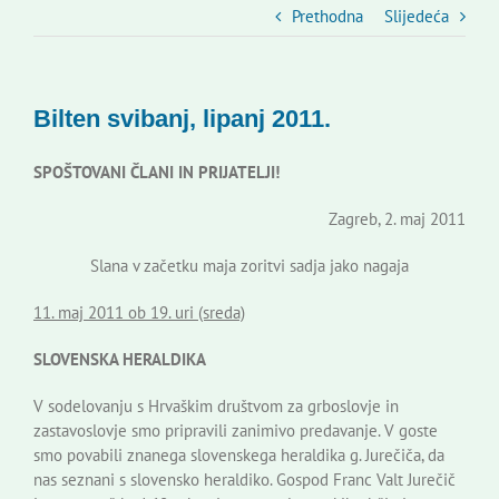
Slovenski dom Zagreb
Prethodna
Slijedeća
Vijeće
Bilten svibanj, lipanj 2011.
Kontakti
SPOŠTOVANI ČLANI IN PRIJATELJI!
Zagreb, 2. maj 2011
Novi odmev – naše glasilo
Slana v začetku maja zoritvi sadja jako nagaja
Izdavaštvo
11. maj 2011 ob 19. uri (sreda)
SLOVENSKA HERALDIKA
Korisne informacije
V sodelovanju s Hrvaškim društvom za grboslovje in
zastavoslovje smo pripravili zanimivo predavanje. V goste
smo povabili znanega slovenskega heraldika g. Jurečiča, da
nas seznani s slovensko heraldiko. Gospod Franc Valt Jurečič