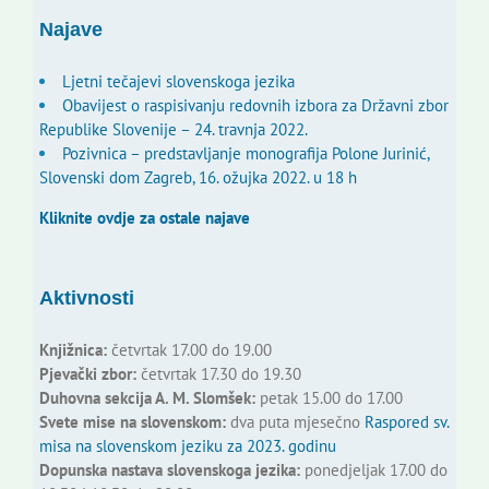
Najave
Ljetni tečajevi slovenskoga jezika
Obavijest o raspisivanju redovnih izbora za Državni zbor
Republike Slovenije – 24. travnja 2022.
Pozivnica – predstavljanje monografija Polone Jurinić,
Slovenski dom Zagreb, 16. ožujka 2022. u 18 h
Kliknite ovdje za ostale najave
Aktivnosti
Knjižnica:
četvrtak 17.00 do 19.00
Pjevački zbor:
četvrtak 17.30 do 19.30
Duhovna sekcija A. M. Slomšek:
petak 15.00 do 17.00
Svete mise na slovenskom:
dva puta mjesečno
Raspored sv.
misa na slovenskom jeziku za 2023. godinu
Dopunska nastava slovenskoga jezika:
ponedjeljak 17.00 do