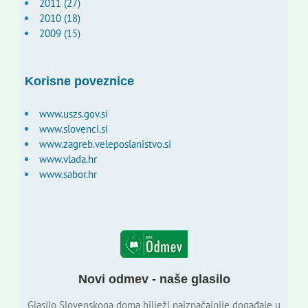
2011 (27)
2010 (18)
2009 (15)
Korisne poveznice
www.uszs.gov.si
www.slovenci.si
www.zagreb.veleposlanistvo.si
www.vlada.hr
www.sabor.hr
Novi odmev - naše glasilo
Glasilo Slovenskoga doma bilježi najznačajnije događaje u