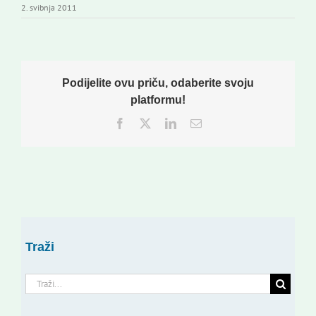
2. svibnja 2011
Podijelite ovu priču, odaberite svoju
platformu!
Facebook
Twitter
LinkedIn
Email:
Traži
Traži...