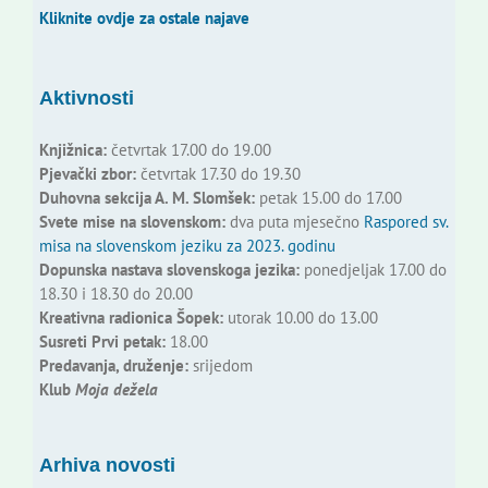
Kliknite ovdje za ostale najave
Aktivnosti
Knjižnica:
četvrtak 17.00 do 19.00
Pjevački zbor:
četvrtak 17.30 do 19.30
Duhovna sekcija A. M. Slomšek:
petak 15.00 do 17.00
Svete mise na slovenskom:
dva puta mjesečno
Raspored sv.
misa na slovenskom jeziku za 2023. godinu
Dopunska nastava slovenskoga jezika:
ponedjeljak 17.00 do
18.30 i 18.30 do 20.00
Kreativna radionica Šopek:
utorak 10.00 do 13.00
Susreti Prvi petak:
18.00
Predavanja, druženje:
srijedom
Klub
Moja dežela
Arhiva novosti