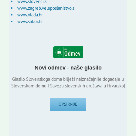
www.slovenci.si
www.zagreb.veleposlanistvo.si
www.vlada.hr
www.sabor.hr
Novi odmev - naše glasilo
Glasilo Slovenskoga doma bilježi najznačajnije događaje u
Slovenskom domu i Savezu slovenskih društava u Hrvatskoj
OPŠIRNIJE