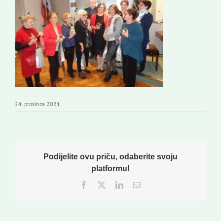
Novi odmev – naše glasilo
Izdavaštvo
Korisne informacije
24. prosinca 2021
Podijelite ovu priču, odaberite svoju
platformu!
Facebook
Twitter
LinkedIn
Email: