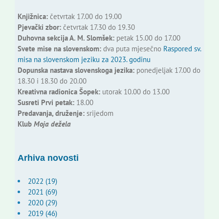
Knjižnica:
četvrtak 17.00 do 19.00
Pjevački zbor:
četvrtak 17.30 do 19.30
Duhovna sekcija A. M. Slomšek:
petak 15.00 do 17.00
Svete mise na slovenskom:
dva puta mjesečno
Raspored sv.
misa na slovenskom jeziku za 2023. godinu
Dopunska nastava slovenskoga jezika:
ponedjeljak 17.00 do
18.30 i 18.30 do 20.00
Kreativna radionica Šopek:
utorak 10.00 do 13.00
Susreti Prvi petak:
18.00
Predavanja, druženje:
srijedom
Klub
Moja dežela
Arhiva novosti
2022 (19)
2021 (69)
2020 (29)
2019 (46)