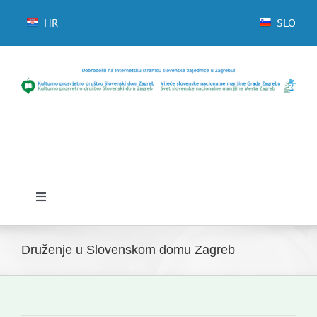
Skip
to
HR
SLO
content
Toggle
Navigation
Početna
Druženje u Slovenskom domu Zagreb
Novosti