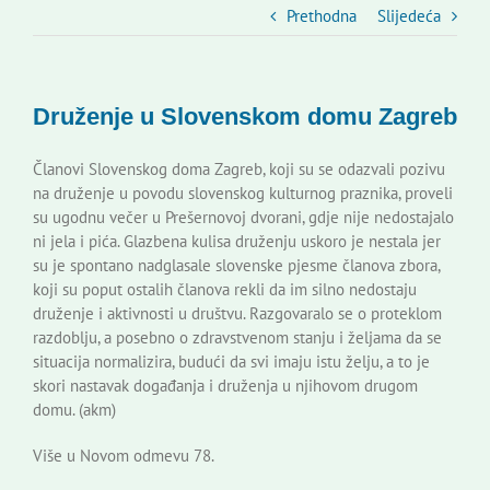
Slovenski dom Zagreb
Prethodna
Slijedeća
Vijeće
Druženje u Slovenskom domu Zagreb
Kontakti
Članovi Slovenskog doma Zagreb, koji su se odazvali pozivu
na druženje u povodu slovenskog kulturnog praznika, proveli
su ugodnu večer u Prešernovoj dvorani, gdje nije nedostajalo
Novi odmev – naše glasilo
ni jela i pića. Glazbena kulisa druženju uskoro je nestala jer
su je spontano nadglasale slovenske pjesme članova zbora,
koji su poput ostalih članova rekli da im silno nedostaju
Izdavaštvo
druženje i aktivnosti u društvu. Razgovaralo se o proteklom
razdoblju, a posebno o zdravstvenom stanju i željama da se
situacija normalizira, budući da svi imaju istu želju, a to je
Korisne informacije
skori nastavak događanja i druženja u njihovom drugom
domu. (akm)
Više u Novom odmevu 78.