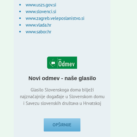
www.uszs.gov.si
www.slovenci.si
www.zagreb.veleposlanistvo.si
www.vlada.hr
www.sabor.hr
Novi odmev - naše glasilo
Glasilo Slovenskoga doma bilježi
najznačajnije događaje u Slovenskom domu
i Savezu slovenskih društava u Hrvatskoj
OPŠIRNIJE