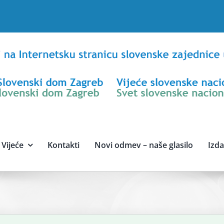
Vijeće
Kontakti
Novi odmev – naše glasilo
Izd