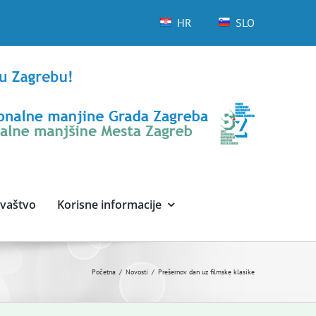
HR
SLO
avaštvo
Korisne informacije
Početna
Novosti
Prešernov dan uz filmske klasike