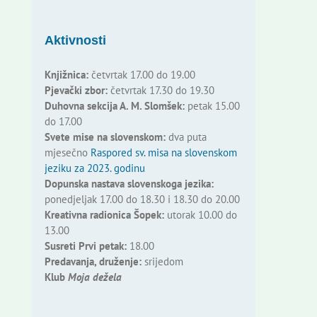
Aktivnosti
Knjižnica:
četvrtak 17.00 do 19.00
Pjevački zbor:
četvrtak 17.30 do 19.30
Duhovna sekcija A. M. Slomšek:
petak 15.00
do 17.00
Svete mise na slovenskom:
dva puta
mjesečno
Raspored sv. misa na slovenskom
jeziku za 2023. godinu
Dopunska nastava slovenskoga jezika:
ponedjeljak 17.00 do 18.30 i 18.30 do 20.00
Kreativna radionica Šopek:
utorak 10.00 do
13.00
Susreti Prvi petak:
18.00
Predavanja, druženje:
srijedom
Klub
Moja dežela