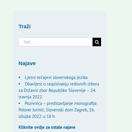
Traži
Traži...
Najave
Ljetni tečajevi slovenskoga jezika
Obavijest o raspisivanju redovnih izbora
za Državni zbor Republike Slovenije – 24.
travnja 2022.
Pozivnica – predstavljanje monografija
Polone Jurinić, Slovenski dom Zagreb, 16.
ožujka 2022. u 18 h
Kliknite ovdje za ostale najave