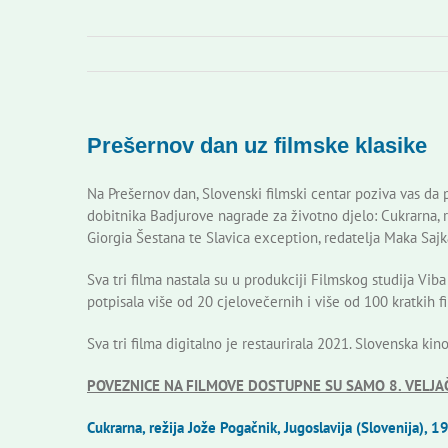
Prešernov dan uz filmske klasike
Na Prešernov dan, Slovenski filmski centar poziva vas da p
dobitnika Badjurove nagrade za životno djelo: Cukrarna, r
Giorgia Šestana te Slavica exception, redatelja Maka Sajk
Sva tri filma nastala su u produkciji Filmskog studija Vib
potpisala više od 20 cjelovečernih i više od 100 kratkih f
Sva tri filma digitalno je restaurirala 2021. Slovenska kin
POVEZNICE NA FILMOVE DOSTUPNE SU SAMO 8. VELJAČ
Cukrarna, režija Jože Pogačnik, Jugoslavija (Slovenija), 1