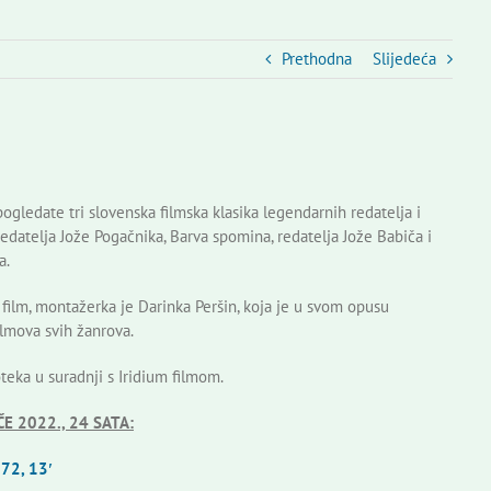
Prethodna
Slijedeća
ogledate tri slovenska filmska klasika legendarnih redatelja i
edatelja Jože Pogačnika, Barva spomina, redatelja Jože Babiča i
a.
a film, montažerka je Darinka Peršin, koja je u svom opusu
ilmova svih žanrova.
oteka u suradnji s Iridium filmom.
E 2022., 24 SATA:
972, 13′