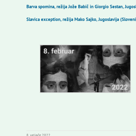
Barva spomina, režija Jože Babič in Giorgio Sestan, Jugosl
Slavica exception, režija Mako Sajko, Jugoslavija (Sloven
8. veljače 2022