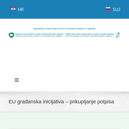
Skip
to
HR
SLO
content
Toggle
Navigation
Početna
EU građanska inicijativa – prikupljanje potpisa
Novosti