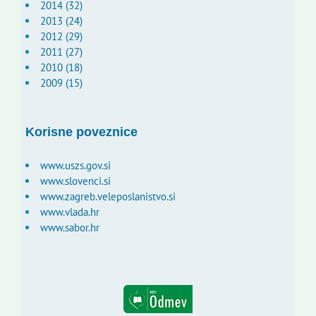
2014 (32)
2013 (24)
2012 (29)
2011 (27)
2010 (18)
2009 (15)
Korisne poveznice
www.uszs.gov.si
www.slovenci.si
www.zagreb.veleposlanistvo.si
www.vlada.hr
www.sabor.hr