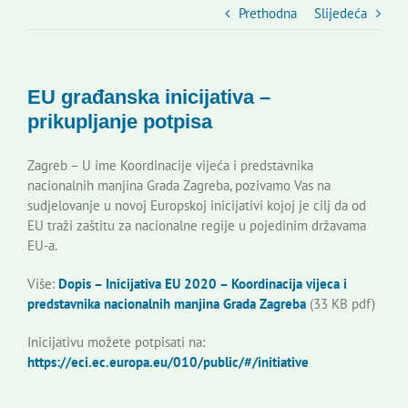
Slovenski dom Zagreb
Prethodna
Slijedeća
Vijeće
EU građanska inicijativa –
prikupljanje potpisa
Kontakti
Zagreb – U ime Koordinacije vijeća i predstavnika
nacionalnih manjina Grada Zagreba, pozivamo Vas na
Novi odmev – naše glasilo
sudjelovanje u novoj Europskoj inicijativi kojoj je cilj da od
EU traži zaštitu za nacionalne regije u pojedinim državama
EU-a.
Izdavaštvo
Više:
Dopis – Inicijativa EU 2020 – Koordinacija vijeca i
predstavnika nacionalnih manjina Grada Zagreba
(33 KB pdf)
Korisne informacije
Inicijativu možete potpisati na:
https://eci.ec.europa.eu/010/public/#/initiative