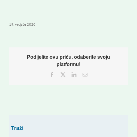
19. veljače 2020
Podijelite ovu priču, odaberite svoju
platformu!
Facebook
Twitter
LinkedIn
Email:
Traži