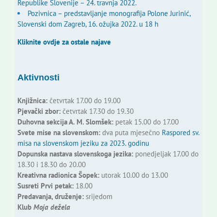
Republike Slovenije – 24. travnja 2022.
Pozivnica – predstavljanje monografija Polone Jurinić,
Slovenski dom Zagreb, 16. ožujka 2022. u 18 h
Kliknite ovdje za ostale najave
Aktivnosti
Knjižnica:
četvrtak 17.00 do 19.00
Pjevački zbor:
četvrtak 17.30 do 19.30
Duhovna sekcija A. M. Slomšek:
petak 15.00 do 17.00
Svete mise na slovenskom:
dva puta mjesečno
Raspored sv.
misa na slovenskom jeziku za 2023. godinu
Dopunska nastava slovenskoga jezika:
ponedjeljak 17.00 do
18.30 i 18.30 do 20.00
Kreativna radionica Šopek:
utorak 10.00 do 13.00
Susreti Prvi petak:
18.00
Predavanja, druženje:
srijedom
Klub
Moja dežela