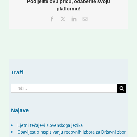
Podijelite ovu priču, odaberite svoju
platformu!
Facebook
Twitter
LinkedIn
Email:
Traži
Traži...
Najave
Ljetni tečajevi slovenskoga jezika
Obavijest o raspisivanju redovnih izbora za Državni zbor