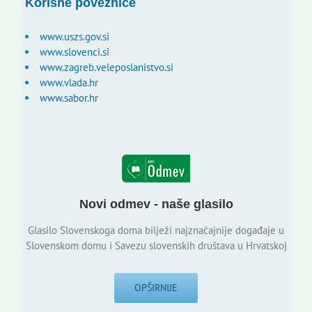
Korisne poveznice
www.uszs.gov.si
www.slovenci.si
www.zagreb.veleposlanistvo.si
www.vlada.hr
www.sabor.hr
Novi odmev - naše glasilo
Glasilo Slovenskoga doma bilježi najznačajnije događaje u
Slovenskom domu i Savezu slovenskih društava u Hrvatskoj
OPŠIRNIJE