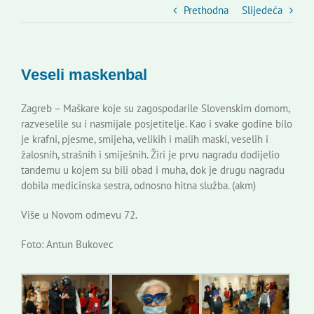
Slovenski dom Zagreb
Prethodna
Slijedeća
Vijeće
Veseli maskenbal
Kontakti
Zagreb – Maškare koje su zagospodarile Slovenskim domom,
razveselile su i nasmijale posjetitelje. Kao i svake godine bilo
je krafni, pjesme, smijeha, velikih i malih maski, veselih i
Novi odmev – naše glasilo
žalosnih, strašnih i smiješnih. Žiri je prvu nagradu dodijelio
tandemu u kojem su bili obad i muha, dok je drugu nagradu
dobila medicinska sestra, odnosno hitna služba. (akm)
Izdavaštvo
Više u Novom odmevu 72.
Korisne informacije
Foto: Antun Bukovec