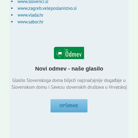
www.slovenci.si
www.zagreb.veleposlanistvo.si
www.vlada.hr
www.sabor.hr
Novi odmev - naše glasilo
Glasilo Slovenskoga doma bilježi najznačajnije događaje u
Slovenskom domu i Savezu slovenskih društava u Hrvatskoj
OPŠIRNIJE