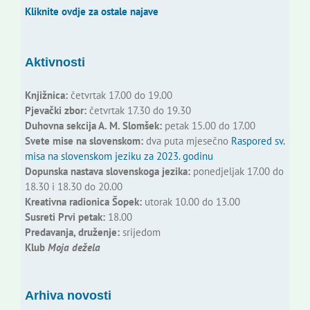
Kliknite ovdje za ostale najave
Aktivnosti
Knjižnica:
četvrtak 17.00 do 19.00
Pjevački zbor:
četvrtak 17.30 do 19.30
Duhovna sekcija A. M. Slomšek:
petak 15.00 do 17.00
Svete mise na slovenskom:
dva puta mjesečno
Raspored sv.
misa na slovenskom jeziku za 2023. godinu
Dopunska nastava slovenskoga jezika:
ponedjeljak 17.00 do
18.30 i 18.30 do 20.00
Kreativna radionica Šopek:
utorak 10.00 do 13.00
Susreti Prvi petak:
18.00
Predavanja, druženje:
srijedom
Klub
Moja dežela
Arhiva novosti