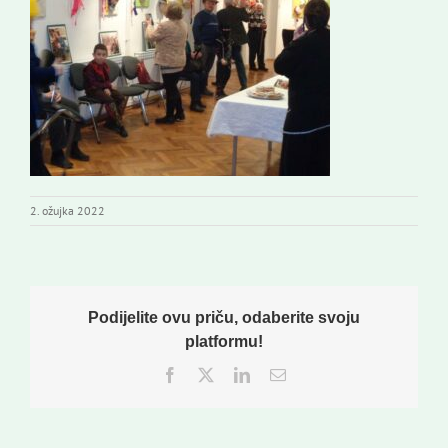
Novi odmev – naše glasilo
Izdavaštvo
Korisne informacije
2. ožujka 2022
Podijelite ovu priču, odaberite svoju
platformu!
Facebook
Twitter
LinkedIn
Email: