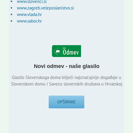
www.slovenci.si
www.zagreb.veleposlanistvo.si
www.vlada.hr
www.sabor.hr
Novi odmev - naše glasilo
Glasilo Slovenskoga doma bilježi najznačajnije događaje u
Slovenskom domu i Savezu slovenskih društava u Hrvatskoj
OPŠIRNIJE