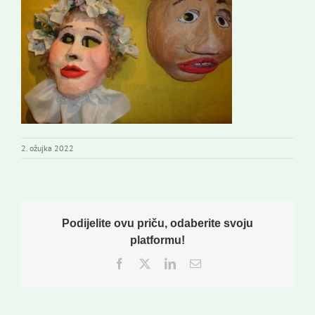
Novi odmev – naše glasilo
Izdavaštvo
Korisne informacije
2. ožujka 2022
Podijelite ovu priču, odaberite svoju
platformu!
Facebook
Twitter
LinkedIn
Email: