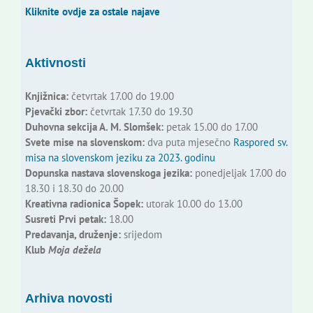
Kliknite ovdje za ostale najave
Aktivnosti
Knjižnica:
četvrtak 17.00 do 19.00
Pjevački zbor:
četvrtak 17.30 do 19.30
Duhovna sekcija A. M. Slomšek:
petak 15.00 do 17.00
Svete mise na slovenskom:
dva puta mjesečno
Raspored sv.
misa na slovenskom jeziku za 2023. godinu
Dopunska nastava slovenskoga jezika:
ponedjeljak 17.00 do
18.30 i 18.30 do 20.00
Kreativna radionica Šopek:
utorak 10.00 do 13.00
Susreti Prvi petak:
18.00
Predavanja, druženje:
srijedom
Klub
Moja dežela
Arhiva novosti