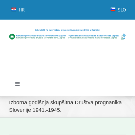
Skip
to
HR
SLO
content
Toggle
Navigation
Početna
Izborna godišnja skupšitna Društva prognanika
Slovenije 1941.-1945.
Novosti