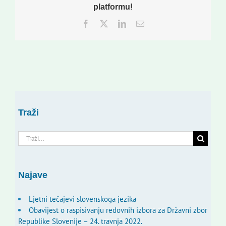
platformu!
Facebook
Twitter
LinkedIn
Email:
Traži
Traži...
Najave
Ljetni tečajevi slovenskoga jezika
Obavijest o raspisivanju redovnih izbora za Državni zbor
Republike Slovenije – 24. travnja 2022.