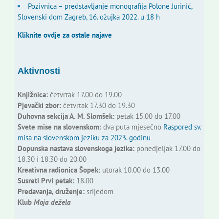
Pozivnica – predstavljanje monografija Polone Jurinić,
Slovenski dom Zagreb, 16. ožujka 2022. u 18 h
Kliknite ovdje za ostale najave
Aktivnosti
Knjižnica:
četvrtak 17.00 do 19.00
Pjevački zbor:
četvrtak 17.30 do 19.30
Duhovna sekcija A. M. Slomšek:
petak 15.00 do 17.00
Svete mise na slovenskom:
dva puta mjesečno
Raspored sv.
misa na slovenskom jeziku za 2023. godinu
Dopunska nastava slovenskoga jezika:
ponedjeljak 17.00 do
18.30 i 18.30 do 20.00
Kreativna radionica Šopek:
utorak 10.00 do 13.00
Susreti Prvi petak:
18.00
Predavanja, druženje:
srijedom
Klub
Moja dežela