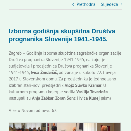
Slovenski dom Zagreb
Prethodna
Slijedeća
Vijeće
Izborna godišnja skupšitna Društva
prognanika Slovenije 1941.-1945.
Kontakti
Zagreb – Godišnja izborna skupština zagrebačke organizacije
Društva prognanika Slovenije 1941-1945, na kojoj je
Novi odmev – naše glasilo
sudjelovala i predsjednica Društva prognanika Slovenije
1941-1945,
Ivica Žnidaršič
, održana je u subotu 22. travnja
2017. u Slovenskom domu. Za predsjednika je jednoglasno
Izdavaštvo
izabran stari-novi predsjednik
Alojz Slavko Kramar
. U
kulturnom programu kojeg je vodila
Vasilija Tovarloža
nastupali su
Anja Žabkar
,
Zoran Šonc
i
Ivica Kunej
(akm)
Korisne informacije
Više u Novom odmevu 62.