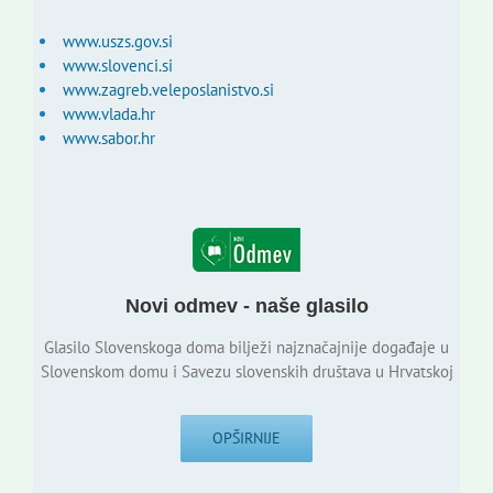
www.uszs.gov.si
www.slovenci.si
www.zagreb.veleposlanistvo.si
www.vlada.hr
www.sabor.hr
Novi odmev - naše glasilo
Glasilo Slovenskoga doma bilježi najznačajnije događaje u
Slovenskom domu i Savezu slovenskih društava u Hrvatskoj
OPŠIRNIJE