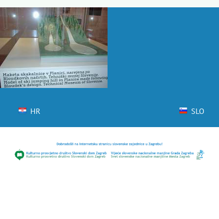
Skip
to
content
HR
SLO