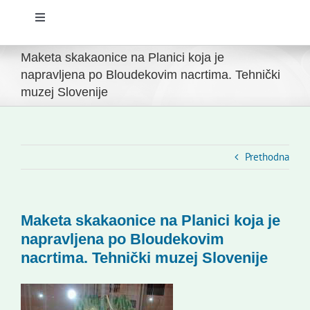
Toggle
Navigation
Početna
Maketa skakaonice na Planici koja je
napravljena po Bloudekovim nacrtima. Tehnički
muzej Slovenije
Novosti
Slovenski dom Zagreb
Prethodna
Vijeće
Maketa skakaonice na Planici koja je
Kontakti
napravljena po Bloudekovim
nacrtima. Tehnički muzej Slovenije
Novi odmev – naše glasilo