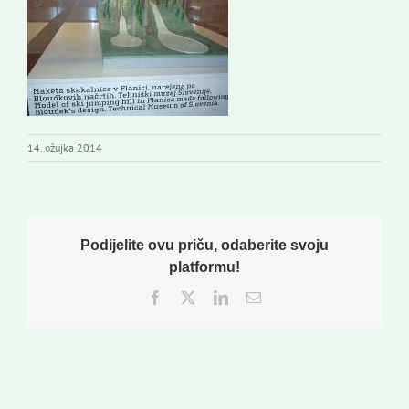
Izdavaštvo
Korisne informacije
14. ožujka 2014
Podijelite ovu priču, odaberite svoju
platformu!
Facebook
Twitter
LinkedIn
Email: