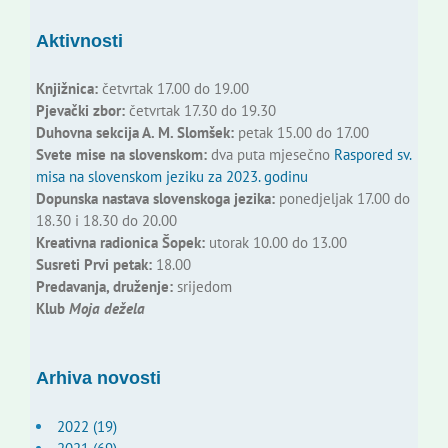
Aktivnosti
Knjižnica:
četvrtak 17.00 do 19.00
Pjevački zbor:
četvrtak 17.30 do 19.30
Duhovna sekcija A. M. Slomšek:
petak 15.00 do 17.00
Svete mise na slovenskom:
dva puta mjesečno
Raspored sv.
misa na slovenskom jeziku za 2023. godinu
Dopunska nastava slovenskoga jezika:
ponedjeljak 17.00 do
18.30 i 18.30 do 20.00
Kreativna radionica Šopek:
utorak 10.00 do 13.00
Susreti Prvi petak:
18.00
Predavanja, druženje:
srijedom
Klub
Moja dežela
Arhiva novosti
2022 (19)