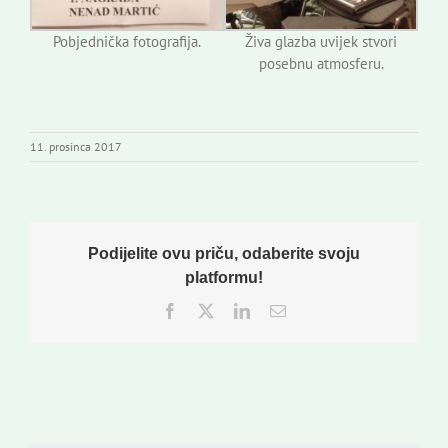
Pobjednička fotografija.
Živa glazba uvijek stvori
posebnu atmosferu.
11. prosinca 2017
Podijelite ovu priču, odaberite svoju
platformu!
Facebook
Twitter
LinkedIn
Email: