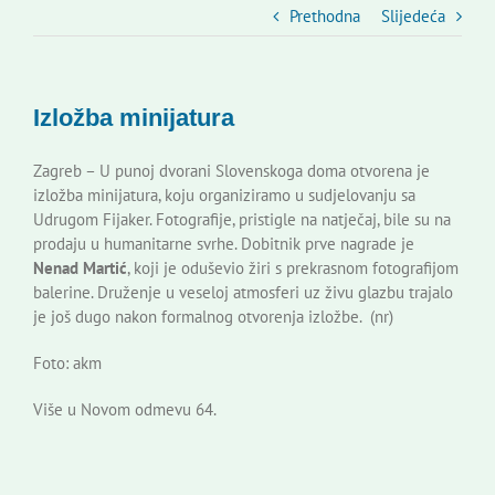
Slovenski dom Zagreb
Prethodna
Slijedeća
Vijeće
Izložba minijatura
Kontakti
Zagreb – U punoj dvorani Slovenskoga doma otvorena je
izložba minijatura, koju organiziramo u sudjelovanju sa
Udrugom Fijaker. Fotografije, pristigle na natječaj, bile su na
Novi odmev – naše glasilo
prodaju u humanitarne svrhe. Dobitnik prve nagrade je
Nenad Martić
, koji je oduševio žiri s prekrasnom fotografijom
balerine. Druženje u veseloj atmosferi uz živu glazbu trajalo
Izdavaštvo
je još dugo nakon formalnog otvorenja izložbe. (nr)
Foto: akm
Korisne informacije
Više u Novom odmevu 64.