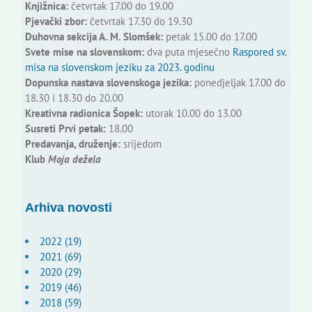
Knjižnica:
četvrtak 17.00 do 19.00
Pjevački zbor:
četvrtak 17.30 do 19.30
Duhovna sekcija A. M. Slomšek:
petak 15.00 do 17.00
Svete mise na slovenskom:
dva puta mjesečno
Raspored sv.
misa na slovenskom jeziku za 2023. godinu
Dopunska nastava slovenskoga jezika:
ponedjeljak 17.00 do
18.30 i 18.30 do 20.00
Kreativna radionica Šopek:
utorak 10.00 do 13.00
Susreti Prvi petak:
18.00
Predavanja, druženje:
srijedom
Klub
Moja dežela
Arhiva novosti
2022 (19)
2021 (69)
2020 (29)
2019 (46)
2018 (59)