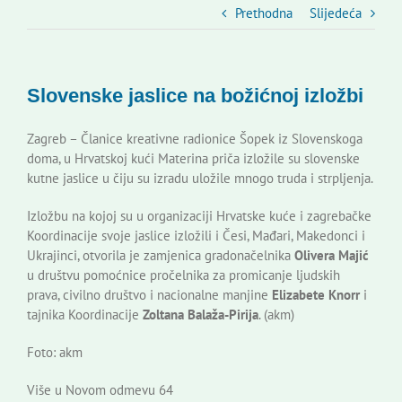
Slovenski dom Zagreb
Prethodna
Slijedeća
Vijeće
Slovenske jaslice na božićnoj izložbi
Kontakti
Zagreb – Članice kreativne radionice Šopek iz Slovenskoga
doma, u Hrvatskoj kući Materina priča izložile su slovenske
kutne jaslice u čiju su izradu uložile mnogo truda i strpljenja.
Novi odmev – naše glasilo
Izložbu na kojoj su u organizaciji Hrvatske kuće i zagrebačke
Koordinacije svoje jaslice izložili i Česi, Mađari, Makedonci i
Izdavaštvo
Ukrajinci, otvorila je zamjenica gradonačelnika
Olivera Majić
u društvu pomoćnice pročelnika za promicanje ljudskih
prava, civilno društvo i nacionalne manjine
Elizabete Knorr
i
Korisne informacije
tajnika Koordinacije
Zoltana Balaža-Pirija
. (akm)
Foto: akm
Više u Novom odmevu 64