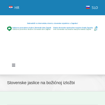
Skip
to
HR
SLO
content
Toggle
Navigation
Početna
Slovenske jaslice na božićnoj izložbi
Novosti