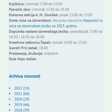
Knjižnica:
četvrtak 17.00 do 19.00
Pjevački zbor:
četvrtak 17.30 do 19.30
Duhovna sekcija A. M. Slomšek:
petak 15.00 do 17.00
Svete mise na slovenskom:
dva puta mjesečno
Raspored sv.
misa na slovenskom jeziku za 2023. godinu
Dopunska nastava slovenskoga jezika:
ponedjeljak 17.00 do
18.30 i 18.30 do 20.00
Kreativna radionica Šopek:
utorak 10.00 do 13.00
Susreti Prvi petak:
18.00
Predavanja, druženje:
srijedom
Klub
Moja dežela
Arhiva novosti
2022 (19)
2021 (69)
2020 (29)
2019 (46)
2018 (59)