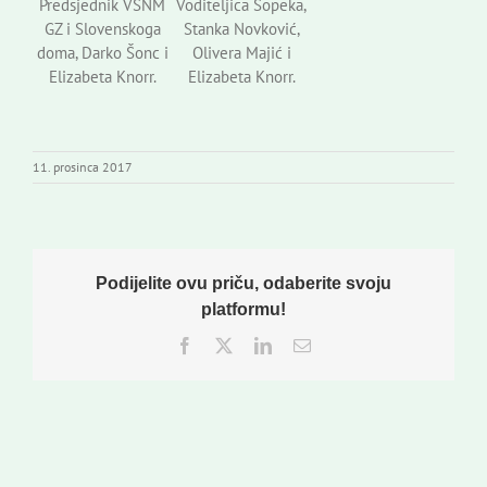
Predsjednik VSNM
Voditeljica Šopeka,
GZ i Slovenskoga
Stanka Novković,
doma, Darko Šonc i
Olivera Majić i
Elizabeta Knorr.
Elizabeta Knorr.
11. prosinca 2017
Podijelite ovu priču, odaberite svoju
platformu!
Facebook
Twitter
LinkedIn
Email: