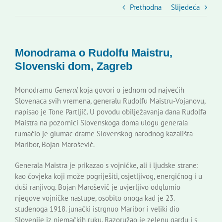
Slovenski dom Zagreb
Prethodna
Slijedeća
Vijeće
Monodrama o Rudolfu Maistru,
Slovenski dom, Zagreb
Kontakti
Monodramu
General
koja govori o jednom od najvećih
Slovenaca svih vremena, generalu Rudolfu Maistru-Vojanovu,
Novi odmev – naše glasilo
napisao je Tone Partljič. U povodu obilježavanja dana Rudolfa
Maistra na pozornici Slovenskoga doma ulogu generala
tumačio je glumac drame Slovenskog narodnog kazališta
Izdavaštvo
Maribor, Bojan Maroševič.
Generala Maistra je prikazao s vojničke, ali i ljudske strane:
Korisne informacije
kao čovjeka koji može pogriješiti, osjetljivog, energičnog i u
duši ranjivog. Bojan Maroševič je uvjerljivo odglumio
njegove vojničke nastupe, osobito onoga kad je 23.
studenoga 1918. junački istrgnuo Maribor i veliki dio
Slovenije iz njemačkih ruku. Razoružao je zelenu gardu i s