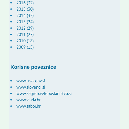
2016 (32)
2015 (30)
2014 (32)
2013 (24)
2012 (29)
2011 (27)
2010 (18)
2009 (15)
Korisne poveznice
www.uszs.gov.si
www.slovenci.si
www.zagreb.veleposlanistvo.si
www.vlada.hr
www.sabor.hr