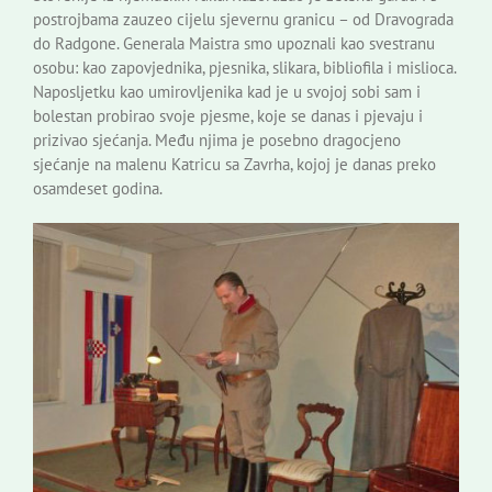
postrojbama zauzeo cijelu sjevernu granicu – od Dravograda
do Radgone. Generala Maistra smo upoznali kao svestranu
osobu: kao zapovjednika, pjesnika, slikara, bibliofila i mislioca.
Naposljetku kao umirovljenika kad je u svojoj sobi sam i
bolestan probirao svoje pjesme, koje se danas i pjevaju i
prizivao sjećanja. Među njima je posebno dragocjeno
sjećanje na malenu Katricu sa Zavrha, kojoj je danas preko
osamdeset godina.