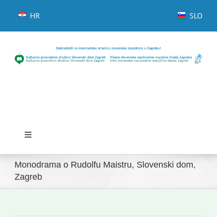
Skip
to
HR
SLO
content
Toggle
Navigation
Početna
Monodrama o Rudolfu Maistru, Slovenski dom,
Zagreb
Novosti