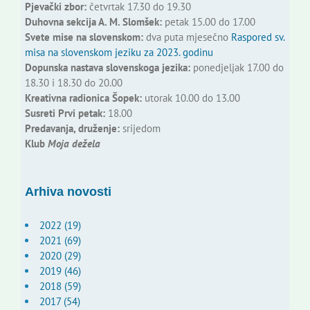
Pjevački zbor:
četvrtak 17.30 do 19.30
Duhovna sekcija A. M. Slomšek:
petak 15.00 do 17.00
Svete mise na slovenskom:
dva puta mjesečno
Raspored sv.
misa na slovenskom jeziku za 2023. godinu
Dopunska nastava slovenskoga jezika:
ponedjeljak 17.00 do
18.30 i 18.30 do 20.00
Kreativna radionica Šopek:
utorak 10.00 do 13.00
Susreti Prvi petak:
18.00
Predavanja, druženje:
srijedom
Klub
Moja dežela
Arhiva novosti
2022 (19)
2021 (69)
2020 (29)
2019 (46)
2018 (59)
2017 (54)