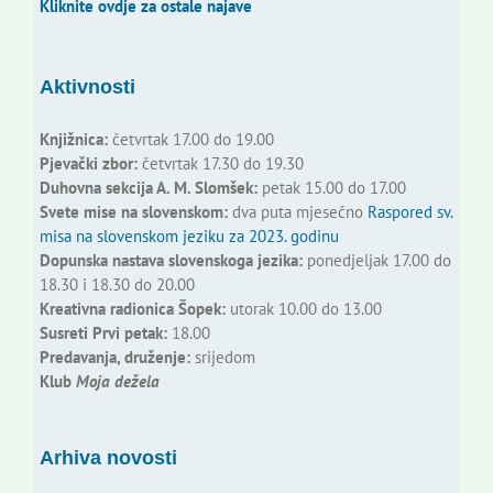
Kliknite ovdje za ostale najave
Aktivnosti
Knjižnica:
četvrtak 17.00 do 19.00
Pjevački zbor:
četvrtak 17.30 do 19.30
Duhovna sekcija A. M. Slomšek:
petak 15.00 do 17.00
Svete mise na slovenskom:
dva puta mjesečno
Raspored sv.
misa na slovenskom jeziku za 2023. godinu
Dopunska nastava slovenskoga jezika:
ponedjeljak 17.00 do
18.30 i 18.30 do 20.00
Kreativna radionica Šopek:
utorak 10.00 do 13.00
Susreti Prvi petak:
18.00
Predavanja, druženje:
srijedom
Klub
Moja dežela
Arhiva novosti