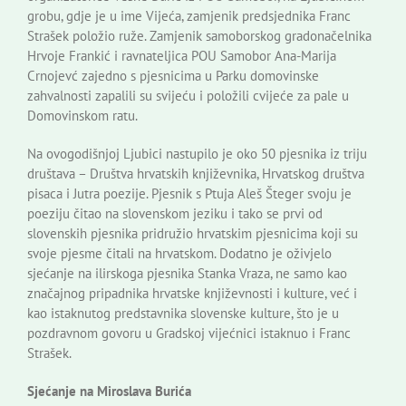
grobu, gdje je u ime Vijeća, zamjenik predsjednika Franc
Strašek položio ruže. Zamjenik samoborskog gradonačelnika
Hrvoje Frankić i ravnateljica POU Samobor Ana-Marija
Crnojevć zajedno s pjesnicima u Parku domovinske
zahvalnosti zapalili su svijeću i položili cvijeće za pale u
Domovinskom ratu.
Na ovogodišnjoj Ljubici nastupilo je oko 50 pjesnika iz triju
društava – Društva hrvatskih književnika, Hrvatskog društva
pisaca i Jutra poezije. Pjesnik s Ptuja Aleš Šteger svoju je
poeziju čitao na slovenskom jeziku i tako se prvi od
slovenskih pjesnika pridružio hrvatskim pjesnicima koji su
svoje pjesme čitali na hrvatskom. Dodatno je oživjelo
sjećanje na ilirskoga pjesnika Stanka Vraza, ne samo kao
značajnog pripadnika hrvatske književnosti i kulture, već i
kao istaknutog predstavnika slovenske kulture, što je u
pozdravnom govoru u Gradskoj vijećnici istaknuo i Franc
Strašek.
Sjećanje na Miroslava Burića