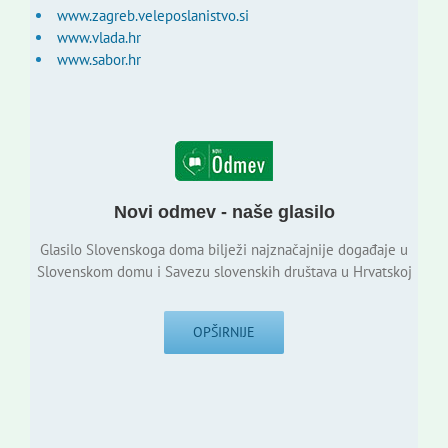
www.zagreb.veleposlanistvo.si
www.vlada.hr
www.sabor.hr
Novi odmev - naše glasilo
Glasilo Slovenskoga doma bilježi najznačajnije događaje u
Slovenskom domu i Savezu slovenskih društava u Hrvatskoj
OPŠIRNIJE