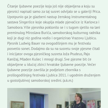
Čitanje ljubavne poezije koja još nije objavljena a koju su
pjesnici napisali samo za taj susret odvijalo se u galeriji Prica.
Upotpunio ga je glazbeni nastup ženskog instrumentalnog
sastava Singerlice koje okuplja mlade pjevačice iz Karlovca i
Samobora. Više pjesnika poklonilo se i s tugom sjetilo na lani
preminulog Miroslava Burića, samoborskog kulturnog radnika
koji je dugi niz godina vodio i organizirao Vrazovu Ljubicu.
Pjesnik Ludwig Bauer na ovogodišnjem mu je festivalu
posvetio sonet. Dodajmo da su na susretu svoje pjesme čitali
i inicijator ovoga pjesničkog susreta Joža Prudeus, Pajo
Kanižaj, Mladen Kušec i mnogi drugi. Sve pjesme bit će
objavljene u idućoj zbirci hrvatske ljubavne poezije. Večer
ljubavne poezije završila je podjelom zbornika s
prošlogodišnjeg festivala Ljubica 2011. i ugodnim druženjem
u gostoljubivoj samoborskoj sredini. (a.k.m.)