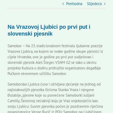
Slovenski dom Zagreb
Prethodna
Slijedeća
Vijeće
Na Vrazovoj Ljubici po prvi put i
slovenski pjesnik
Kontakti
Samobor – Na 23. tradicionalnom festivalu ljubavne poezije
Vrazova Ljubica, na kojem se svake godine okupe pjesnici iz
Novi odmev – naše glasilo
cijele Hrvatske, ove je godine po prvi put sudjelovao i
slovenski pjesnik Aleš Šteger. VSNM GZ se tako u okviru
projekta Kultura u dodiru pridružilo organizatoru događaja
Izdavaštvo
Pučkom otvorenom učilištu Samobor.
Samoborska Ljubica čuva i oživljava sjećanje na jednog od
Korisne informacije
najistaknutijih pjesnika ilirizma Stanka Vraza i njegove
Đulabije, pjesme koje su posvećene Samoborki Julijani
Cantilly, Šenoinoj nećakinji koju je Vraz ovjekovječio kao
svoju Ljubicu. Susret pjesnika počeo je pozdravnim riječima
organizatorice Vesne Burič iz POU Samobor, na Ljubičinom