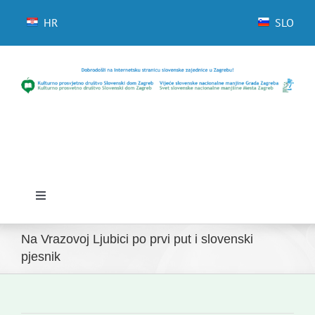
Skip
to
HR
SLO
content
Toggle
Navigation
Početna
Na Vrazovoj Ljubici po prvi put i slovenski
pjesnik
Novosti