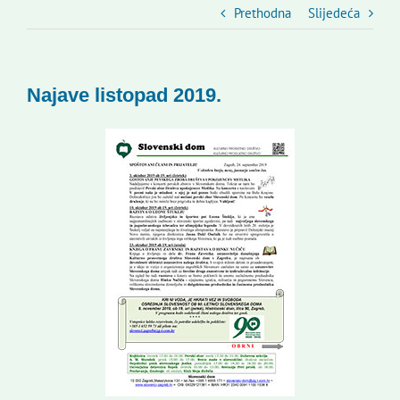
Slovenski dom Zagreb
Prethodna
Slijedeća
Vijeće
Najave listopad 2019.
Kontakti
Novi odmev – naše glasilo
Izdavaštvo
Korisne informacije