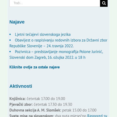
Traži...
Najave
Ljetni tečajevi slovenskoga jezika
Obavijest o raspisivanju redovnih izbora za Državni zbor
Republike Slovenije – 24. travnja 2022.
Pozivnica – predstavljanje monografija Polone Jurinić,
Slovenski dom Zagreb, 16. ožujka 2022. u 18 h
Kliknite ovdje za ostale najave
Aktivnosti
Knjižnica:
četvrtak 17.00 do 19.00
Pjevački zbor:
četvrtak 17.30 do 19.30
Duhovna sekcija A. M. Slomšek:
petak 15.00 do 17.00
Svete mise na slovenskom:
dva puta mjesečno
Raspored sv.