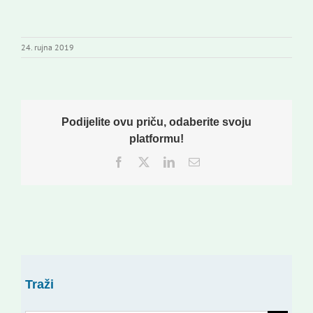
24. rujna 2019
Podijelite ovu priču, odaberite svoju
platformu!
Facebook
Twitter
LinkedIn
Email:
Traži