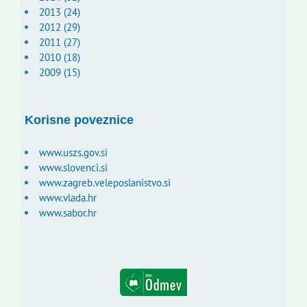
2013 (24)
2012 (29)
2011 (27)
2010 (18)
2009 (15)
Korisne poveznice
www.uszs.gov.si
www.slovenci.si
www.zagreb.veleposlanistvo.si
www.vlada.hr
www.sabor.hr