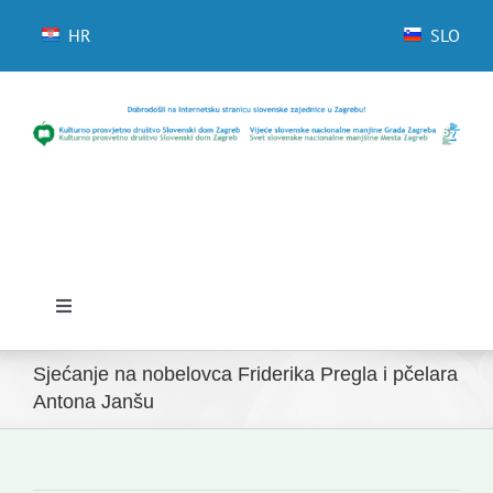
Skip
to
HR
SLO
content
Toggle
Navigation
Početna
Sjećanje na nobelovca Friderika Pregla i pčelara
Antona Janšu
Novosti