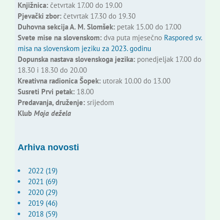
Knjižnica:
četvrtak 17.00 do 19.00
Pjevački zbor:
četvrtak 17.30 do 19.30
Duhovna sekcija A. M. Slomšek:
petak 15.00 do 17.00
Svete mise na slovenskom:
dva puta mjesečno
Raspored sv.
misa na slovenskom jeziku za 2023. godinu
Dopunska nastava slovenskoga jezika:
ponedjeljak 17.00 do
18.30 i 18.30 do 20.00
Kreativna radionica Šopek:
utorak 10.00 do 13.00
Susreti Prvi petak:
18.00
Predavanja, druženje:
srijedom
Klub
Moja dežela
Arhiva novosti
2022 (19)
2021 (69)
2020 (29)
2019 (46)
2018 (59)