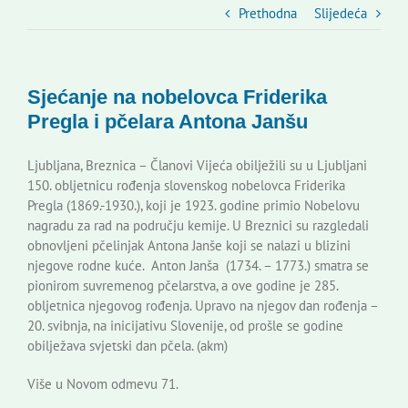
Slovenski dom Zagreb
Prethodna
Slijedeća
Vijeće
Sjećanje na nobelovca Friderika
Pregla i pčelara Antona Janšu
Kontakti
Ljubljana, Breznica – Članovi Vijeća obilježili su u Ljubljani
150. obljetnicu rođenja slovenskog nobelovca Friderika
Novi odmev – naše glasilo
Pregla (1869.-1930.), koji je 1923. godine primio Nobelovu
nagradu za rad na području kemije. U Breznici su razgledali
obnovljeni pčelinjak Antona Janše koji se nalazi u blizini
Izdavaštvo
njegove rodne kuće. Anton Janša (1734. – 1773.) smatra se
pionirom suvremenog pčelarstva, a ove godine je 285.
obljetnica njegovog rođenja. Upravo na njegov dan rođenja –
Korisne informacije
20. svibnja, na inicijativu Slovenije, od prošle se godine
obilježava svjetski dan pčela. (akm)
Više u Novom odmevu 71.