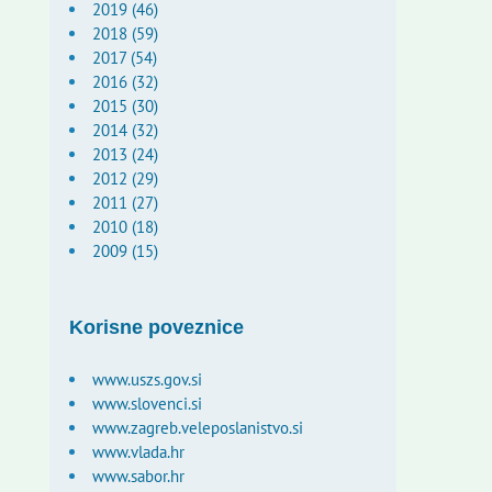
2019 (46)
2018 (59)
2017 (54)
2016 (32)
2015 (30)
2014 (32)
2013 (24)
2012 (29)
2011 (27)
2010 (18)
2009 (15)
Korisne poveznice
www.uszs.gov.si
www.slovenci.si
www.zagreb.veleposlanistvo.si
www.vlada.hr
www.sabor.hr