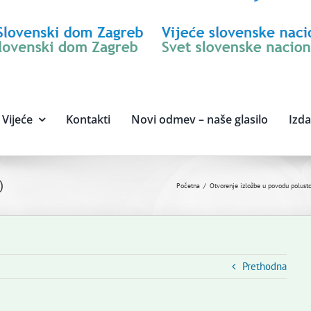
Vijeće
Kontakti
Novi odmev – naše glasilo
Izd
)
Početna
Otvorenje izložbe u povodu polusto
Prethodna