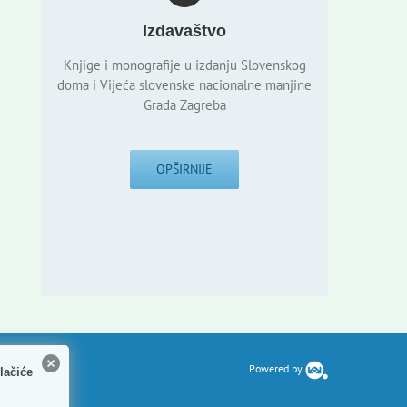
Izdavaštvo
Knjige i monografije u izdanju Slovenskog
doma i Vijeća slovenske nacionalne manjine
Grada Zagreba
OPŠIRNIJE
Powered by
lačiće