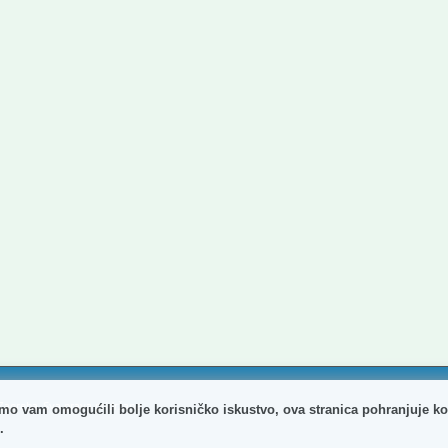
agreba. Sva prava pridržana.
mo vam omogućili bolje korisničko iskustvo, ova stranica pohranjuje ko
.