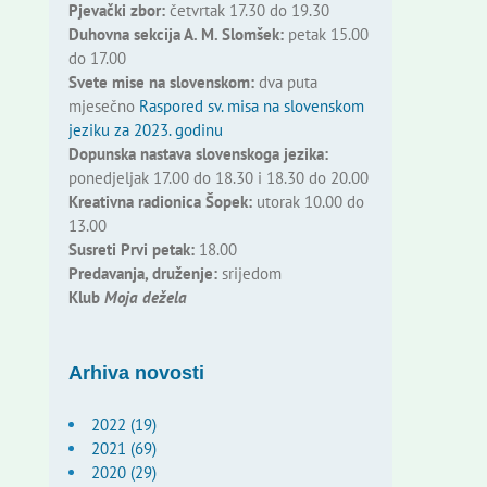
Pjevački zbor:
četvrtak 17.30 do 19.30
Duhovna sekcija A. M. Slomšek:
petak 15.00
do 17.00
Svete mise na slovenskom:
dva puta
mjesečno
Raspored sv. misa na slovenskom
jeziku za 2023. godinu
Dopunska nastava slovenskoga jezika:
ponedjeljak 17.00 do 18.30 i 18.30 do 20.00
Kreativna radionica Šopek:
utorak 10.00 do
13.00
Susreti Prvi petak:
18.00
Predavanja, druženje:
srijedom
Klub
Moja dežela
Arhiva novosti
2022 (19)
2021 (69)
2020 (29)