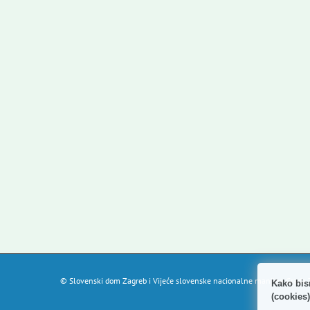
© Slovenski dom Zagreb i Vijeće slovenske nacionalne manjine Grada Z
Kako bis
(cookies)