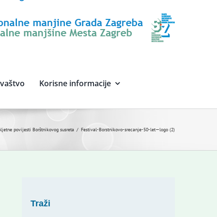
avaštvo
Korisne informacije
ljetne povijesti Borštnikovog susreta
Festival-Borstnikovo-srecanje-50-let—logo (2)
Traži