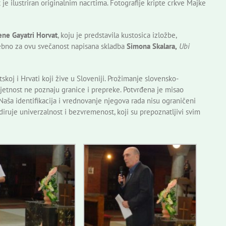
t je ilustriran originalnim nacrtima. Fotografije kripte crkve Majke
ene Gayatri Horvat
, koju je predstavila kustosica izložbe,
ebno za ovu svečanost napisana skladba
Simona Skalara,
Ubi
skoj i Hrvati koji žive u Sloveniji. Prožimanje slovensko-
jetnost ne poznaju granice i prepreke. Potvrđena je misao
»Naša identifikacija i vrednovanje njegova rada nisu ograničeni
iruje univerzalnost i bezvremenost, koji su prepoznatljivi svim