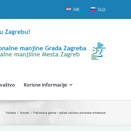
HR
SLO
avaštvo
Korisne informacije
Početna
Novosti
Plečnikova godina – počast velikanu slovenske arhitekture