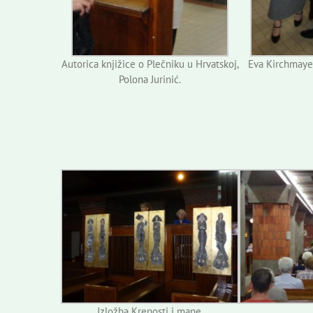
Autorica knjižice o Plečniku u Hrvatskoj,
Eva Kirchmayer
Polona Jurinić.
Izložba Kreposti i mane.