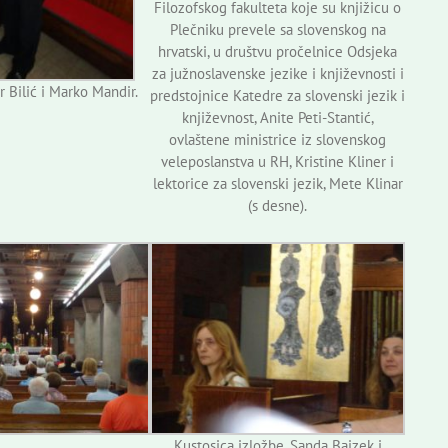
Filozofskog fakulteta koje su knjižicu o
Plečniku prevele sa slovenskog na
hrvatski, u društvu pročelnice Odsjeka
za južnoslavenske jezike i književnosti i
 Bilić i Marko Mandir.
predstojnice Katedre za slovenski jezik i
književnost, Anite Peti-Stantić,
ovlaštene ministrice iz slovenskog
veleposlanstva u RH, Kristine Kliner i
lektorice za slovenski jezik, Mete Klinar
(s desne).
Kustosica izložbe, Sanda Bajzek i