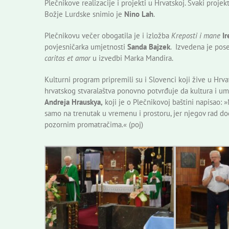
Plečnikove realizacije i projekti u Hrvatskoj. Svaki projek
Božje Lurdske snimio je
Nino Lah
.
Plečnikovu večer obogatila je i izložba
Kreposti i mane
Ir
povjesničarka umjetnosti
Sanda Bajzek
. Izvedena je pos
caritas et amor
u izvedbi Marka Mandira.
Kulturni program pripremili su i Slovenci koji žive u Hrvat
hrvatskog stvaralaštva ponovno potvrđuje da kultura i um
Andreja Hrauskya,
koji je o Plečnikovoj baštini napisao: 
samo na trenutak u vremenu i prostoru, jer njegov rad dod
pozornim promatračima.« (poj)