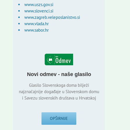
www.uszs.gov.si
www.slovenci.si
www.zagreb.veleposlanistvo.si
www.vlada.hr
www.sabor.hr
Novi odmev - naše glasilo
Glasilo Slovenskoga doma bilježi
najznačajnije događaje u Slovenskom domu
i Savezu slovenskih društava u Hrvatskoj
OPŠIRNIJE