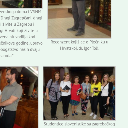
ovenskoga doma i VSNM
“Dragi Zagrepčani, dragi
i živite u Zagrebu i
gi Hrvati koji živite u
rvena nit vodilja kod
Recenzent knjižice o Plečniku u
ečnikove godine, upravo
Hrvatskoj, dr. Igor Toš.
o-bogatstvo naših dvaju
naroda.”
Studentice slovenistike sa zagrebačkog