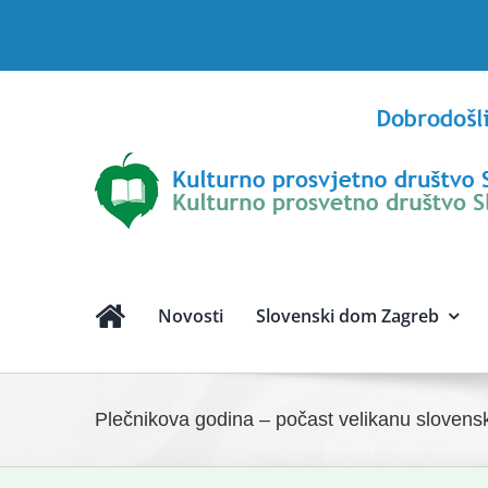
Skip
to
content
Novosti
Slovenski dom Zagreb
Plečnikova godina – počast velikanu slovensk