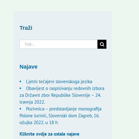
Traži
Traži...
Najave
Ljetni tečajevi slovenskoga jezika
Obavijest o raspisivanju redovnih izbora
za Državni zbor Republike Slovenije – 24.
travnja 2022.
Pozivnica – predstavljanje monografija
Polone Jurinić, Slovenski dom Zagreb, 16.
ožujka 2022. u 18 h
Kliknite ovdje za ostale najave