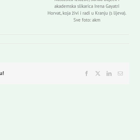
akademska slikarica Irena Gayatri
Horvat, koja živi i radi u Kranju (s lijeva).
Sve foto: akm
u!
Facebook
Twitter
LinkedIn
Email: