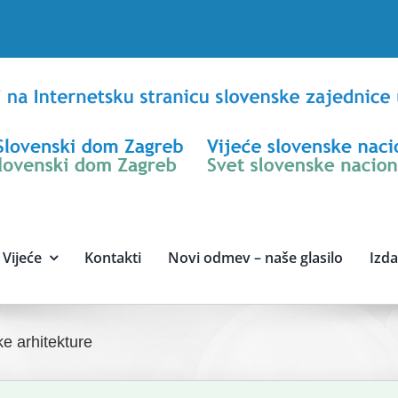
Vijeće
Kontakti
Novi odmev – naše glasilo
Izd
e arhitekture