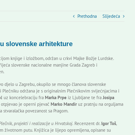
Prethodna
Slijedeća
u slovenske arhitekture
jom knjige i izložbom, održan u crkvi Majke Božje Lurdske.
Vijeća slovenske nacionalne manjine Grada Zagreb i
en.
ovo djelo u Zagrebu, okupilo se mnogo članova slovenske
 Plečniku održana je s originalnim Plečnikovim svijećnjacima i
ić
uz koncelebraciju fra
Marka Prpe
iz Ljubljane te fra
Josipa
otpjevao je operni pjevač
Marko Mandir
uz pratnju na orguljama
va stvaralačka povezanost sa Pragom.
Plečnik, projekti i realizacije u Hrvatskoj.
Recenzent dr.
Igor Toš
,
 životnom putu. Knjižica je lijepo opremljena, opisane su