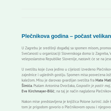
Plečnikova godina – počast velikan
U Zagrebu je središnji događaj sa spomen misom, promoci
Svečanosti u organizaciji Slovenskoga doma iz Zagreba, 
veleposlanstva Republike Slovenije, nastavit će se na jes
U svetištu koje čuva jedino u cijelosti izvedeno Plečnik
zajednice i uglednih gostiju. Spomen misa posvećena Joži
kaležom. Misu je darovao gvardijan svetišta fra
Mate Mat
Šimića
. Psalam Antonina Dvoržaka,
Gospodin je pastir moj,
Eve Kirchmayer-Bilić
; na taj je način naglašena Plečniko
Nakon mise predstavljena je knjižica Polone Jurinić:
Jože 
tom je prigodom govorio o Plečnikovom opusu i njegovom