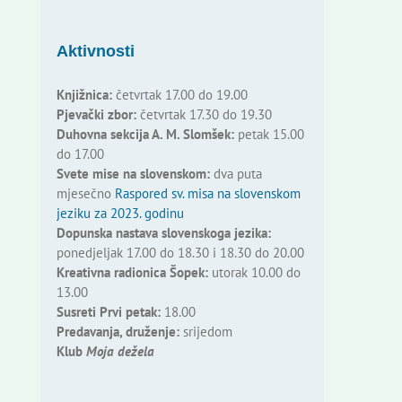
Aktivnosti
Knjižnica:
četvrtak 17.00 do 19.00
Pjevački zbor:
četvrtak 17.30 do 19.30
Duhovna sekcija A. M. Slomšek:
petak 15.00
do 17.00
Svete mise na slovenskom:
dva puta
mjesečno
Raspored sv. misa na slovenskom
jeziku za 2023. godinu
Dopunska nastava slovenskoga jezika:
ponedjeljak 17.00 do 18.30 i 18.30 do 20.00
Kreativna radionica Šopek:
utorak 10.00 do
13.00
Susreti Prvi petak:
18.00
Predavanja, druženje:
srijedom
Klub
Moja dežela