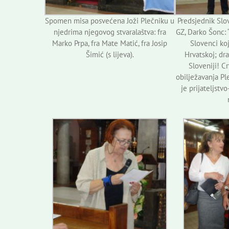
Spomen misa posvećena Joži Plečniku u
Predsjednik Sl
njedrima njegovog stvaralaštva: fra
GZ, Darko Šonc: 
Marko Prpa, fra Mate Matić, fra Josip
Slovenci koj
Šimić (s lijeva).
Hrvatskoj; dra
Sloveniji! C
obilježavanja Pl
je prijateljstv