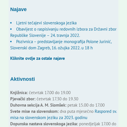
Najave
Ljetni tečajevi slovenskoga jezika
Obavijest o raspisivanju redovnih izbora za Državni zbor
Republike Slovenije – 24. travnja 2022.
Pozivnica – predstavljanje monografija Polone Jurinić,
Slovenski dom Zagreb, 16. ožujka 2022. u 18 h
Kliknite ovdje za ostale najave
Aktivnosti
Knjižnica:
četvrtak 17.00 do 19.00
Pjevački zbor:
četvrtak 17.30 do 19.30
Duhovna sekcija A. M. Slomšek:
petak 15.00 do 17.00
Svete mise na slovenskom:
dva puta mjesečno
Raspored sv.
misa na slovenskom jeziku za 2023. godinu
Dopunska nastava slovenskoga jezika:
ponedjeljak 17.00 do