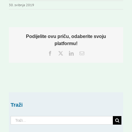
30. svibnja 2019
Podijelite ovu priču, odaberite svoju
platformu!
Facebook
Twitter
LinkedIn
Email:
Traži
Traži...