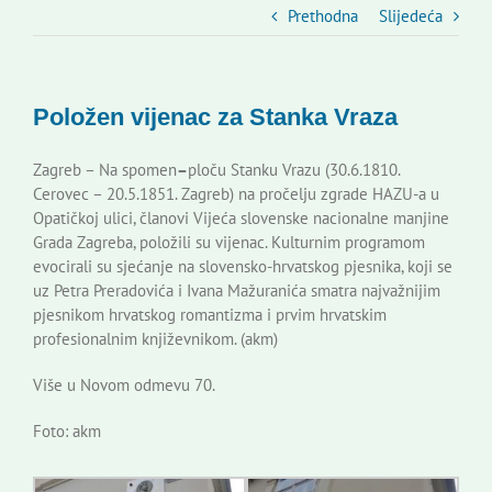
Slovenski dom Zagreb
Prethodna
Slijedeća
Vijeće
Položen vijenac za Stanka Vraza
Kontakti
Zagreb – Na spomen
–
ploču Stanku Vrazu (30.6.1810.
Cerovec – 20.5.1851. Zagreb) na pročelju zgrade HAZU-a u
Opatičkoj ulici, članovi Vijeća slovenske nacionalne manjine
Novi odmev – naše glasilo
Grada Zagreba, položili su vijenac. Kulturnim programom
evocirali su sjećanje na slovensko-hrvatskog pjesnika, koji se
uz Petra Preradovića i Ivana Mažuranića smatra najvažnijim
Izdavaštvo
pjesnikom hrvatskog romantizma i prvim hrvatskim
profesionalnim književnikom. (akm)
Korisne informacije
Više u Novom odmevu 70.
Foto: akm