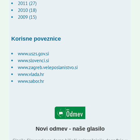
2011 (27)
2010 (18)
2009 (15)
Korisne poveznice
www.uszs.gov.si
www.slovenci.si
www.zagreb.veleposlanistvo.si
www.vlada.hr
www.sabor.hr
Novi odmev - naše glasilo