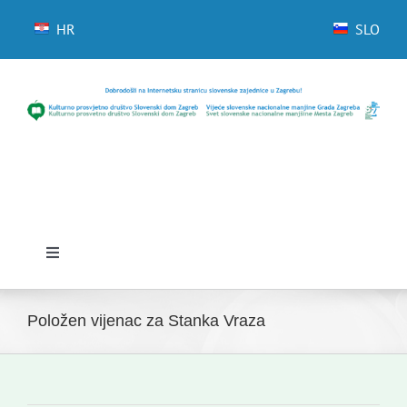
Skip
to
HR
SLO
content
Toggle
Navigation
Početna
Položen vijenac za Stanka Vraza
Novosti