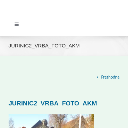
Toggle
Navigation
Početna
JURINIC2_VRBA_FOTO_AKM
Novosti
Slovenski dom Zagreb
Prethodna
Vijeće
JURINIC2_VRBA_FOTO_AKM
Kontakti