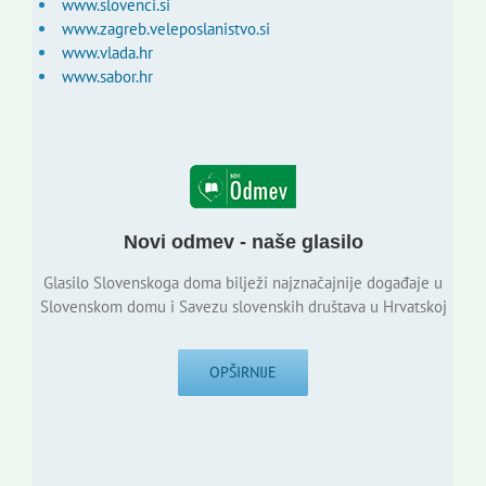
www.slovenci.si
www.zagreb.veleposlanistvo.si
www.vlada.hr
www.sabor.hr
Novi odmev - naše glasilo
Glasilo Slovenskoga doma bilježi najznačajnije događaje u
Slovenskom domu i Savezu slovenskih društava u Hrvatskoj
OPŠIRNIJE