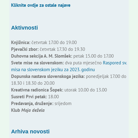
Kliknite ovdje za ostale najave
Aktivnosti
Knjižnica:
četvrtak 17.00 do 19.00
Pjevački zbor:
četvrtak 17.30 do 19.30
Duhovna sekcija A. M. Slomšek:
petak 15.00 do 17.00
Svete mise na slovenskom:
dva puta mjesečno
Raspored sv.
misa na slovenskom jeziku za 2023. godinu
Dopunska nastava slovenskoga jezika:
ponedjeljak 17.00 do
18.30 i 18.30 do 20.00
Kreativna radionica Šopek:
utorak 10.00 do 13.00
Susreti Prvi petak:
18.00
Predavanja, druženje:
srijedom
Klub
Moja dežela
Arhiva novosti