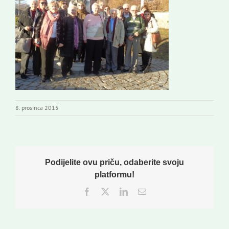
Novi odmev – naše glasilo
Izdavaštvo
Korisne informacije
8. prosinca 2015
Podijelite ovu priču, odaberite svoju
platformu!
Facebook
Twitter
LinkedIn
Email: