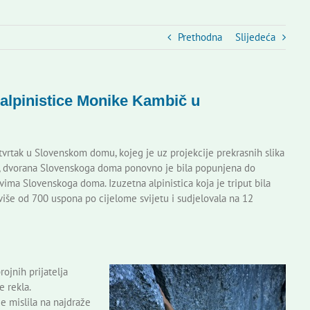
Prethodna
Slijedeća
alpinistice Monike Kambič u
tvrtak u Slovenskom domu, kojeg je uz projekcije prekrasnih slika
č, dvorana Slovenskoga doma ponovno je bila popunjena do
vima Slovenskoga doma. Izuzetna alpinistica koja je triput bila
više od 700 uspona po cijelome svijetu i sudjelovala na 12
ojnih prijatelja
e rekla.
je mislila na najdraže