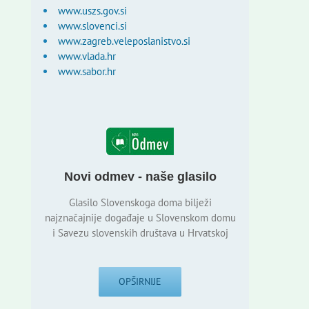
www.uszs.gov.si
www.slovenci.si
www.zagreb.veleposlanistvo.si
www.vlada.hr
www.sabor.hr
Novi odmev - naše glasilo
Glasilo Slovenskoga doma bilježi
najznačajnije događaje u Slovenskom domu
i Savezu slovenskih društava u Hrvatskoj
OPŠIRNIJE