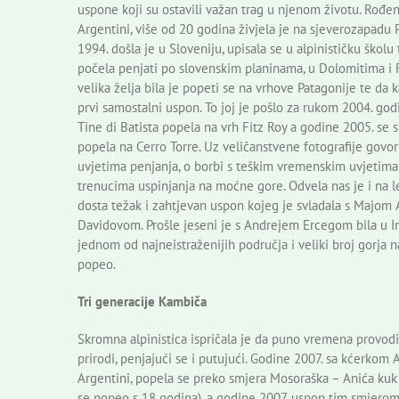
uspone koji su ostavili važan trag u njenom životu. Rođe
Argentini, više od 20 godina živjela je na sjeverozapadu 
1994. došla je u Sloveniju, upisala se u alpinističku školu
počela penjati po slovenskim planinama, u Dolomitima i 
velika želja bila je popeti se na vrhove Patagonije te da 
prvi samostalni uspon. To joj je pošlo za rukom 2004. god
Tine di Batista popela na vrh Fitz Roy a godine 2005. se
popela na Cerro Torre. Uz veličanstvene fotografije govor
uvjetima penjanja, o borbi s teškim vremenskim uvjetima
trenucima uspinjanja na moćne gore. Odvela nas je i na le
dosta težak i zahtjevan uspon kojeg je svladala s Majom 
Davidovom. Prošle jeseni je s Andrejem Ercegom bila u Ind
jednom od najneistraženijih područja i veliki broj gorja na
popeo.
Tri generacije Kambiča
Skromna alpinistica ispričala je da puno vremena provodi
prirodi, penjajući se i putujući. Godine 2007. sa kćerkom 
Argentini, popela se preko smjera Mosoraška – Anića kuk u 
se popeo s 18 godina), a godine 2007. uspon tim smjerom 