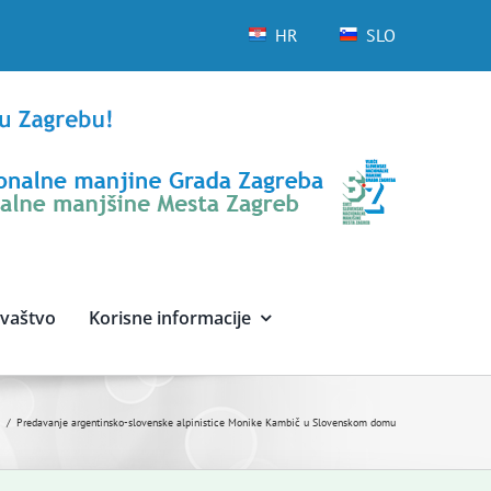
HR
SLO
avaštvo
Korisne informacije
i
Predavanje argentinsko-slovenske alpinistice Monike Kambič u Slovenskom domu