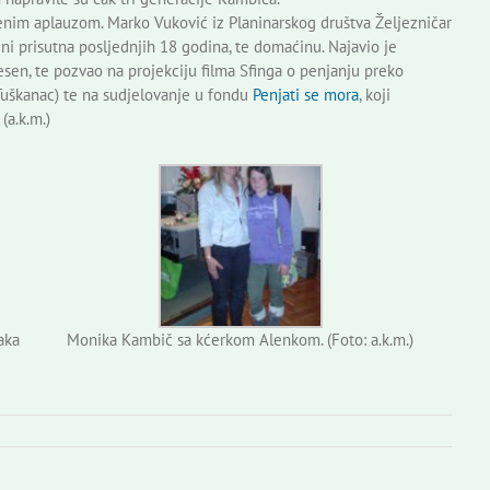
renim aplauzom. Marko Vuković iz Planinarskog društva Željezničar
ceni prisutna posljednjih 18 godina, te domaćinu. Najavio je
sen, te pozvao na projekciju filma Sfinga o penjanju preko
 Tuškanac) te na sudjelovanje u fondu
Penjati se mora
, koji
(a.k.m.)
aka
Monika Kambič sa kćerkom Alenkom. (Foto: a.k.m.)