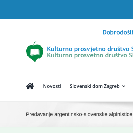
Skip
to
content
Novosti
Slovenski dom Zagreb
Predavanje argentinsko-slovenske alpinist