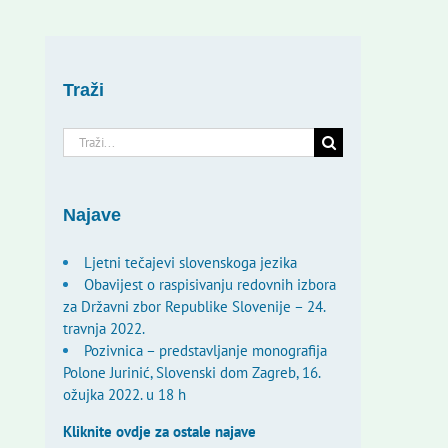
Traži
Traži...
Najave
Ljetni tečajevi slovenskoga jezika
Obavijest o raspisivanju redovnih izbora
za Državni zbor Republike Slovenije – 24.
travnja 2022.
Pozivnica – predstavljanje monografija
Polone Jurinić, Slovenski dom Zagreb, 16.
ožujka 2022. u 18 h
Kliknite ovdje za ostale najave