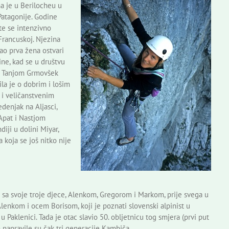
na je u Berilocheu u
Patagonije. Godine
 te se intenzivno
Francuskoj. Njezina
kao prva žena ostvari
ine, kad se u društvu
 s Tanjom Grmovšek
ila je o dobrim i lošim
 i veličanstvenim
denjak na Aljasci,
Apat i Nastjom
iji u dolini Miyar,
 koja se još nitko nije
 sa svoje troje djece, Alenkom, Gregorom i Markom, prije svega u
Alenkom i ocem Borisom, koji je poznati slovenski alpinist u
Paklenici. Tada je otac slavio 50. obljetnicu tog smjera (prvi put
napravile su čak tri generacije Kambiča.