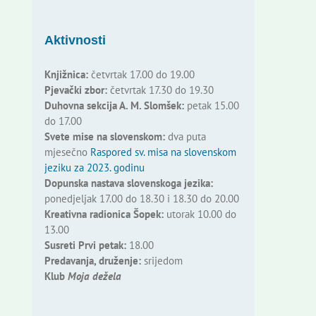
Aktivnosti
Knjižnica:
četvrtak 17.00 do 19.00
Pjevački zbor:
četvrtak 17.30 do 19.30
Duhovna sekcija A. M. Slomšek:
petak 15.00
do 17.00
Svete mise na slovenskom:
dva puta
mjesečno
Raspored sv. misa na slovenskom
jeziku za 2023. godinu
Dopunska nastava slovenskoga jezika:
ponedjeljak 17.00 do 18.30 i 18.30 do 20.00
Kreativna radionica Šopek:
utorak 10.00 do
13.00
Susreti Prvi petak:
18.00
Predavanja, druženje:
srijedom
Klub
Moja dežela