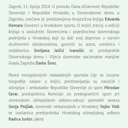
Zagreb, 11. lipnja 2014. U povodu Dana državnosti Republike
Slovenije i Republike Hrvatske, u Slovenskome domu u
Zagrebu, svečano je predstavljena dvojezična knjiga
Eduarda
Hemara
Slovenci u hrvatskom sportu. O knjizi, trećoj u ediciji
knjiga o zaslužnim Slovencima i pojedincima slovenskoga
podrijetla u Hrvatskoj, koji su dali svoj doprinos u raznim
društvenim djelatnostima, govorili su autor, urednica i
redaktorica
Smiljana Jelčić Ivanošić
, te predsjednik
Slovenskoga doma i Vijeća slovenske nacionalne manjine
Grada Zagreba
Darko Šonc
.
Pored mnogobrojnih nekadašnjih sportaša čije se iscrpne
biografije nalaze u knjizi, predstavljanju su nazočili i
olimpijac i ambasador Republike Slovenije za sport
Miroslav
Cerar
, predsjednica Komisije za prekogranični sport pri
slovenskom olimpijskom odboru-udruzi sportskih saveza
Sonja Poljšak
, slovenski veleposlanik u Hrvatskoj
Vojko Volk
te izaslanica predsjednika Hrvatskog olimpijskog odbora
Radica Jurkin
. (akm)