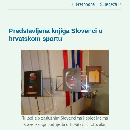
Slovenski dom Zagreb
Prethodna
Slijedeća
Vijeće
Predstavljena knjiga Slovenci u
hrvatskom sportu
Kontakti
Novi odmev – naše glasilo
Izdavaštvo
Korisne informacije
Trilogija o zaslužnim Slovencima i pojedincima
slovenskoga podrijetla u Hrvatskoj. Foto: akm