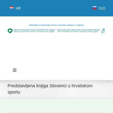
Skip
to
HR
SLO
content
Toggle
Navigation
Početna
Predstavljena knjiga Slovenci u hrvatskom
sportu
Novosti