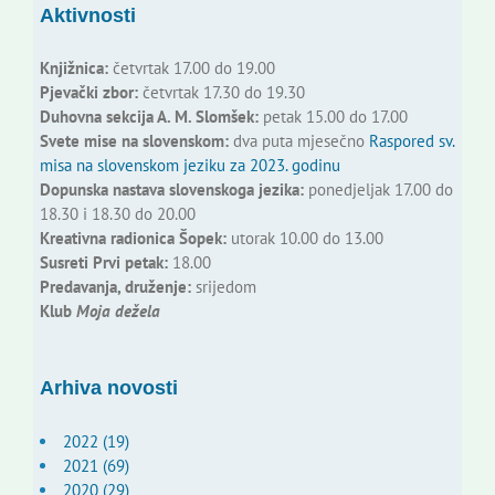
Aktivnosti
Knjižnica:
četvrtak 17.00 do 19.00
Pjevački zbor:
četvrtak 17.30 do 19.30
Duhovna sekcija A. M. Slomšek:
petak 15.00 do 17.00
Svete mise na slovenskom:
dva puta mjesečno
Raspored sv.
misa na slovenskom jeziku za 2023. godinu
Dopunska nastava slovenskoga jezika:
ponedjeljak 17.00 do
18.30 i 18.30 do 20.00
Kreativna radionica Šopek:
utorak 10.00 do 13.00
Susreti Prvi petak:
18.00
Predavanja, druženje:
srijedom
Klub
Moja dežela
Arhiva novosti
2022 (19)
2021 (69)
2020 (29)