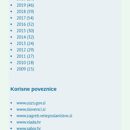
2019 (46)
2018 (59)
2017 (54)
2016 (32)
2015 (30)
2014 (32)
2013 (24)
2012 (29)
2011 (27)
2010 (18)
2009 (15)
Korisne poveznice
www.uszs.gov.si
www.slovenci.si
www.zagreb.veleposlanistvo.si
www.vlada.hr
www.sabor.hr