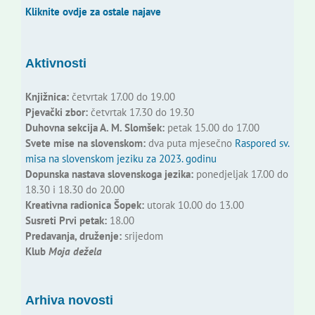
Kliknite ovdje za ostale najave
Aktivnosti
Knjižnica:
četvrtak 17.00 do 19.00
Pjevački zbor:
četvrtak 17.30 do 19.30
Duhovna sekcija A. M. Slomšek:
petak 15.00 do 17.00
Svete mise na slovenskom:
dva puta mjesečno
Raspored sv.
misa na slovenskom jeziku za 2023. godinu
Dopunska nastava slovenskoga jezika:
ponedjeljak 17.00 do
18.30 i 18.30 do 20.00
Kreativna radionica Šopek:
utorak 10.00 do 13.00
Susreti Prvi petak:
18.00
Predavanja, druženje:
srijedom
Klub
Moja dežela
Arhiva novosti