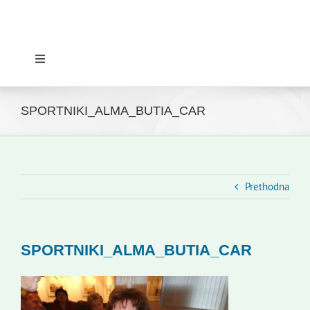
Toggle
Navigation
Početna
SPORTNIKI_ALMA_BUTIA_CAR
Novosti
Slovenski dom Zagreb
Prethodna
Vijeće
SPORTNIKI_ALMA_BUTIA_CAR
Kontakti