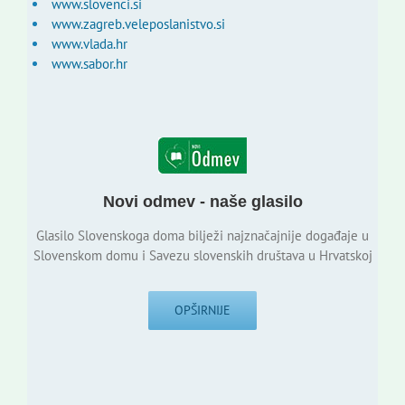
www.slovenci.si
www.zagreb.veleposlanistvo.si
www.vlada.hr
www.sabor.hr
Novi odmev - naše glasilo
Glasilo Slovenskoga doma bilježi najznačajnije događaje u
Slovenskom domu i Savezu slovenskih društava u Hrvatskoj
OPŠIRNIJE