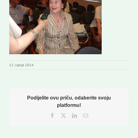
Novi odmev – naše glasilo
Izdavaštvo
Korisne informacije
12. lipnja 2014
Podijelite ovu priču, odaberite svoju
platformu!
Facebook
Twitter
LinkedIn
Email: