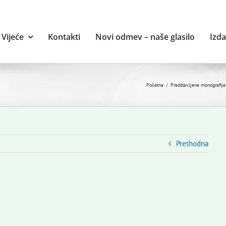
Vijeće
Kontakti
Novi odmev – naše glasilo
Izd
Početna
Predstavljene monografije
Prethodna