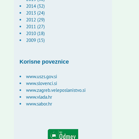
2014 (32)
2013 (24)
2012 (29)
2011 (27)
2010 (18)
2009 (15)
Korisne poveznice
www.uszs.gov.si
www.slovenci.si
www.zagreb.veleposlanistvo.si
www.vlada.hr
www.sabor.hr