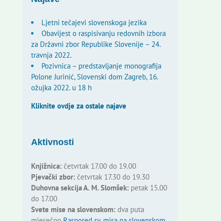
Ljetni tečajevi slovenskoga jezika
Obavijest o raspisivanju redovnih izbora
za Državni zbor Republike Slovenije – 24.
travnja 2022.
Pozivnica – predstavljanje monografija
Polone Jurinić, Slovenski dom Zagreb, 16.
ožujka 2022. u 18 h
Kliknite ovdje za ostale najave
Aktivnosti
Knjižnica:
četvrtak 17.00 do 19.00
Pjevački zbor:
četvrtak 17.30 do 19.30
Duhovna sekcija A. M. Slomšek:
petak 15.00
do 17.00
Svete mise na slovenskom:
dva puta
mjesečno
Raspored sv. misa na slovenskom