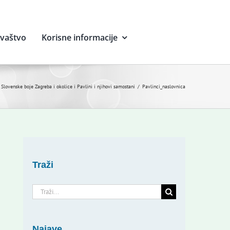
avaštvo
Korisne informacije
 Slovenske boje Zagreba i okolice i Pavlini i njihovi samostani
Pavlinci_naslovnica
Traži
Traži...
Najave