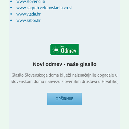
www.slovenci.si
www.zagreb.veleposlanistvo.si
www.vlada.hr
www.sabor.hr
Novi odmev - naše glasilo
Glasilo Slovenskoga doma bilježi najznačajnije događaje u
Slovenskom domu i Savezu slovenskih društava u Hrvatskoj
OPŠIRNIJE