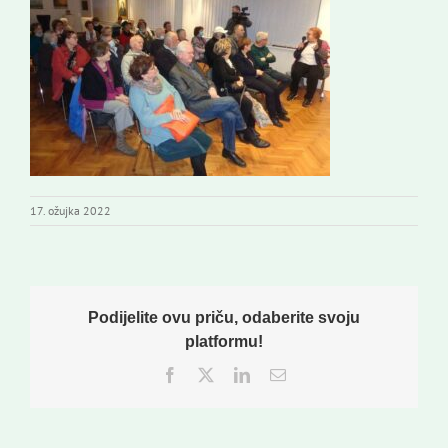
Novi odmev – naše glasilo
Izdavaštvo
Korisne informacije
17. ožujka 2022
Podijelite ovu priču, odaberite svoju
platformu!
Facebook
Twitter
LinkedIn
Email: