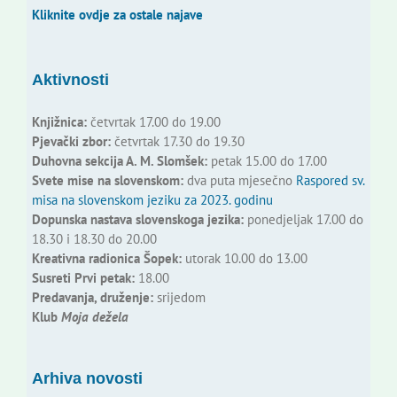
Kliknite ovdje za ostale najave
Aktivnosti
Knjižnica:
četvrtak 17.00 do 19.00
Pjevački zbor:
četvrtak 17.30 do 19.30
Duhovna sekcija A. M. Slomšek:
petak 15.00 do 17.00
Svete mise na slovenskom:
dva puta mjesečno
Raspored sv.
misa na slovenskom jeziku za 2023. godinu
Dopunska nastava slovenskoga jezika:
ponedjeljak 17.00 do
18.30 i 18.30 do 20.00
Kreativna radionica Šopek:
utorak 10.00 do 13.00
Susreti Prvi petak:
18.00
Predavanja, druženje:
srijedom
Klub
Moja dežela
Arhiva novosti