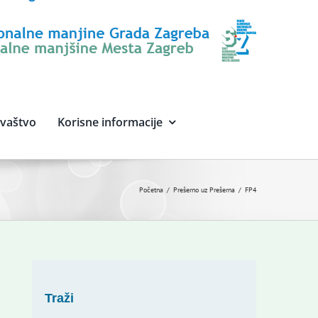
avaštvo
Korisne informacije
Početna
Prešerno uz Prešerna
FP4
Traži