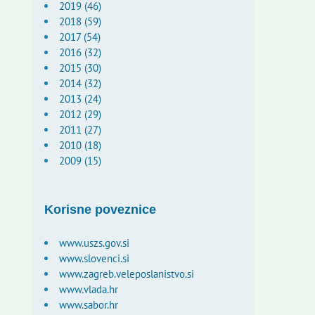
2019 (46)
2018 (59)
2017 (54)
2016 (32)
2015 (30)
2014 (32)
2013 (24)
2012 (29)
2011 (27)
2010 (18)
2009 (15)
Korisne poveznice
www.uszs.gov.si
www.slovenci.si
www.zagreb.veleposlanistvo.si
www.vlada.hr
www.sabor.hr