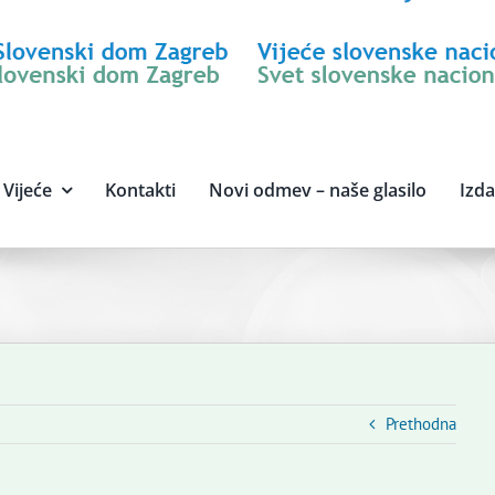
Vijeće
Kontakti
Novi odmev – naše glasilo
Izd
Prethodna