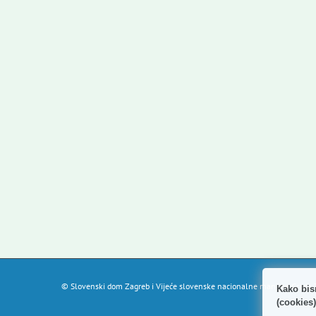
© Slovenski dom Zagreb i Vijeće slovenske nacionalne manjine Grada Z
Kako bis
(cookies)