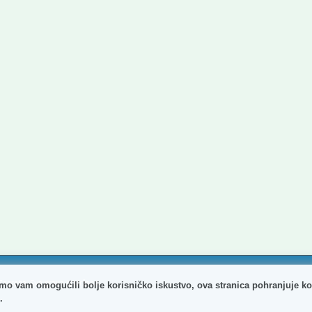
agreba. Sva prava pridržana.
mo vam omogućili bolje korisničko iskustvo, ova stranica pohranjuje ko
.