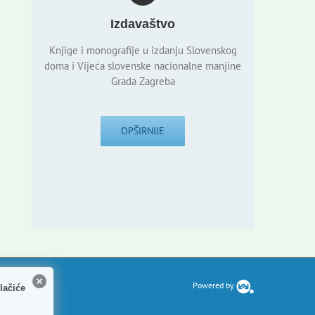
Izdavaštvo
Knjige i monografije u izdanju Slovenskog
doma i Vijeća slovenske nacionalne manjine
Grada Zagreba
OPŠIRNIJE
Powered by
lačiće