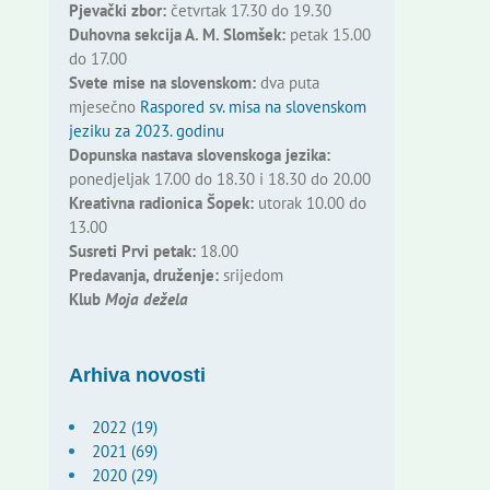
Pjevački zbor:
četvrtak 17.30 do 19.30
Duhovna sekcija A. M. Slomšek:
petak 15.00
do 17.00
Svete mise na slovenskom:
dva puta
mjesečno
Raspored sv. misa na slovenskom
jeziku za 2023. godinu
Dopunska nastava slovenskoga jezika:
ponedjeljak 17.00 do 18.30 i 18.30 do 20.00
Kreativna radionica Šopek:
utorak 10.00 do
13.00
Susreti Prvi petak:
18.00
Predavanja, druženje:
srijedom
Klub
Moja dežela
Arhiva novosti
2022 (19)
2021 (69)
2020 (29)