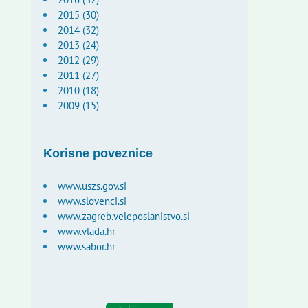
2015 (30)
2014 (32)
2013 (24)
2012 (29)
2011 (27)
2010 (18)
2009 (15)
Korisne poveznice
www.uszs.gov.si
www.slovenci.si
www.zagreb.veleposlanistvo.si
www.vlada.hr
www.sabor.hr