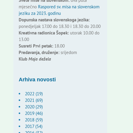
Svete mise na slovenskom:
dva puta
mjesečno
Raspored sv. misa na slovenskom
jeziku za 2023. godinu
Dopunska nastava slovenskoga jezika:
ponedjeljak 17.00 do 18.30 i 18.30 do 20.00
Kreativna radionica Šopek:
utorak 10.00 do
13.00
Susreti Prvi petak:
18.00
Predavanja, druženje:
srijedom
Klub
Moja dežela
Arhiva novosti
2022 (19)
2021 (69)
2020 (29)
2019 (46)
2018 (59)
2017 (54)
2016 (32)