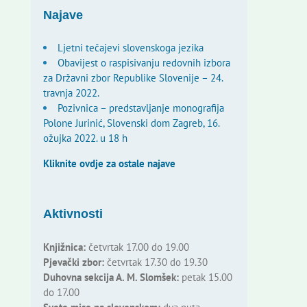
Najave
Ljetni tečajevi slovenskoga jezika
Obavijest o raspisivanju redovnih izbora
za Državni zbor Republike Slovenije – 24.
travnja 2022.
Pozivnica – predstavljanje monografija
Polone Jurinić, Slovenski dom Zagreb, 16.
ožujka 2022. u 18 h
Kliknite ovdje za ostale najave
Aktivnosti
Knjižnica:
četvrtak 17.00 do 19.00
Pjevački zbor:
četvrtak 17.30 do 19.30
Duhovna sekcija A. M. Slomšek:
petak 15.00
do 17.00