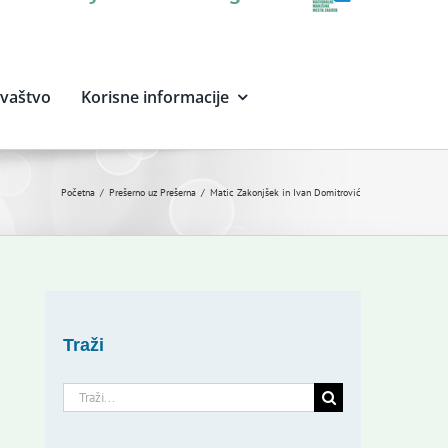
avaštvo
Korisne informacije
Početna
Prešerno uz Prešerna
Matic Zakonjšek in Ivan Domitrović
Traži
Traži...