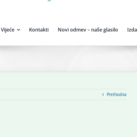
Vijeće
Kontakti
Novi odmev – naše glasilo
Izd
Prethodna