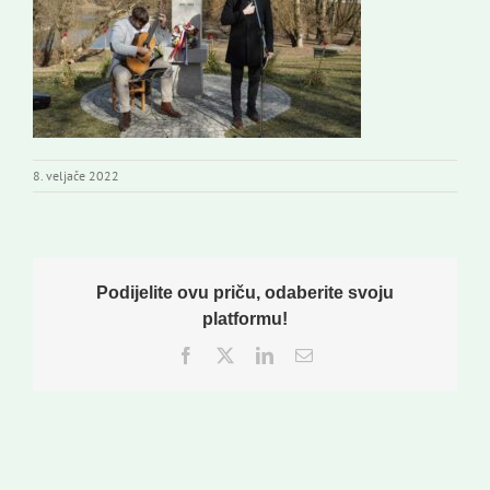
Izdavaštvo
Korisne informacije
8. veljače 2022
Podijelite ovu priču, odaberite svoju
platformu!
Facebook
Twitter
LinkedIn
Email: