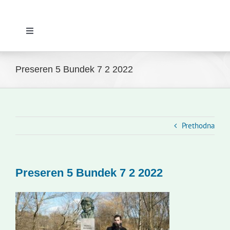
Toggle
Navigation
Početna
Preseren 5 Bundek 7 2 2022
Novosti
Slovenski dom Zagreb
Prethodna
Vijeće
Preseren 5 Bundek 7 2 2022
Kontakti
Novi odmev – naše glasilo