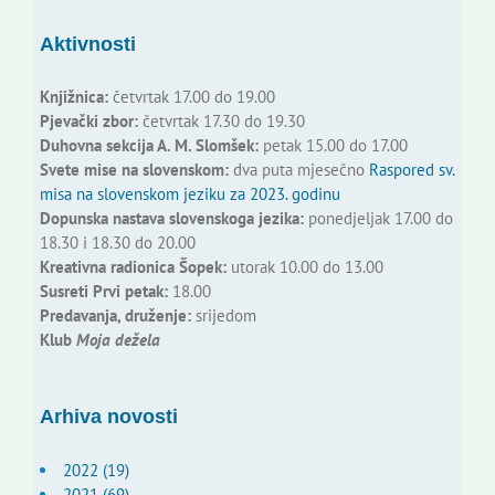
Aktivnosti
Knjižnica:
četvrtak 17.00 do 19.00
Pjevački zbor:
četvrtak 17.30 do 19.30
Duhovna sekcija A. M. Slomšek:
petak 15.00 do 17.00
Svete mise na slovenskom:
dva puta mjesečno
Raspored sv.
misa na slovenskom jeziku za 2023. godinu
Dopunska nastava slovenskoga jezika:
ponedjeljak 17.00 do
18.30 i 18.30 do 20.00
Kreativna radionica Šopek:
utorak 10.00 do 13.00
Susreti Prvi petak:
18.00
Predavanja, druženje:
srijedom
Klub
Moja dežela
Arhiva novosti
2022 (19)
2021 (69)