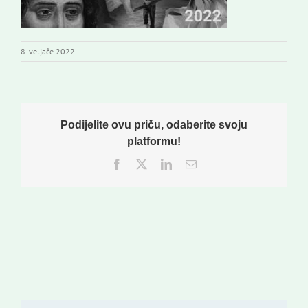
Izdavaštvo
8. veljače 2022
Korisne informacije
Podijelite ovu priču, odaberite svoju
platformu!
Facebook
Twitter
LinkedIn
Email: