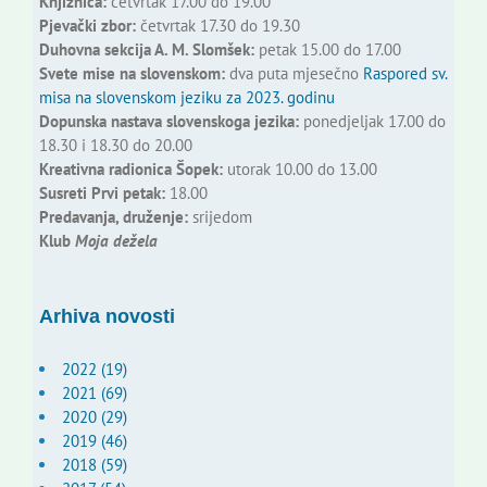
Knjižnica:
četvrtak 17.00 do 19.00
Pjevački zbor:
četvrtak 17.30 do 19.30
Duhovna sekcija A. M. Slomšek:
petak 15.00 do 17.00
Svete mise na slovenskom:
dva puta mjesečno
Raspored sv.
misa na slovenskom jeziku za 2023. godinu
Dopunska nastava slovenskoga jezika:
ponedjeljak 17.00 do
18.30 i 18.30 do 20.00
Kreativna radionica Šopek:
utorak 10.00 do 13.00
Susreti Prvi petak:
18.00
Predavanja, druženje:
srijedom
Klub
Moja dežela
Arhiva novosti
2022 (19)
2021 (69)
2020 (29)
2019 (46)
2018 (59)