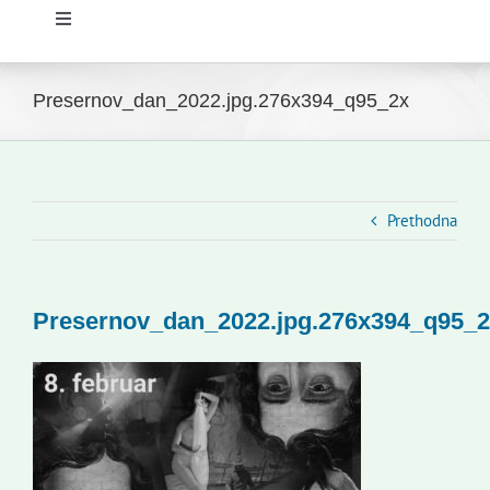
Toggle
Navigation
Početna
Presernov_dan_2022.jpg.276x394_q95_2x
Novosti
Slovenski dom Zagreb
Prethodna
Vijeće
Presernov_dan_2022.jpg.276x394_q95_
Kontakti
Novi odmev – naše glasilo