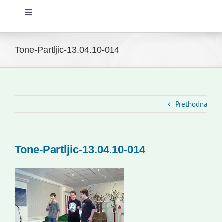
Toggle
Navigation
Početna
Tone-Partljic-13.04.10-014
Novosti
Slovenski dom Zagreb
Prethodna
Vijeće
Tone-Partljic-13.04.10-014
Kontakti
Novi odmev – naše glasilo