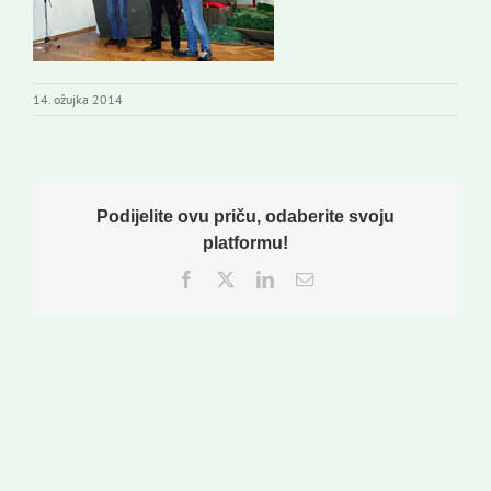
Izdavaštvo
Korisne informacije
14. ožujka 2014
Podijelite ovu priču, odaberite svoju
platformu!
Facebook
Twitter
LinkedIn
Email: