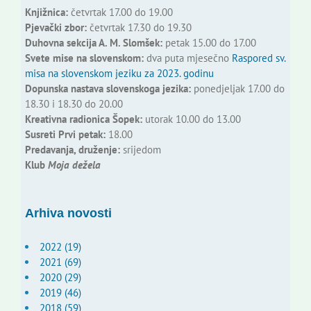
Knjižnica:
četvrtak 17.00 do 19.00
Pjevački zbor:
četvrtak 17.30 do 19.30
Duhovna sekcija A. M. Slomšek:
petak 15.00 do 17.00
Svete mise na slovenskom:
dva puta mjesečno
Raspored sv.
misa na slovenskom jeziku za 2023. godinu
Dopunska nastava slovenskoga jezika:
ponedjeljak 17.00 do
18.30 i 18.30 do 20.00
Kreativna radionica Šopek:
utorak 10.00 do 13.00
Susreti Prvi petak:
18.00
Predavanja, druženje:
srijedom
Klub
Moja dežela
Arhiva novosti
2022 (19)
2021 (69)
2020 (29)
2019 (46)
2018 (59)