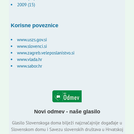
2009 (15)
Korisne poveznice
www.uszs.gov.si
www.slovenci.si
www.zagreb.veleposlanistvo.si
www.vlada.hr
www.sabor.hr
Novi odmev - naše glasilo
Glasilo Slovenskoga doma bilježi najznačajnije događaje u
Slovenskom domu i Savezu slovenskih društava u Hrvatskoj