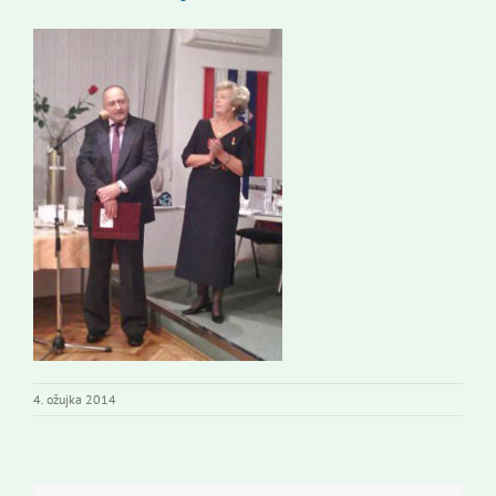
Kontakti
Novi odmev – naše glasilo
Izdavaštvo
Korisne informacije
4. ožujka 2014