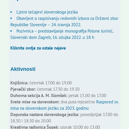
Ljetni tečajevi slovenskoga jezika
Obavijest o raspisivanju redovnih izbora za Državni zbor
Republike Slovenije – 24. travnja 2022.
Pozivnica – predstavljanje monografija Polone Jurinić,
Slovenski dom Zagreb, 16. ožujka 2022. u 18 h
Kliknite ovdje za ostale najave
Aktivnosti
Knjižnica:
četvrtak 17.00 do 19.00
Pjevački zbor:
četvrtak 17.30 do 19.30
Duhovna sekcija A. M. Slomšek:
petak 15.00 do 17.00
Svete mise na slovenskom:
dva puta mjesečno
Raspored sv.
misa na slovenskom jeziku za 2023. godinu
Dopunska nastava slovenskoga jezika:
ponedjeljak 17.00 do
18.30 i 18.30 do 20.00
Kreativna radionica Šopek:
utorak 10.00 do 13.00