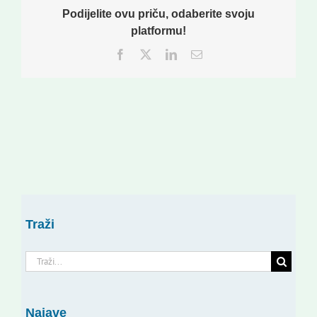
Podijelite ovu priču, odaberite svoju
platformu!
Facebook
Twitter
LinkedIn
Email:
Traži
Traži...
Najave