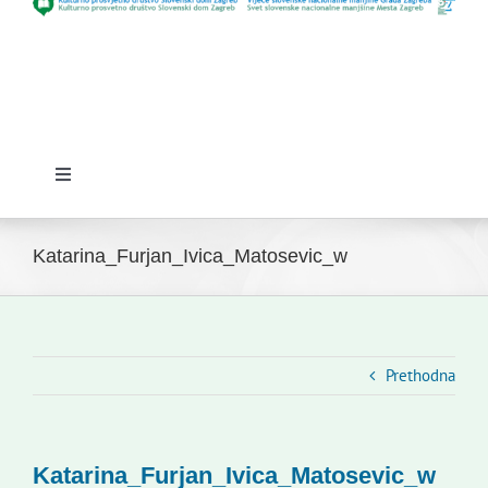
Toggle
Navigation
Početna
Katarina_Furjan_Ivica_Matosevic_w
Novosti
Slovenski dom Zagreb
Prethodna
Vijeće
Katarina_Furjan_Ivica_Matosevic_w