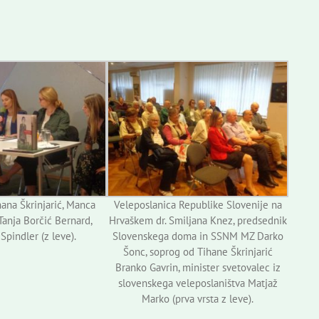
ihana Škrinjarić, Manca
Veleposlanica Republike Slovenije na
Tanja Borčić Bernard,
Hrvaškem dr. Smiljana Knez, predsednik
Spindler (z leve).
Slovenskega doma in SSNM MZ Darko
Šonc, soprog od Tihane Škrinjarić
Branko Gavrin, minister svetovalec iz
slovenskega veleposlaništva Matjaž
Marko (prva vrsta z leve).