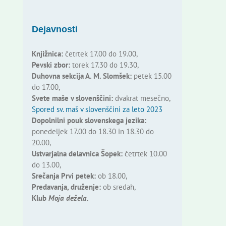
Dejavnosti
Knjižnica:
četrtek 17.00 do 19.00,
Pevski zbor:
torek 17.30 do 19.30,
Duhovna sekcija A. M. Slomšek:
petek 15.00
do 17.00,
Svete maše v slovenščini:
dvakrat mesečno,
Spored sv. maš v slovenščini za leto 2023
Dopolnilni pouk slovenskega jezika:
ponedeljek 17.00 do 18.30 in 18.30 do
20.00,
Ustvarjalna delavnica Šopek:
četrtek 10.00
do 13.00,
Srečanja Prvi petek:
ob 18.00,
Predavanja, druženje:
ob sredah,
Klub
Moja dežela.