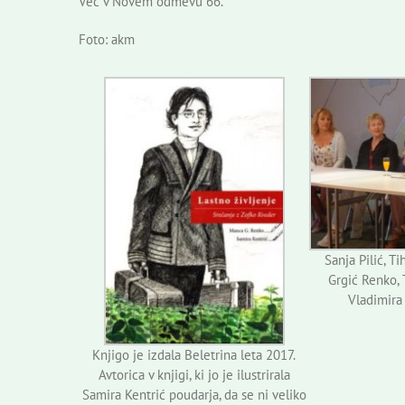
Več v Novem odmevu 66.
Foto: akm
Sanja Pilić, T
Grgić Renko, 
Vladimira 
Knjigo je izdala Beletrina leta 2017.
Avtorica v knjigi, ki jo je ilustrirala
Samira Kentrić poudarja, da se ni veliko