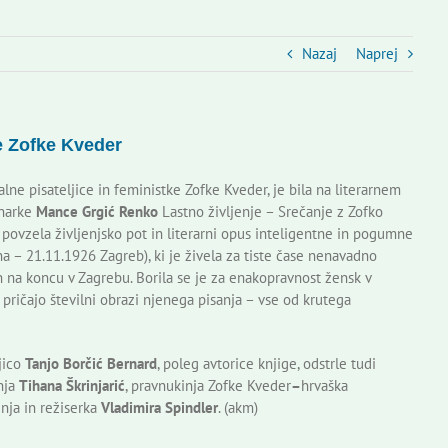
Nazaj
Naprej
ke Zofke Kveder
lne pisateljice in feministke Zofke Kveder, je bila na literarnem
inarke
Mance Grgić Renko
Lastno življenje – Srečanje z Zofko
di povzela življenjsko pot in literarni opus inteligentne in pogumne
na – 21.11.1926 Zagreb), ki je živela za tiste čase nenavadno
gi in na koncu v Zagrebu. Borila se je za enakopravnost žensk v
pričajo številni obrazi njenega pisanja – vse od krutega
jico
Tanjo Borčić Bernard
, poleg avtorice knjige, odstrle tudi
nja
Tihana Škrinjarić
, pravnukinja Zofke Kveder
–
hrvaška
inja in režiserka
Vladimira Spindler
. (akm)