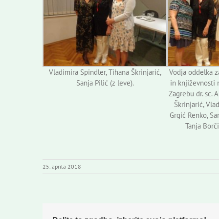
Vladimira Spindler, Tihana Škrinjarić,
Vodja oddelka z
Sanja Pilić (z leve).
in književnosti 
Zagrebu dr. sc. A
Škrinjarić, Vl
Grgić Renko, San
Tanja Borči
25. aprila 2018