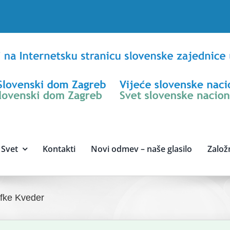
Svet
Kontakti
Novi odmev – naše glasilo
Založ
Zofke Kveder