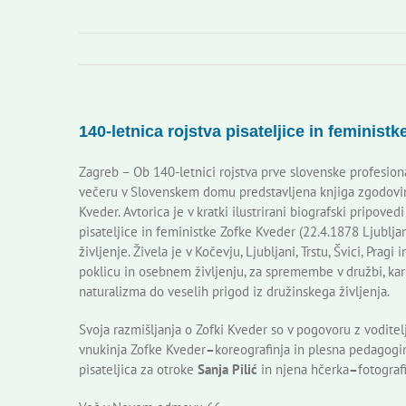
140-letnica rojstva pisateljice in feminist
Zagreb – Ob 140-letnici rojstva prve slovenske profesiona
večeru v Slovenskem domu predstavljena knjiga zgodov
Kveder. Avtorica je v kratki ilustrirani biografski pripove
pisateljice in feministke Zofke Kveder (22.4.1878 Ljublja
življenje. Živela je v Kočevju, Ljubljani, Trstu, Švici, Pra
poklicu in osebnem življenju, za spremembe v družbi, kar 
naturalizma do veselih prigod iz družinskega življenja.
Svoja razmišljanja o Zofki Kveder so v pogovoru z voditel
vnukinja Zofke Kveder
–
koreografinja in plesna pedagogi
pisateljica za otroke
Sanja Pilić
in njena hčerka
–
fotograf