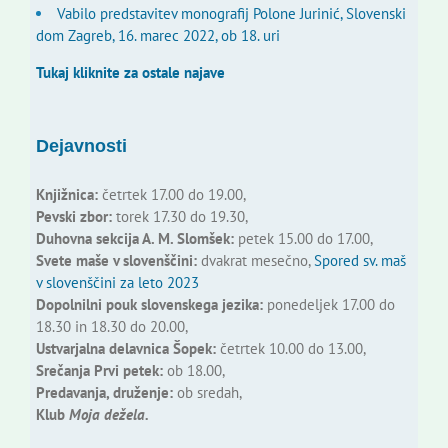
Vabilo predstavitev monografij Polone Jurinić, Slovenski
dom Zagreb, 16. marec 2022, ob 18. uri
Tukaj kliknite za ostale najave
Dejavnosti
Knjižnica:
četrtek 17.00 do 19.00,
Pevski zbor:
torek 17.30 do 19.30,
Duhovna sekcija A. M. Slomšek:
petek 15.00 do 17.00,
Svete maše v slovenščini:
dvakrat mesečno,
Spored sv. maš
v slovenščini za leto 2023
Dopolnilni pouk slovenskega jezika:
ponedeljek 17.00 do
18.30 in 18.30 do 20.00,
Ustvarjalna delavnica Šopek:
četrtek 10.00 do 13.00,
Srečanja Prvi petek:
ob 18.00,
Predavanja, druženje:
ob sredah,
Klub
Moja dežela.