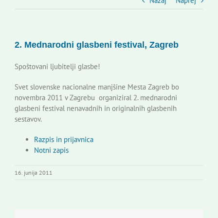
Slovenski dom Zagreb
Nazaj
Naprej
Svet
2. Mednarodni glasbeni festival, Zagreb
Kontakti
Spoštovani ljubitelji glasbe!
Svet slovenske nacionalne manjšine Mesta Zagreb bo
Novi odmev – naše glasilo
novembra 2011 v Zagrebu organiziral 2. mednarodni
glasbeni festival nenavadnih in originalnih glasbenih
sestavov.
Založništvo
Razpis in prijavnica
Notni zapis
Koristne informacije
16. junija 2011