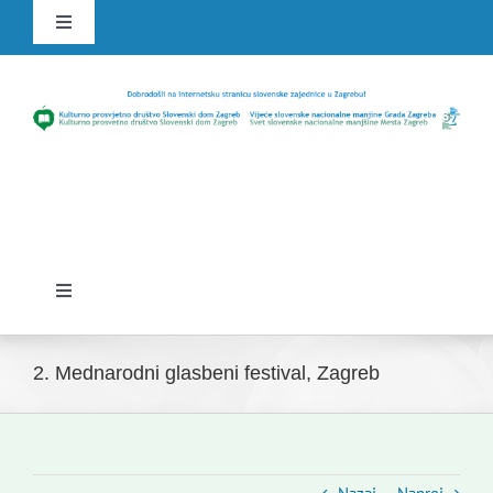
Skip
Toggle
to
Navigation
content
HR
SLO
Toggle
Navigation
Domov
2. Mednarodni glasbeni festival, Zagreb
Novice