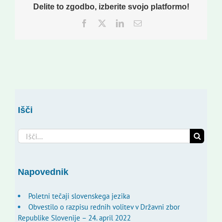
Delite to zgodbo, izberite svojo platformo!
Facebook
Twitter
LinkedIn
Email
Išči
Search
for:
Napovednik
Poletni tečaji slovenskega jezika
Obvestilo o razpisu rednih volitev v Državni zbor
Republike Slovenije – 24. april 2022