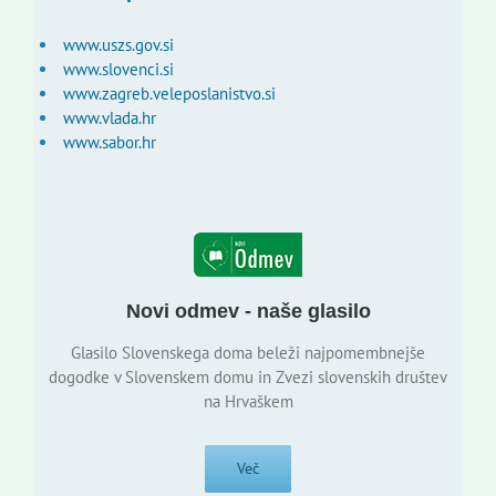
www.uszs.gov.si
www.slovenci.si
www.zagreb.veleposlanistvo.si
www.vlada.hr
www.sabor.hr
Novi odmev - naše glasilo
Glasilo Slovenskega doma beleži najpomembnejše
dogodke v Slovenskem domu in Zvezi slovenskih društev
na Hrvaškem
Več