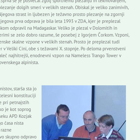
a. Sprva se je posvečal zgolj športnemu plezanju in tekmovanjem,
lezanje dolgih smeri v velikih stenah. Obiskal je veliko zanimivih,
jegova strast in ljubezen je težavno prosto plezanje na zgornji
egova prva odprava je bila leta 1993 v ZDA, kjer je preplezal
škom odpravil na Madagaskar. Veliko je plezal v Dolomitih in
aterimi se zelo dobro razume, še posebej z Igorjem Čorkom. Vzponi,
ovenske skalne vzpone v velikih stenah. Prosto je preplezal tudi
 v Veliki Cini, obe s težavami X. stopnje. Po deloma prvenstveni
 daleč najhitrejši, enodnevni vzpon na Nameless Trango Tower v
ovenskega alpinista.
istov, starša sta jo
telesni konstituciji
e pri petnajstih
ko je kot soprog
dseku APD Kozjak
go časa nista
a razne
rvo skupno odpravo