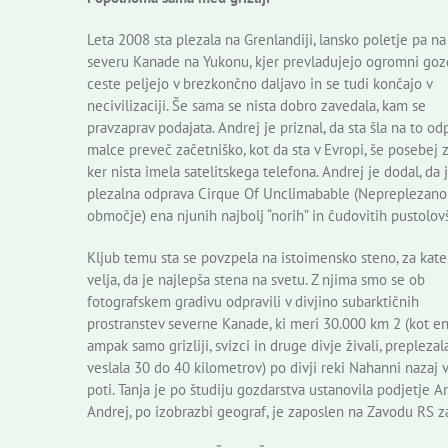
Leta 2008 sta plezala na Grenlandiji, lansko poletje pa na
severu Kanade na Yukonu, kjer prevladujejo ogromni goz
ceste peljejo v brezkončno daljavo in se tudi končajo v
necivilizaciji. Še sama se nista dobro zavedala, kam se
pravzaprav podajata. Andrej je priznal, da sta šla na to od
malce preveč začetniško, kot da sta v Evropi, še posebej z
ker nista imela satelitskega telefona. Andrej je dodal, da j
plezalna odprava Cirque Of Unclimabable (Nepreplezano
območje) ena njunih najbolj “norih” in čudovitih pustolov
Kljub temu sta se povzpela na istoimensko steno, za kate
velja, da je najlepša stena na svetu. Z njima smo se ob
fotografskem gradivu odpravili v divjino subarktičnih
prostranstev severne Kanade, ki meri 30.000 km 2 (kot ena 
ampak samo grizliji, svizci in druge divje živali, preplez
veslala 30 do 40 kilometrov) po divji reki Nahanni nazaj v
poti. Tanja je po študiju gozdarstva ustanovila podjetje A
Andrej, po izobrazbi geograf, je zaposlen na Zavodu RS z