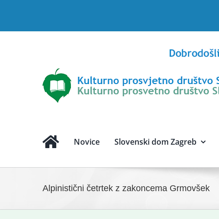
Skip
to
content
Novice
Slovenski dom Zagreb
Alpinistični četrtek z zakoncema Grmovšek