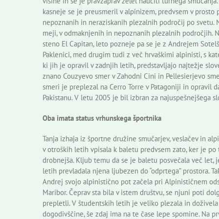
višine in se je pravzaprav želel naučiti turnega smučanj
kasneje se je preusmeril v alpinizem, predvsem v prosto p
nepoznanih in neraziskanih plezalnih področij po svetu. N
meji, v odmaknjenih in nepoznanih plezalnih področjih. Nj
steno El Capitan, leto pozneje pa se je z Andrejem Sotel
Paklenici, med drugim tudi z več hrvaškimi alpinisti, s k
ki jih je opravil v zadnjih letih, predstavljajo najtežje sl
znano Couzyevo smer v Zahodni Cini in Pellesierjevo smer
smeri je preplezal na Cerro Torre v Patagoniji in opravil
Pakistanu. V letu 2005 je bil izbran za najuspešnejšega sl
Oba imata status vrhunskega športnika
Tanja izhaja iz športne družine smučarjev, veslačev in alpin
v otroških letih vpisala k baletu predvsem zato, ker je po 
drobnejša. Kljub temu da se je baletu posvečala več let, j
letih prevladala njena ljubezen do “odprtega” prostora. Ta
Andrej svojo alpinistično pot začela pri Alpinističnem o
Maribor. Čeprav sta bila v istem društvu, se njuni poti dol
prepletli. V študentskih letih je veliko plezala in doživel
dogodivščine, še zdaj ima na te čase lepe spomine. Na p