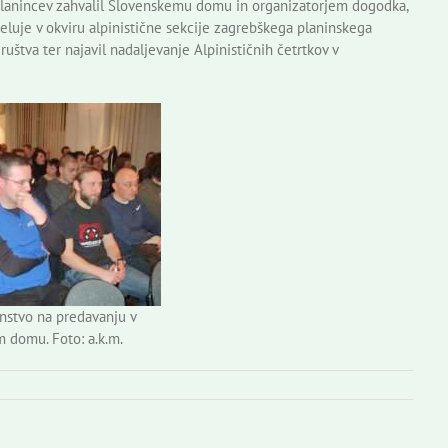
 planincev zahvalil Slovenskemu domu in organizatorjem dogodka,
 deluje v okviru alpinistične sekcije zagrebškega planinskega
uštva ter najavil nadaljevanje Alpinističnih četrtkov v
instvo na predavanju v
 domu. Foto: a.k.m.