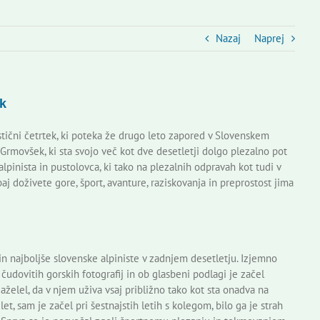
Nazaj
Naprej
k
tični četrtek, ki poteka že drugo leto zapored v Slovenskem
 Grmovšek, ki sta svojo več kot dve desetletji dolgo plezalno pot
lpinista in pustolovca, ki tako na plezalnih odpravah kot tudi v
j doživete gore, šport, avanture, raziskovanja in preprostost jima
in najboljše slovenske alpiniste v zadnjem desetletju. Izjemno
dovitih gorskih fotografij in ob glasbeni podlagi je začel
zaželel, da v njem uživa vsaj približno tako kot sta onadva na
et, sam je začel pri šestnajstih letih s kolegom, bilo ga je strah