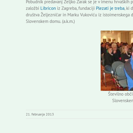
Pobudnik predavanj Željko Žarak se je v imenu hrvaških
založbi
Libricon
iz Zagreba, fundaciji
Plezati je treba
, ki
društva Željezničar in Marku Vukoviću iz istoimenskega dr
Slovenskem domu. (a.k.m.)
Številno obč
Slovenskem
21. februarja 2013