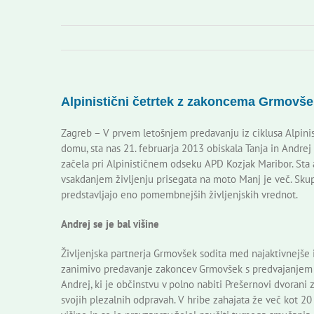
Alpinistični četrtek z zakoncema Grmovše
Zagreb – V prvem letošnjem predavanju iz ciklusa Alpinis
domu, sta nas 21. februarja 2013 obiskala Tanja in Andrej
začela pri Alpinističnem odseku APD Kozjak Maribor. Sta a
vsakdanjem življenju prisegata na moto Manj je več. Skupa
predstavljajo eno pomembnejših življenjskih vrednot.
Andrej se je bal višine
Življenjska partnerja Grmovšek sodita med najaktivnejše 
zanimivo predavanje zakoncev Grmovšek s predvajanjem ču
Andrej, ki je občinstvu v polno nabiti Prešernovi dvorani 
svojih plezalnih odpravah. V hribe zahajata že več kot 20 l