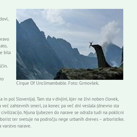
dovi,
pravo
ato,
e bila
ščin.
ro
Cirque Of Unclimambable. Foto: Grmovšek.
in pol Slovenija). Tam sta v divjini, kjer ne živi noben človek,
ala več zahtevnih smeri, za konec pa več dni veslala (dnevno sta
 civilizacijo. Njuna ljubezen do narave se odraža tudi na poklicni
rborist ter svetuje na področju nege urbanih dreves – arboristike.
a varstvo narave.