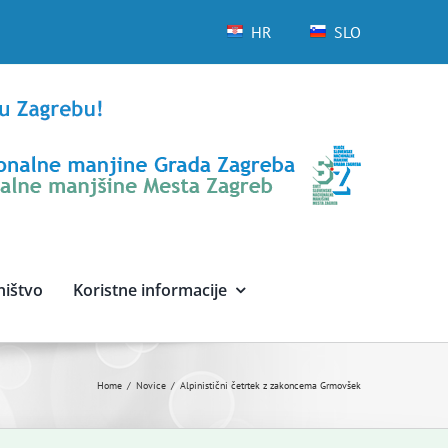
HR
SLO
ništvo
Koristne informacije
Home
Novice
Alpinistični četrtek z zakoncema Grmovšek