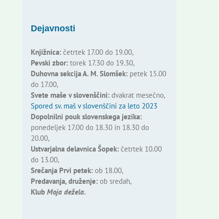
Dejavnosti
Knjižnica:
četrtek 17.00 do 19.00,
Pevski zbor:
torek 17.30 do 19.30,
Duhovna sekcija A. M. Slomšek:
petek 15.00
do 17.00,
Svete maše v slovenščini:
dvakrat mesečno,
Spored sv. maš v slovenščini za leto 2023
Dopolnilni pouk slovenskega jezika:
ponedeljek 17.00 do 18.30 in 18.30 do
20.00,
Ustvarjalna delavnica Šopek:
četrtek 10.00
do 13.00,
Srečanja Prvi petek:
ob 18.00,
Predavanja, druženje:
ob sredah,
Klub
Moja dežela.