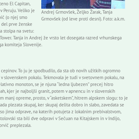
teno El Capitan,
 Peruju. Veliko je
Andrej Grmovšek, Željko Žarak, Tanja
ič (o njej smo
Grmovšek (od leve proti desni). Foto: a.k.m.
t del prve ženske
a stolpa na svetu:
ower. Tanja in Andrej že vrsto let dosegata razred vrhunskega
ga komiteja Slovenije.
r cepinov. To ju je spodbudilo, da sta ob novih užitkih ogromno
la v slovenskem pokalu. Tekmovala je tudi v svetovnem pokalu, na
relativno monoton, se je njuna “ledna ljubezen” precej hitro
ah, kjer je najboljši granit, potem v apnencu in v slovenskih
im manj opreme, prosto, v “asketskem”, hitrem alpskem slogu: to je
. Rada plezata skupaj, ker skupaj delita dobro in slabo, zavedata se
 so jima odprave, na katerih potujeta z lokalnim prebivalstvom,
tolovski sta bili dve odpravi v Sečuan na Kitajskem in v Indijo,
prvič preplezala.