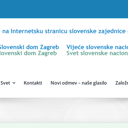
Svet
Kontakti
Novi odmev – naše glasilo
Založ