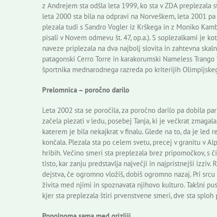
z Andrejem sta odšla leta 1999, ko sta v ZDA preplezala s
leta 2000 sta bila na odpravi na Norveškem, leta 2001 pa v
plezala tudi s Sandro Vogler iz Krškega in z Moniko Kamb
pisali v Novem odmevu št. 47, op.a.). S soplezalkami je ko
naveze priplezala na dva najbolj slovita in zahtevna skaln
patagonski Cerro Torre in karakorumski Nameless Trango T
športnika mednarodnega razreda po kriterijih Olimpijske
Prelomnica – poročno darilo
Leta 2002 sta se poročila, za poročno darilo pa dobila pa
začela plezati v ledu, posebej Tanja, ki je večkrat zmaga
katerem je bila nekajkrat v finalu. Glede na to, da je led 
končala. Plezala sta po celem svetu, precej v granitu v Alp
hribih. Večino smeri sta preplezala brez pripomočkov, s č
tisto, kar zanju predstavlja največji in najpristnejši izziv
dejstva, če ogromno vložiš, dobiš ogromno nazaj. Pri srcu
živita med njimi in spoznavata njihovo kulturo. Takšni pus
kjer sta preplezala štiri prvenstvene smeri, dve sta sploh 
Popolnoma sama med grizliji