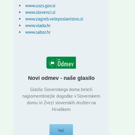
www.uszs.gov.si
www.slovenci.si
www.zagreb.veleposlanistvo.si
www.vlada.hr
www.sabor.hr
Novi odmev - naše glasilo
Glasilo Slovenskega doma beleži
najpomembnejše dogodke v Slovenskem
domu in Zvezi slovenskih društev na
Hrvaškem
Več