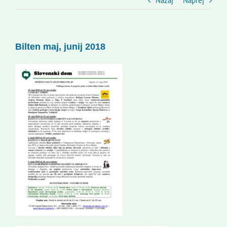
Slovenski dom Zagreb
Nazaj
Naprej
Svet
Bilten maj, junij 2018
Kontakti
Novi odmev – naše glasilo
Založništvo
Koristne informacije