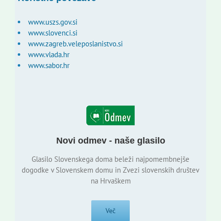
www.uszs.gov.si
www.slovenci.si
www.zagreb.veleposlanistvo.si
www.vlada.hr
www.sabor.hr
Novi odmev - naše glasilo
Glasilo Slovenskega doma beleži najpomembnejše
dogodke v Slovenskem domu in Zvezi slovenskih društev
na Hrvaškem
Več