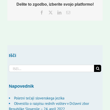
Delite to zgodbo, izberite svojo platformo!
Facebook
Twitter
LinkedIn
Email
Išči
Search
for:
Napovednik
Poletni tečaji slovenskega jezika
Obvestilo o razpisu rednih volitev v Državni zbor
Republike Slovenije – 24. april 2022