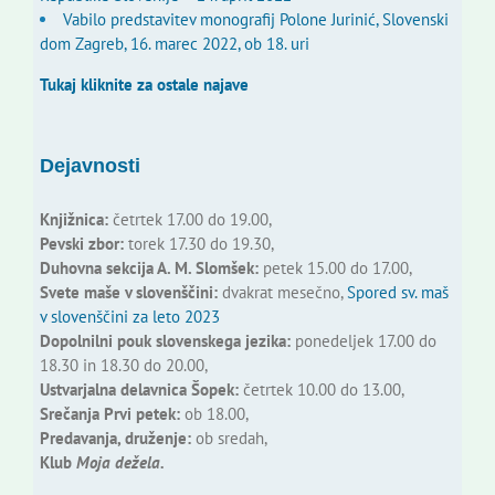
Vabilo predstavitev monografij Polone Jurinić, Slovenski
dom Zagreb, 16. marec 2022, ob 18. uri
Tukaj kliknite za ostale najave
Dejavnosti
Knjižnica:
četrtek 17.00 do 19.00,
Pevski zbor:
torek 17.30 do 19.30,
Duhovna sekcija A. M. Slomšek:
petek 15.00 do 17.00,
Svete maše v slovenščini:
dvakrat mesečno,
Spored sv. maš
v slovenščini za leto 2023
Dopolnilni pouk slovenskega jezika:
ponedeljek 17.00 do
18.30 in 18.30 do 20.00,
Ustvarjalna delavnica Šopek:
četrtek 10.00 do 13.00,
Srečanja Prvi petek:
ob 18.00,
Predavanja, druženje:
ob sredah,
Klub
Moja dežela.