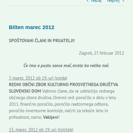
Slovenski dom Zagreb
Nazaj
Naprej
Svet
Bilten marec 2012
Kontakti
SPOŠTOVANI ČLANI IN PRIJATELJI!
Zagreb, 27. februar 2012
Novi odmev – naše glasilo
Če ima o pustu sonce moč, mrzla bo velika noč.
7. marec 2012 ob 19. uri (sreda)
Založništvo
REDNI OBČNI ZBOR KULTURNO PROSVETNEGA DRUŠTVA
SLOVENSKI DOM
Vabimo člane, da se udeležijo rednega
občnega zbora društva. Dnevni red: poročilo o delu v letu
Koristne informacije
2011, finančno poročilo, poročilo nadzornega odbora,
poročilo inventurne komisije, načrti za tekoče leto in
prihodnost, razno.
Vabljeni
!
15. marec 2012 ob 19. uri (četrtek)