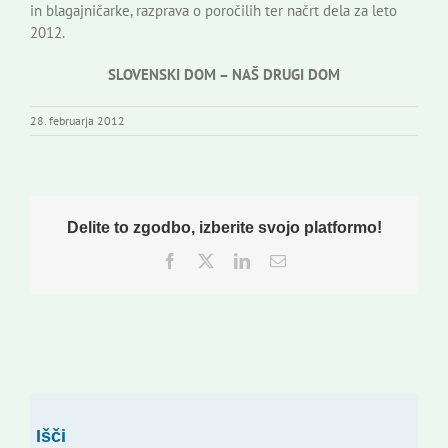
in blagajničarke, razprava o poročilih ter načrt dela za leto
2012.
SLOVENSKI DOM – NAŠ DRUGI DOM
28. februarja 2012
Delite to zgodbo, izberite svojo platformo!
Facebook
Twitter
LinkedIn
Email
Išči