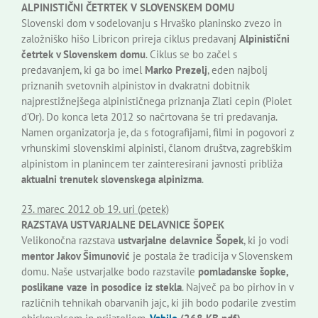
ALPINISTIČNI ČETRTEK V SLOVENSKEM DOMU
Slovenski dom v sodelovanju s Hrvaško planinsko zvezo in
založniško hišo Libricon prireja ciklus predavanj
Alpinistični
četrtek v Slovenskem domu
. Ciklus se bo začel s
predavanjem, ki ga bo imel
Marko Prezelj
, eden najbolj
priznanih svetovnih alpinistov in dvakratni dobitnik
najprestižnejšega alpinističnega priznanja Zlati cepin (Piolet
d’Or). Do konca leta 2012 so načrtovana še tri predavanja.
Namen organizatorja je, da s fotografijami, filmi in pogovori z
vrhunskimi slovenskimi alpinisti, članom društva, zagrebškim
alpinistom in planincem ter zainteresirani javnosti približa
aktualni trenutek slovenskega alpinizma
.
23. marec 2012 ob 19. uri (petek)
RAZSTAVA USTVARJALNE DELAVNICE ŠOPEK
Velikonočna razstava
ustvarjalne delavnice Šopek
, ki jo vodi
mentor Jakov Šimunović
je postala že tradicija v Slovenskem
domu. Naše ustvarjalke bodo razstavile
pomladanske šopke,
poslikane vaze in posodice iz stekla
. Največ pa bo pirhov in v
različnih tehnikah obarvanih jajc, ki jih bodo podarile zvestim