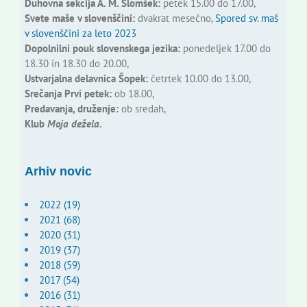
Duhovna sekcija A. M. Slomšek:
petek 15.00 do 17.00,
Svete maše v slovenščini:
dvakrat mesečno,
Spored sv. maš
v slovenščini za leto 2023
Dopolnilni pouk slovenskega jezika:
ponedeljek 17.00 do
18.30 in 18.30 do 20.00,
Ustvarjalna delavnica Šopek:
četrtek 10.00 do 13.00,
Srečanja Prvi petek:
ob 18.00,
Predavanja, druženje:
ob sredah,
Klub
Moja dežela.
Arhiv novic
2022 (19)
2021 (68)
2020 (31)
2019 (37)
2018 (59)
2017 (54)
2016 (31)