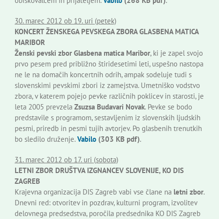
obiskovalcem in prijateljem.
Vabilo
(268 KB pdf)
.
30. marec 2012 ob 19. uri (petek)
KONCERT ŽENSKEGA PEVSKEGA ZBORA GLASBENA MATICA
MARIBOR
Ženski pevski zbor Glasbena matica Maribor
, ki je zapel svojo
prvo pesem pred približno štiridesetimi leti, uspešno nastopa
ne le na domačih koncertnih odrih, ampak sodeluje tudi s
slovenskimi pevskimi zbori iz zamejstva. Umetniško vodstvo
zbora, v katerem pojejo pevke različnih poklicev in starosti, je
leta 2005 prevzela
Zsuzsa Budavari Novak
. Pevke se bodo
predstavile s programom, sestavljenim iz slovenskih ljudskih
pesmi, priredb in pesmi tujih avtorjev. Po glasbenih trenutkih
bo sledilo druženje.
Vabilo
(303 KB pdf)
.
31. marec 2012 ob 17. uri (sobota)
LETNI ZBOR DRUŠTVA IZGNANCEV SLOVENIJE, KO DIS
ZAGREB
Krajevna organizacija DIS Zagreb vabi vse člane na
letni zbor
.
Dnevni red: otvoritev in pozdrav, kulturni program, izvolitev
delovnega predsedstva, poročila predsednika KO DIS Zagreb