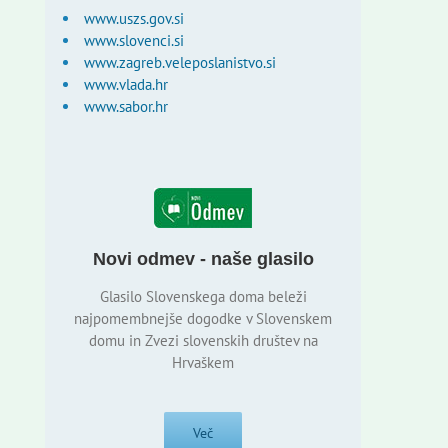
www.uszs.gov.si
www.slovenci.si
www.zagreb.veleposlanistvo.si
www.vlada.hr
www.sabor.hr
Novi odmev - naše glasilo
Glasilo Slovenskega doma beleži
najpomembnejše dogodke v Slovenskem
domu in Zvezi slovenskih društev na
Hrvaškem
Več