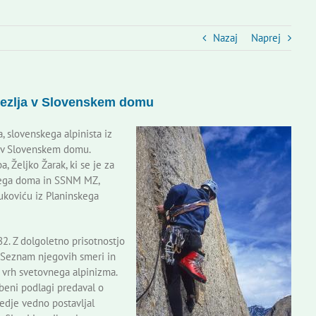
Nazaj
Naprej
rezlja v Slovenskem domu
 slovenskega alpinista iz
ek v Slovenskem domu.
, Željko Žarak, ki se je za
kega doma in SSNM MZ,
ukoviću iz Planinskega
82. Z dolgoletno prisotnostjo
t. Seznam njegovih smeri in
 vrh svetovnega alpinizma.
beni podlagi predaval o
predje vedno postavljal