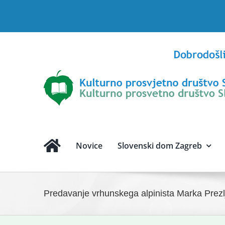
Skip
to
content
Novice
Slovenski dom Zagreb
Predavanje vrhunskega alpinista Marka Pre