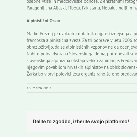
osebne vtise in medčloveške odnose. Z enkratnimi fotogra
Patagoniji, na Aljaski, Tibetu, Pakistanu, Nepalu, Indiji in
Alpinistični Oskar
Marko Prezelj je dvakratni dobitnik najprestižnejšega alpin
francoska alpinistična zveza. Za tri odprave v letu 2006 s
obrazložitvijo, da se alpinističnih vzponov ne da ocenjeva
Nabito polna dvorana Slovenskega doma, potrebovali smo 
slovenskega alpinizma obstaja veliko zanimanje. Predavan
njegovim povabilom hrvaških alpinistov na obisk slovenski
Žarka bo v prvi polovici leta organizirano še eno predavanj
15. marca 2012
Delite to zgodbo, izberite svojo platformo!