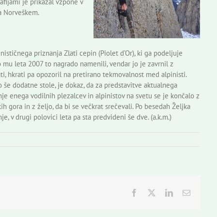
fijami je prikazal vzpone v
 na Norveškem.
ističnega priznanja Zlati cepin (Piolet d’Or), ki ga podeljuje
o mu leta 2007 to nagrado namenili, vendar jo je zavrnil z
ti, hkrati pa opozoril na pretirano tekmovalnost med alpinisti.
še dodatne stole, je dokaz, da za predstavitve aktualnega
je enega vodilnih plezalcev in alpinistov na svetu se je končalo z
h gora in z željo, da bi se večkrat srečevali. Po besedah Željka
e, v drugi polovici leta pa sta predvideni še dve. (a.k.m.)
Facebook
Twitter
LinkedIn
Email