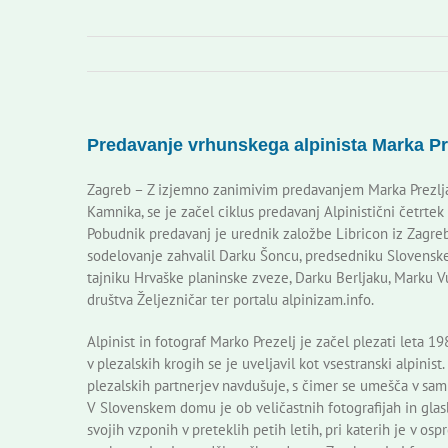
Predavanje vrhunskega alpinista Marka P
Zagreb – Z izjemno zanimivim predavanjem Marka Prezlja,
Kamnika, se je začel ciklus predavanj Alpinistični četrt
Pobudnik predavanj je urednik založbe Libricon iz Zagreba
sodelovanje zahvalil Darku Šoncu, predsedniku Slovens
tajniku Hrvaške planinske zveze, Darku Berljaku, Marku V
društva Željezničar ter portalu alpinizam.info.
Alpinist in fotograf Marko Prezelj je začel plezati leta 19
v plezalskih krogih se je uveljavil kot vsestranski alpinis
plezalskih partnerjev navdušuje, s čimer se umešča v sam
V Slovenskem domu je ob veličastnih fotografijah in glas
svojih vzponih v preteklih petih letih, pri katerih je v os