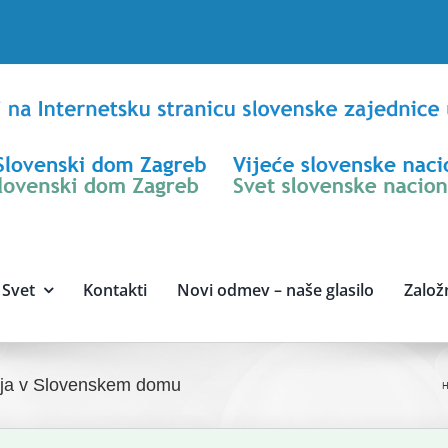
Svet
Kontakti
Novi odmev – naše glasilo
Založ
zlja v Slovenskem domu