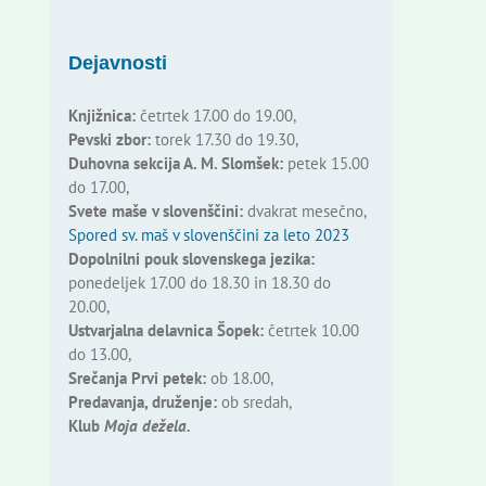
Dejavnosti
Knjižnica:
četrtek 17.00 do 19.00,
Pevski zbor:
torek 17.30 do 19.30,
Duhovna sekcija A. M. Slomšek:
petek 15.00
do 17.00,
Svete maše v slovenščini:
dvakrat mesečno,
Spored sv. maš v slovenščini za leto 2023
Dopolnilni pouk slovenskega jezika:
ponedeljek 17.00 do 18.30 in 18.30 do
20.00,
Ustvarjalna delavnica Šopek:
četrtek 10.00
do 13.00,
Srečanja Prvi petek:
ob 18.00,
Predavanja, druženje:
ob sredah,
Klub
Moja dežela.