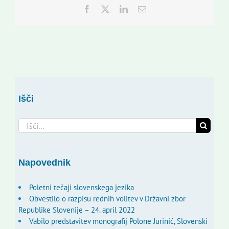
Facebook
Twitter
LinkedIn
Email
Išči
Search
for:
Napovednik
Poletni tečaji slovenskega jezika
Obvestilo o razpisu rednih volitev v Državni zbor
Republike Slovenije – 24. april 2022
Vabilo predstavitev monografij Polone Jurinić, Slovenski