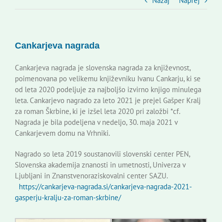
Slovenski dom Zagreb
Nazaj
Naprej
Svet
Cankarjeva nagrada
Kontakti
Cankarjeva nagrada je slovenska nagrada za književnost,
poimenovana po velikemu književniku Ivanu Cankarju, ki se
od leta 2020 podeljuje za najboljšo izvirno knjigo minulega
Novi odmev – naše glasilo
leta. Cankarjevo nagrado za leto 2021 je prejel Gašper Kralj
za roman Škrbine, ki je izšel leta 2020 pri založbi *cf.
Nagrada je bila podeljena v nedeljo, 30. maja 2021 v
Založništvo
Cankarjevem domu na Vrhniki.
Nagrado so leta 2019 soustanovili slovenski center PEN,
Koristne informacije
Slovenska akademija znanosti in umetnosti, Univerza v
Ljubljani in Znanstvenoraziskovalni center SAZU.
https://cankarjeva-nagrada.si/cankarjeva-nagrada-2021-
gasperju-kralju-za-roman-skrbine/