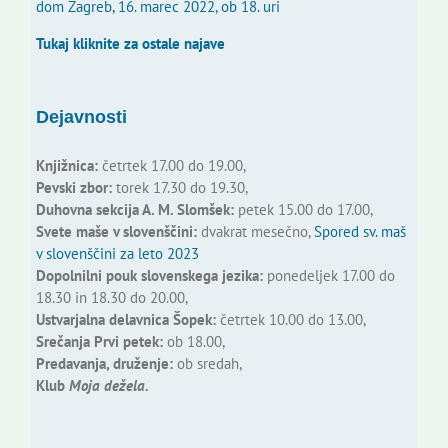
dom Zagreb, 16. marec 2022, ob 18. uri
Tukaj kliknite za ostale najave
Dejavnosti
Knjižnica:
četrtek 17.00 do 19.00,
Pevski zbor:
torek 17.30 do 19.30,
Duhovna sekcija A. M. Slomšek:
petek 15.00 do 17.00,
Svete maše v slovenščini:
dvakrat mesečno,
Spored sv. maš
v slovenščini za leto 2023
Dopolnilni pouk slovenskega jezika:
ponedeljek 17.00 do
18.30 in 18.30 do 20.00,
Ustvarjalna delavnica Šopek:
četrtek 10.00 do 13.00,
Srečanja Prvi petek:
ob 18.00,
Predavanja, druženje:
ob sredah,
Klub
Moja dežela.