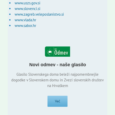
www.uszs.gov.si
www.slovenci.si
www.zagreb.veleposlanistvo.si
www.vlada.hr
www.sabor.hr
Novi odmev - naše glasilo
Glasilo Slovenskega doma beleži najpomembnejše
dogodke v Slovenskem domu in Zvezi slovenskih društev
na Hrvaškem
Več