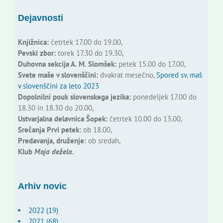
Dejavnosti
Knjižnica:
četrtek 17.00 do 19.00,
Pevski zbor:
torek 17.30 do 19.30,
Duhovna sekcija A. M. Slomšek:
petek 15.00 do 17.00,
Svete maše v slovenščini:
dvakrat mesečno,
Spored sv. maš
v slovenščini za leto 2023
Dopolnilni pouk slovenskega jezika:
ponedeljek 17.00 do
18.30 in 18.30 do 20.00,
Ustvarjalna delavnica Šopek:
četrtek 10.00 do 13.00,
Srečanja Prvi petek:
ob 18.00,
Predavanja, druženje:
ob sredah,
Klub
Moja dežela.
Arhiv novic
2022 (19)
2021 (68)