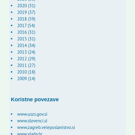
2020 (31)
2019 (37)
2018 (59)
2017 (54)
2016 (31)
2015 (31)
2014 (34)
2013 (24)
2012 (29)
2011 (27)
2010 (18)
2009 (14)
Koristne povezave
www.uszs.gov.si
www.slovenci.si
www.zagreb.veleposlanistvo.si
www.vlada.hr