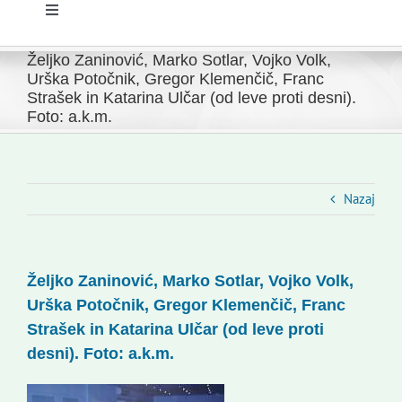
Toggle
Navigation
Domov
Željko Zaninović, Marko Sotlar, Vojko Volk,
Urška Potočnik, Gregor Klemenčič, Franc
Strašek in Katarina Ulčar (od leve proti desni).
Novice
Foto: a.k.m.
Slovenski dom Zagreb
Nazaj
Svet
Željko Zaninović, Marko Sotlar, Vojko Volk,
Kontakti
Urška Potočnik, Gregor Klemenčič, Franc
Strašek in Katarina Ulčar (od leve proti
Novi odmev – naše glasilo
desni). Foto: a.k.m.