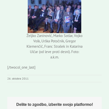
Željko Zaninović, Marko Sotlar, Vojko
Volk, Urška Potočnik, Gregor
Klemenčič, Franc Strašek in Katarina
Ulčar (od leve proti desni). Foto:
a.k.m.
[/twocol_one_last]
26. oktobra 2011
Delite to zgodbo, izberite svojo platformo!