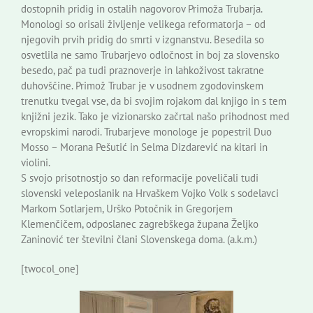
dostopnih pridig in ostalih nagovorov Primoža Trubarja.
Monologi so orisali življenje velikega reformatorja – od
njegovih prvih pridig do smrti v izgnanstvu. Besedila so
osvetlila ne samo Trubarjevo odločnost in boj za slovensko
besedo, pač pa tudi praznoverje in lahkoživost takratne
duhovščine. Primož Trubar je v usodnem zgodovinskem
trenutku tvegal vse, da bi svojim rojakom dal knjigo in s tem
knjižni jezik. Tako je vizionarsko začrtal našo prihodnost med
evropskimi narodi. Trubarjeve monologe je popestril Duo
Mosso – Morana Pešutić in Selma Dizdarević na kitari in
violini.
S svojo prisotnostjo so dan reformacije poveličali tudi
slovenski veleposlanik na Hrvaškem Vojko Volk s sodelavci
Markom Sotlarjem, Urško Potočnik in Gregorjem
Klemenčičem, odposlanec zagrebškega župana Željko
Zaninović ter številni člani Slovenskega doma. (a.k.m.)
[twocol_one]