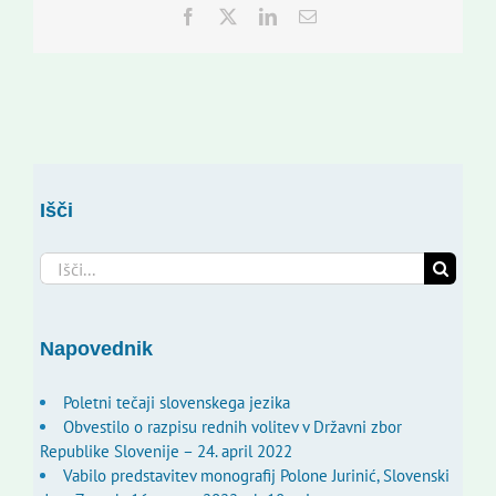
Facebook
Twitter
LinkedIn
Email
Išči
Search
for:
Napovednik
Poletni tečaji slovenskega jezika
Obvestilo o razpisu rednih volitev v Državni zbor
Republike Slovenije – 24. april 2022
Vabilo predstavitev monografij Polone Jurinić, Slovenski