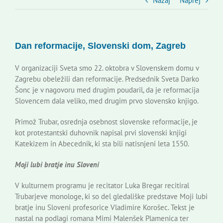
Slovenski dom Zagreb
Nazaj
Naprej
Svet
Dan reformacije, Slovenski dom, Zagreb
Kontakti
V organizaciji Sveta smo 22. oktobra v Slovenskem domu v
Zagrebu obeležili dan reformacije. Predsednik Sveta Darko
Šonc je v nagovoru med drugim poudaril, da je reformacija
Novi odmev – naše glasilo
Slovencem dala veliko, med drugim prvo slovensko knjigo.
Primož Trubar, osrednja osebnost slovenske reformacije, je
Založništvo
kot protestantski duhovnik napisal prvi slovenski knjigi
Katekizem in Abecednik, ki sta bili natisnjeni leta 1550.
Koristne informacije
Moji lubi bratje inu Sloveni
V kulturnem programu je recitator Luka Bregar recitiral
Trubarjeve monologe, ki so del gledališke predstave Moji lubi
bratje inu Sloveni profesorice Vladimire Korošec. Tekst je
nastal na podlagi romana Mimi Malenšek Plamenica ter