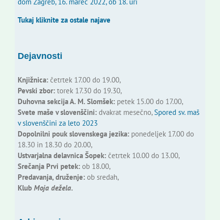
dom Zagreb, 16. marec 2022, ob 18. uri
Tukaj kliknite za ostale najave
Dejavnosti
Knjižnica:
četrtek 17.00 do 19.00,
Pevski zbor:
torek 17.30 do 19.30,
Duhovna sekcija A. M. Slomšek:
petek 15.00 do 17.00,
Svete maše v slovenščini:
dvakrat mesečno,
Spored sv. maš
v slovenščini za leto 2023
Dopolnilni pouk slovenskega jezika:
ponedeljek 17.00 do
18.30 in 18.30 do 20.00,
Ustvarjalna delavnica Šopek:
četrtek 10.00 do 13.00,
Srečanja Prvi petek:
ob 18.00,
Predavanja, druženje:
ob sredah,
Klub
Moja dežela.