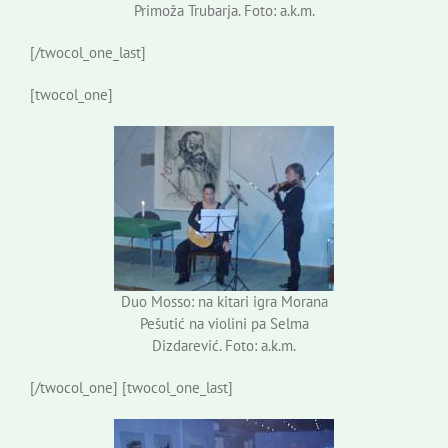
Primoža Trubarja. Foto: a.k.m.
[/twocol_one_last]
[twocol_one]
Duo Mosso: na kitari igra Morana
Pešutić na violini pa Selma
Dizdarević. Foto: a.k.m.
[/twocol_one] [twocol_one_last]