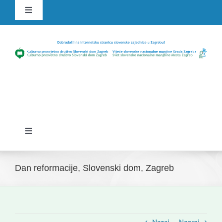
Skip
Toggle
to
Navigation
content
HR
SLO
Toggle
Navigation
Domov
Dan reformacije, Slovenski dom, Zagreb
Novice