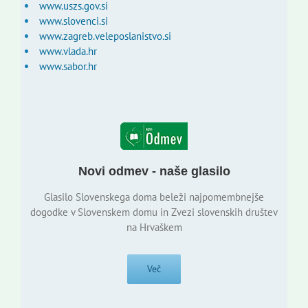
www.uszs.gov.si
www.slovenci.si
www.zagreb.veleposlanistvo.si
www.vlada.hr
www.sabor.hr
Novi odmev - naše glasilo
Glasilo Slovenskega doma beleži najpomembnejše
dogodke v Slovenskem domu in Zvezi slovenskih društev
na Hrvaškem
Več