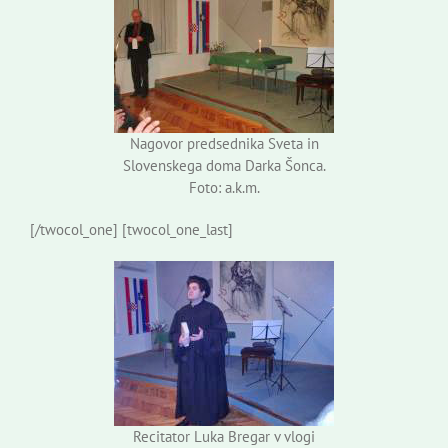
Nagovor predsednika Sveta in
Slovenskega doma Darka Šonca.
Foto: a.k.m.
[/twocol_one] [twocol_one_last]
Recitator Luka Bregar v vlogi