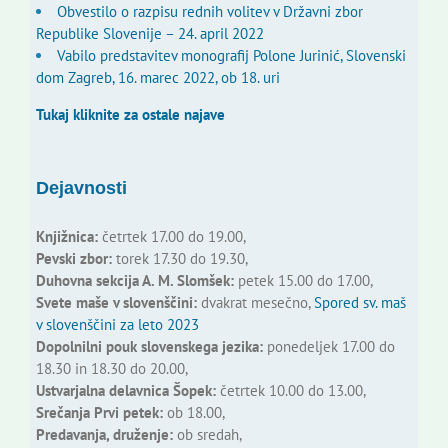
Obvestilo o razpisu rednih volitev v Državni zbor
Republike Slovenije – 24. april 2022
Vabilo predstavitev monografij Polone Jurinić, Slovenski
dom Zagreb, 16. marec 2022, ob 18. uri
Tukaj kliknite za ostale najave
Dejavnosti
Knjižnica:
četrtek 17.00 do 19.00,
Pevski zbor:
torek 17.30 do 19.30,
Duhovna sekcija A. M. Slomšek:
petek 15.00 do 17.00,
Svete maše v slovenščini:
dvakrat mesečno,
Spored sv. maš
v slovenščini za leto 2023
Dopolnilni pouk slovenskega jezika:
ponedeljek 17.00 do
18.30 in 18.30 do 20.00,
Ustvarjalna delavnica Šopek:
četrtek 10.00 do 13.00,
Srečanja Prvi petek:
ob 18.00,
Predavanja, druženje:
ob sredah,