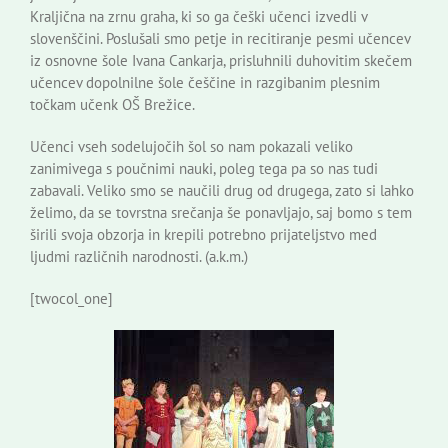
Kraljična na zrnu graha, ki so ga češki učenci izvedli v
slovenščini. Poslušali smo petje in recitiranje pesmi učencev
iz osnovne šole Ivana Cankarja, prisluhnili duhovitim skečem
učencev dopolnilne šole češčine in razgibanim plesnim
točkam učenk OŠ Brežice.
Učenci vseh sodelujočih šol so nam pokazali veliko
zanimivega s poučnimi nauki, poleg tega pa so nas tudi
zabavali. Veliko smo se naučili drug od drugega, zato si lahko
želimo, da se tovrstna srečanja še ponavljajo, saj bomo s tem
širili svoja obzorja in krepili potrebno prijateljstvo med
ljudmi različnih narodnosti. (a.k.m.)
[twocol_one]