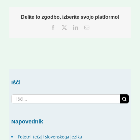
Delite to zgodbo, izberite svojo platformo!
Facebook
Twitter
LinkedIn
Email
Išči
Search
for:
Napovednik
Poletni tečaji slovenskega jezika