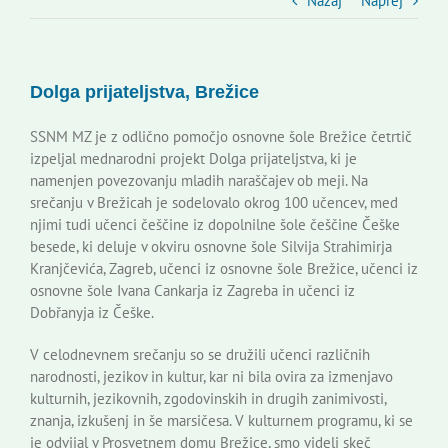
Slovenski dom Zagreb
Nazaj
Naprej
Svet
Dolga prijateljstva, Brežice
Kontakti
SSNM MZ je z odlično pomočjo osnovne šole Brežice četrtič
izpeljal mednarodni projekt Dolga prijateljstva, ki je
namenjen povezovanju mladih naraščajev ob meji. Na
Novi odmev – naše glasilo
srečanju v Brežicah je sodelovalo okrog 100 učencev, med
njimi tudi učenci češčine iz dopolnilne šole češčine Češke
besede, ki deluje v okviru osnovne šole Silvija Strahimirja
Založništvo
Kranjčevića, Zagreb, učenci iz osnovne šole Brežice, učenci iz
osnovne šole Ivana Cankarja iz Zagreba in učenci iz
Dobřanyja iz Češke.
Koristne informacije
V celodnevnem srečanju so se družili učenci različnih
narodnosti, jezikov in kultur, kar ni bila ovira za izmenjavo
kulturnih, jezikovnih, zgodovinskih in drugih zanimivosti,
znanja, izkušenj in še marsičesa. V kulturnem programu, ki se
je odvijal v Prosvetnem domu Brežice, smo videli skeč