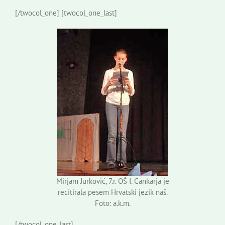
[/twocol_one] [twocol_one_last]
Mirjam Jurković, 7.r. OŠ I. Cankarja je
recitirala pesem Hrvatski jezik naš.
Foto: a.k.m.
[/twocol_one_last]