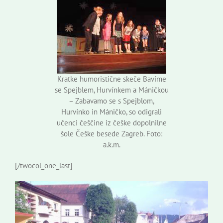
Kratke humoristične skeče Bavíme
se Spejblem, Hurvínkem a Máničkou
– Zabavamo se s Spejblom,
Hurvínko in Máničko, so odigrali
učenci češčine iz češke dopolnilne
šole Češke besede Zagreb. Foto:
a.k.m.
[/twocol_one_last]