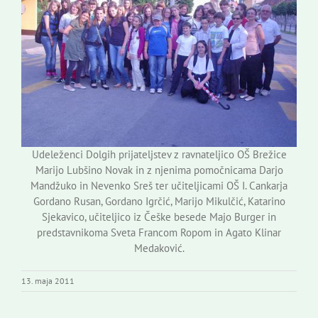
Udeleženci Dolgih prijateljstev z ravnateljico OŠ Brežice
Marijo Lubšino Novak in z njenima pomočnicama Darjo
Mandžuko in Nevenko Sreš ter učiteljicami OŠ I. Cankarja
Gordano Rusan, Gordano Igrčić, Marijo Mikulčić, Katarino
Sjekavico, učiteljico iz Češke besede Majo Burger in
predstavnikoma Sveta Francom Ropom in Agato Klinar
Medaković.
13. maja 2011