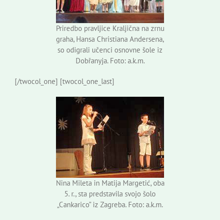
Priredbo pravljice Kraljična na zrnu
graha, Hansa Christiana Andersena,
so odigrali učenci osnovne šole iz
Dobřanyja. Foto: a.k.m.
[/twocol_one] [twocol_one_last]
Nina Mileta in Matija Margetić, oba
5. r., sta predstavila svojo šolo
„Cankarico” iz Zagreba. Foto: a.k.m.