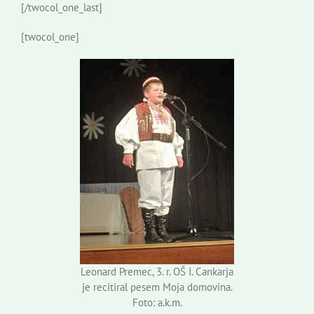
[/twocol_one_last]
[twocol_one]
Leonard Premec, 3. r. OŠ I. Cankarja
je recitiral pesem Moja domovina.
Foto: a.k.m.