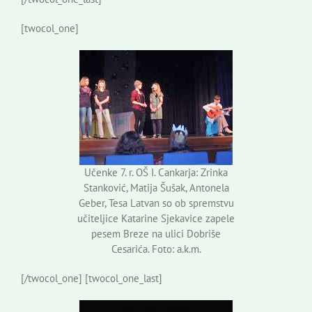
[twocol_one]
Učenke 7. r. OŠ I. Cankarja: Zrinka
Stanković, Matija Šušak, Antonela
Geber, Tesa Latvan so ob spremstvu
učiteljice Katarine Sjekavice zapele
pesem Breze na ulici Dobriše
Cesarića. Foto: a.k.m.
[/twocol_one] [twocol_one_last]