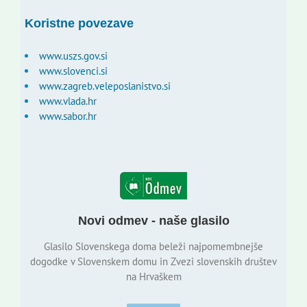
Koristne povezave
www.uszs.gov.si
www.slovenci.si
www.zagreb.veleposlanistvo.si
www.vlada.hr
www.sabor.hr
Novi odmev - naše glasilo
Glasilo Slovenskega doma beleži najpomembnejše
dogodke v Slovenskem domu in Zvezi slovenskih društev
na Hrvaškem