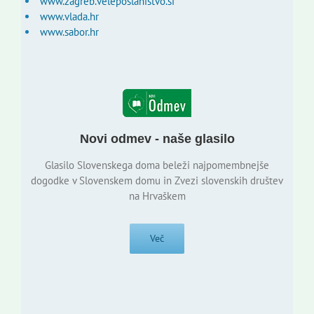
www.zagreb.veleposlanistvo.si
www.vlada.hr
www.sabor.hr
Novi odmev - naše glasilo
Glasilo Slovenskega doma beleži najpomembnejše
dogodke v Slovenskem domu in Zvezi slovenskih društev
na Hrvaškem
Več