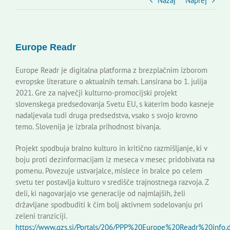
Slovenski dom Zagreb
Nazaj
Naprej
Svet
Europe Readr
Kontakti
Europe Readr je digitalna platforma z brezplačnim izborom
evropske literature o aktualnih temah. Lansirana bo 1. julija
2021. Gre za največji kulturno-promocijski projekt
Novi odmev – naše glasilo
slovenskega predsedovanja Svetu EU, s katerim bodo kasneje
nadaljevala tudi druga predsedstva, vsako s svojo krovno
temo. Slovenija je izbrala prihodnost bivanja.
Založništvo
Projekt spodbuja bralno kulturo in kritično razmišljanje, ki v
boju proti dezinformacijam iz meseca v mesec pridobivata na
Koristne informacije
pomenu. Povezuje ustvarjalce, mislece in bralce po celem
svetu ter postavlja kulturo v središče trajnostnega razvoja. Z
deli, ki nagovarjajo vse generacije od najmlajših, želi
državljane spodbuditi k čim bolj aktivnem sodelovanju pri
zeleni tranziciji.
https://www.gzs.si/Portals/206/PPP%20Europe%20Readr%20info.