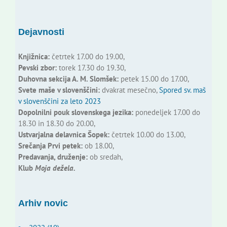
Dejavnosti
Knjižnica:
četrtek 17.00 do 19.00,
Pevski zbor:
torek 17.30 do 19.30,
Duhovna sekcija A. M. Slomšek:
petek 15.00 do 17.00,
Svete maše v slovenščini:
dvakrat mesečno,
Spored sv. maš
v slovenščini za leto 2023
Dopolnilni pouk slovenskega jezika:
ponedeljek 17.00 do
18.30 in 18.30 do 20.00,
Ustvarjalna delavnica Šopek:
četrtek 10.00 do 13.00,
Srečanja Prvi petek:
ob 18.00,
Predavanja, druženje:
ob sredah,
Klub
Moja dežela.
Arhiv novic