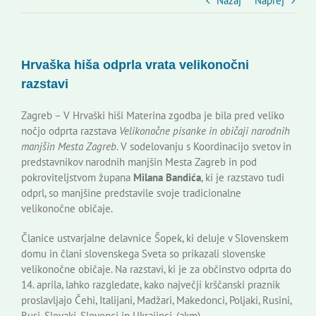
Slovenski dom Zagreb
Nazaj
Naprej
Svet
Hrvaška hiša odprla vrata velikonočni
razstavi
Kontakti
Zagreb – V Hrvaški hiši Materina zgodba je bila pred veliko
nočjo odprta razstava
Velikonočne pisanke in običaji narodnih
Novi odmev – naše glasilo
manjšin Mesta Zagreb
. V sodelovanju s Koordinacijo svetov in
predstavnikov narodnih manjšin Mesta Zagreb in pod
pokroviteljstvom župana
Milana Bandića
, ki je razstavo tudi
Založništvo
odprl, so manjšine predstavile svoje tradicionalne
velikonočne običaje.
Koristne informacije
Članice ustvarjalne delavnice Šopek, ki deluje v Slovenskem
domu in člani slovenskega Sveta so prikazali slovenske
velikonočne običaje. Na razstavi, ki je za občinstvo odprta do
14. aprila, lahko razgledate, kako največji krščanski praznik
proslavljajo Čehi, Italijani, Madžari, Makedonci, Poljaki, Rusini,
Rusi, Slovaki, Slovenci in Ukrajinci. (akm)