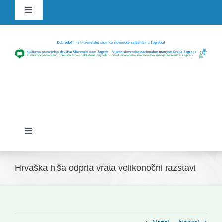
Skip
Toggle
to
Navigation
content
HR
SLO
Toggle
Navigation
Domov
Hrvaška hiša odprla vrata velikonočni razstavi
Novice