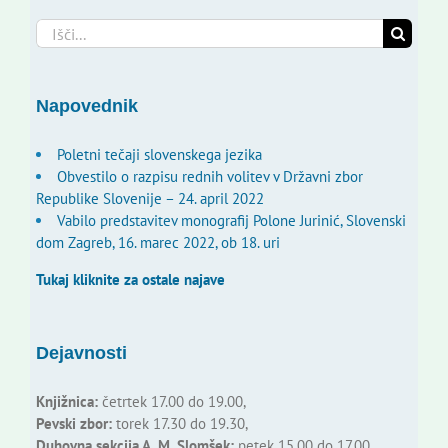
Search
for:
Napovednik
Poletni tečaji slovenskega jezika
Obvestilo o razpisu rednih volitev v Državni zbor
Republike Slovenije – 24. april 2022
Vabilo predstavitev monografij Polone Jurinić, Slovenski
dom Zagreb, 16. marec 2022, ob 18. uri
Tukaj kliknite za ostale najave
Dejavnosti
Knjižnica:
četrtek 17.00 do 19.00,
Pevski zbor:
torek 17.30 do 19.30,
Duhovna sekcija A. M. Slomšek:
petek 15.00 do 17.00,