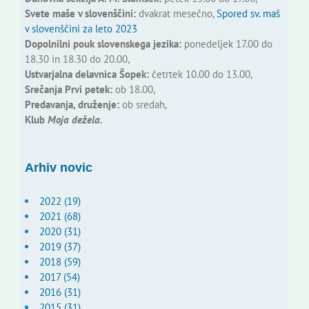
Svete maše v slovenščini:
dvakrat mesečno,
Spored sv. maš
v slovenščini za leto 2023
Dopolnilni pouk slovenskega jezika:
ponedeljek 17.00 do
18.30 in 18.30 do 20.00,
Ustvarjalna delavnica Šopek:
četrtek 10.00 do 13.00,
Srečanja Prvi petek:
ob 18.00,
Predavanja, druženje:
ob sredah,
Klub
Moja dežela.
Arhiv novic
2022 (19)
2021 (68)
2020 (31)
2019 (37)
2018 (59)
2017 (54)
2016 (31)
2015 (31)