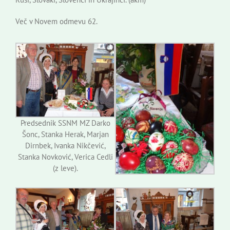
Več v Novem odmevu 62.
Predsednik SSNM MZ Darko
Šonc, Stanka Herak, Marjan
Dirnbek, Ivanka Nikčević,
Stanka Novković, Verica Cedli
(z leve).