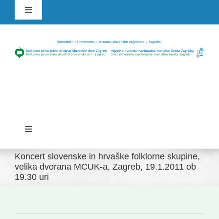
Skip
Toggle
to
Navigation
content
HR
SLO
Toggle
Navigation
Domov
Koncert slovenske in hrvaške folklorne skupine,
velika dvorana MCUK-a, Zagreb, 19.1.2011 ob
19.30 uri
Novice