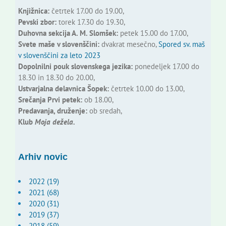
Knjižnica:
četrtek 17.00 do 19.00,
Pevski zbor:
torek 17.30 do 19.30,
Duhovna sekcija A. M. Slomšek:
petek 15.00 do 17.00,
Svete maše v slovenščini:
dvakrat mesečno,
Spored sv. maš
v slovenščini za leto 2023
Dopolnilni pouk slovenskega jezika:
ponedeljek 17.00 do
18.30 in 18.30 do 20.00,
Ustvarjalna delavnica Šopek:
četrtek 10.00 do 13.00,
Srečanja Prvi petek:
ob 18.00,
Predavanja, druženje:
ob sredah,
Klub
Moja dežela.
Arhiv novic
2022 (19)
2021 (68)
2020 (31)
2019 (37)
2018 (59)