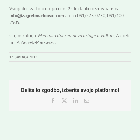
Vstopnice za koncert po ceni 25 kn lahko rezervirate na
info@zagrebmarkovac.com
ali na 091/578-0730, 091/400-
2505.
Organizatorja:
Međunarodni centar za usluge u kulturi
, Zagreb
in FA Zagreb-Markovac.
13. januarja 2011
Delite to zgodbo, izberite svojo platformo!
Facebook
Twitter
LinkedIn
Email