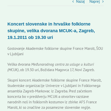
Slovenski dom Zagreb
Nazaj
Naprej
Svet
Koncert slovenske in hrvaške folklorne
skupine, velika dvorana MCUK-a, Zagreb,
Kontakti
19.1.2011 ob 19.30 uri
Gostovanje Akademske folklorne skupine France Marolt, ŠOU
Novi odmev – naše glasilo
v Ljubljani
Velika dvorana
Međunarodnog centra za usluge u kulturi
Založništvo
(MCUK)
, ob 19.30 uri, Božidara Magovca 17, Novi Zagreb.
Skupni koncert Akademske folklorne skupine France Marolt,
Koristne informacije
študentske organizacije Univerze v Ljubljani in Folklornega
ansambla Zagreb-Markovac iz Zagreba. Pred začetkom
koncerta bo v preddverju MCUK-a otvoritev razstave
narodnih noš in folklornih kostumov iz zbirke AFS France
Marolt, ki so značilne za posamezne slovenske regije.