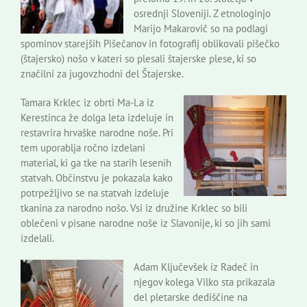
osrednji Sloveniji. Z etnologinjo
Marijo Makarovič so na podlagi
spominov starejših Pišečanov in fotografij oblikovali pišečko
(štajersko) nošo v kateri so plesali štajerske plese, ki so
značilni za jugovzhodni del Štajerske.
Tamara Krklec iz obrti Ma-La iz
Kerestinca že dolga leta izdeluje in
restavrira hrvaške narodne noše. Pri
tem uporablja ročno izdelani
material, ki ga tke na starih lesenih
statvah. Občinstvu je pokazala kako
potrpežljivo se na statvah izdeluje
tkanina za narodno nošo. Vsi iz družine Krklec so bili
oblečeni v pisane narodne noše iz Slavonije, ki so jih sami
izdelali.
Adam Ključevšek iz Radeč in
njegov kolega Vilko sta prikazala
del pletarske dediščine na