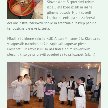
Slovenskem. S spretnimi rokami
izdelujeta koše iz šib in razne
glinene posode. Njuni sosedi
Lojzka in Lenka pa sta za ženski
del občinstva izdelovali šopke in aranžmaje iz krep papirja
ter božične okraske iz testa.
Mladi iz folklorne sekcije KUD Antun Mihanović iz Klanjca so
v zagorskih narodnih nošah zaplesali zagorske plese.
Presenetili in razveselili so nas tudi z enim slovenskim
plesom, ki so ga pripravili posebej za to priložnost. (a.k.m.)