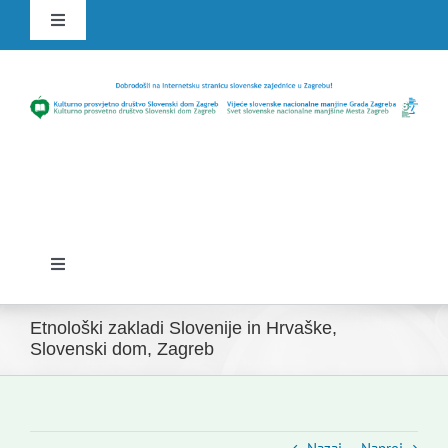
Skip
Toggle
to
Navigation
content
HR
SLO
Toggle
Navigation
Domov
Etnološki zakladi Slovenije in Hrvaške,
Slovenski dom, Zagreb
Novice