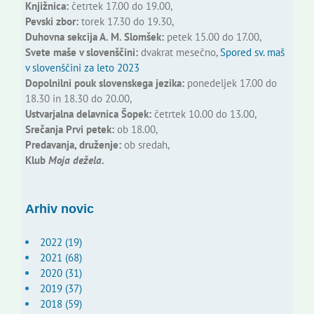
Knjižnica:
četrtek 17.00 do 19.00,
Pevski zbor:
torek 17.30 do 19.30,
Duhovna sekcija A. M. Slomšek:
petek 15.00 do 17.00,
Svete maše v slovenščini:
dvakrat mesečno,
Spored sv. maš
v slovenščini za leto 2023
Dopolnilni pouk slovenskega jezika:
ponedeljek 17.00 do
18.30 in 18.30 do 20.00,
Ustvarjalna delavnica Šopek:
četrtek 10.00 do 13.00,
Srečanja Prvi petek:
ob 18.00,
Predavanja, druženje:
ob sredah,
Klub
Moja dežela.
Arhiv novic
2022 (19)
2021 (68)
2020 (31)
2019 (37)
2018 (59)