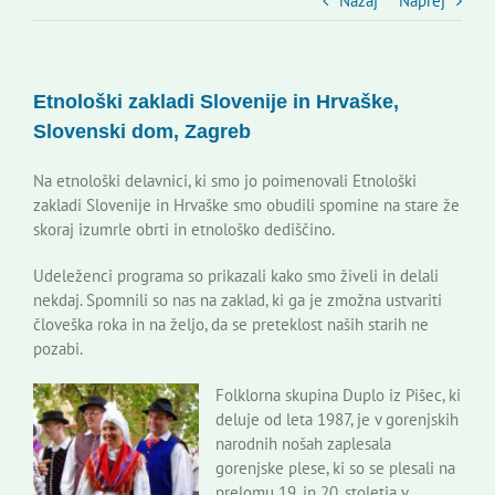
Slovenski dom Zagreb
Nazaj
Naprej
Svet
Etnološki zakladi Slovenije in Hrvaške,
Slovenski dom, Zagreb
Kontakti
Na etnološki delavnici, ki smo jo poimenovali Etnološki
zakladi Slovenije in Hrvaške smo obudili spomine na stare že
Novi odmev – naše glasilo
skoraj izumrle obrti in etnološko dediščino.
Udeleženci programa so prikazali kako smo živeli in delali
Založništvo
nekdaj. Spomnili so nas na zaklad, ki ga je zmožna ustvariti
človeška roka in na željo, da se preteklost naših starih ne
pozabi.
Koristne informacije
Folklorna skupina Duplo iz Pišec, ki
deluje od leta 1987, je v gorenjskih
narodnih nošah zaplesala
gorenjske plese, ki so se plesali na
prelomu 19. in 20. stoletja v