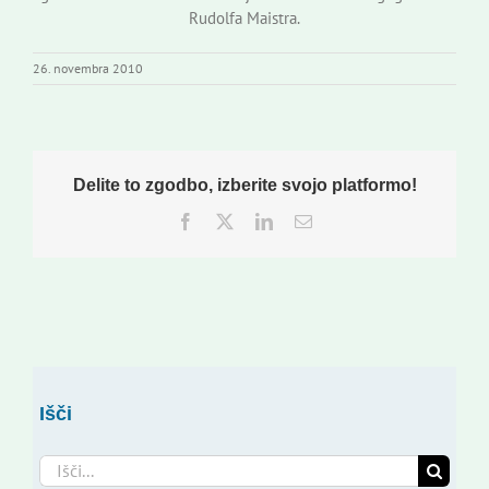
Rudolfa Maistra.
26. novembra 2010
Delite to zgodbo, izberite svojo platformo!
Facebook
Twitter
LinkedIn
Email
Išči
Search