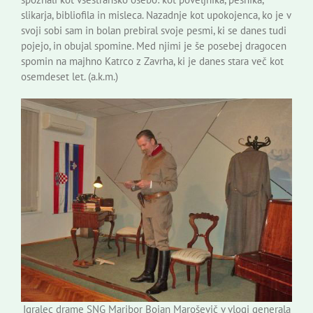
slikarja, bibliofila in misleca. Nazadnje kot upokojenca, ko je v
svoji sobi sam in bolan prebiral svoje pesmi, ki se danes tudi
pojejo, in obujal spomine. Med njimi je še posebej dragocen
spomin na majhno Katrco z Zavrha, ki je danes stara več kot
osemdeset let. (a.k.m.)
Igralec drame SNG Maribor Bojan Maroševič v vlogi generala