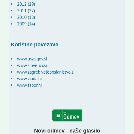
2012 (29)
2011 (27)
2010 (18)
2009 (14)
Koristne povezave
www.uszs.gov.si
www.slovenci.si
www.zagreb.veleposlanistvo.si
www.vlada.hr
www.sabor.hr
Novi odmev - naše glasilo