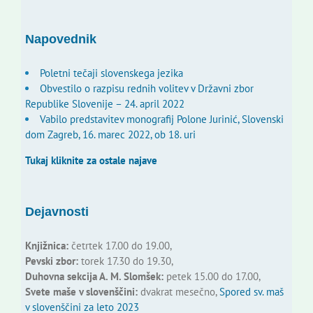
for:
Napovednik
Poletni tečaji slovenskega jezika
Obvestilo o razpisu rednih volitev v Državni zbor
Republike Slovenije – 24. april 2022
Vabilo predstavitev monografij Polone Jurinić, Slovenski
dom Zagreb, 16. marec 2022, ob 18. uri
Tukaj kliknite za ostale najave
Dejavnosti
Knjižnica:
četrtek 17.00 do 19.00,
Pevski zbor:
torek 17.30 do 19.30,
Duhovna sekcija A. M. Slomšek:
petek 15.00 do 17.00,
Svete maše v slovenščini:
dvakrat mesečno,
Spored sv. maš
v slovenščini za leto 2023