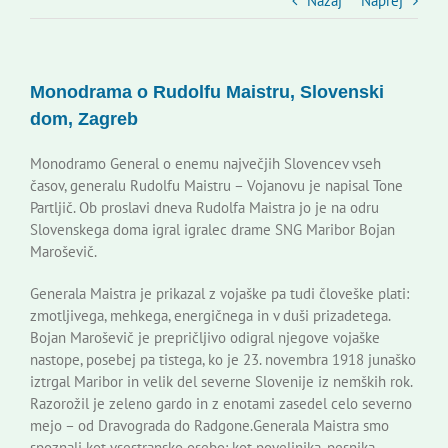
Slovenski dom Zagreb
Nazaj
Naprej
Svet
Monodrama o Rudolfu Maistru, Slovenski
dom, Zagreb
Kontakti
Monodramo General o enemu največjih Slovencev vseh
časov, generalu Rudolfu Maistru – Vojanovu je napisal Tone
Novi odmev – naše glasilo
Partljič. Ob proslavi dneva Rudolfa Maistra jo je na odru
Slovenskega doma igral igralec drame SNG Maribor Bojan
Maroševič.
Založništvo
Generala Maistra je prikazal z vojaške pa tudi človeške plati:
zmotljivega, mehkega, energičnega in v duši prizadetega.
Koristne informacije
Bojan Maroševič je prepričljivo odigral njegove vojaške
nastope, posebej pa tistega, ko je 23. novembra 1918 junaško
iztrgal Maribor in velik del severne Slovenije iz nemških rok.
Razorožil je zeleno gardo in z enotami zasedel celo severno
mejo – od Dravograda do Radgone.Generala Maistra smo
spoznali kot vsestransko osebo: kot poveljnika, pesnika,