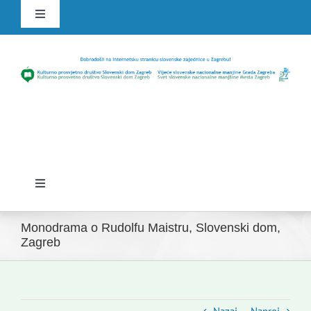
Skip
Toggle
to
Navigation
content
HR
SLO
Toggle
Navigation
Domov
Monodrama o Rudolfu Maistru, Slovenski dom,
Zagreb
Novice